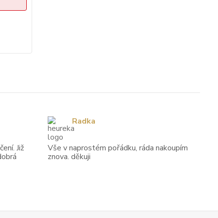
Radka
ení. Již
Vše v naprostém pořádku, ráda nakoupím
dobrá
znova. děkuji