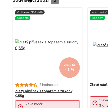
Související zboží
3
2 810 Kč
- 1 %
2 hodnocení
Zlaté náuš
Zlatý přívěsek s topazem a zirkony
0,55g
Sleva
Sleva končí:
3
dn