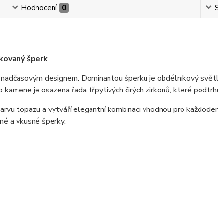
Hodnocení
0
S
ikovaný šperk
a nadčasovým designem. Dominantou šperku je obdélníkový svět
amene je osazena řada třpytivých čirých zirkonů, které podtrhují
rvu topazu a vytváří elegantní kombinaci vhodnou pro každodenní
mné a vkusné šperky.