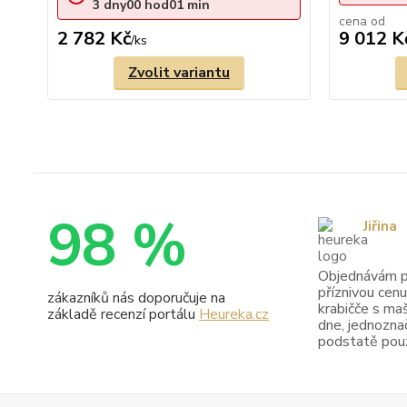
3
dny
00
hod
01
min
cena od
2 782 Kč
9 012 K
/
ks
Zvolit variantu
98 %
Jiřina
Objednávám pr
příznivou cenu
zákazníků nás doporučuje na
krabičče s maš
základě recenzí portálu
Heureka.cz
dne, jednoznač
podstatě pouze