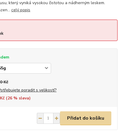
su, který vyniká vysokou čistotou a nádherným leskem.
zen...
celý popis
ek
adem
0 Kč
Potřebujete poradit s velikostí?
Kč (
26
% sleva)
Přidat do košíku