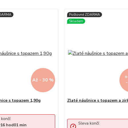
9
Až - 30 %
nice s topazem 1,90g
Zlaté náušnice s topazem a zi
 končí:
Sleva končí:
y
16
hod
01
min