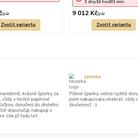
3
dny
16
hod
01
min
č
9 012 Kč
/
pár
/
pár
Zvolit variantu
Zvolit variantu
janinka
avidelně, krásné šperky za
Pěkné šperky, velice rychlé doruč
, vždy v hezké papírové
jsem nakupovala vícekrát, vždy 
ličkou, doručení do druhého
zkušenost :-)
ně doporučuji, nakupuji v
 zde již řadu let.