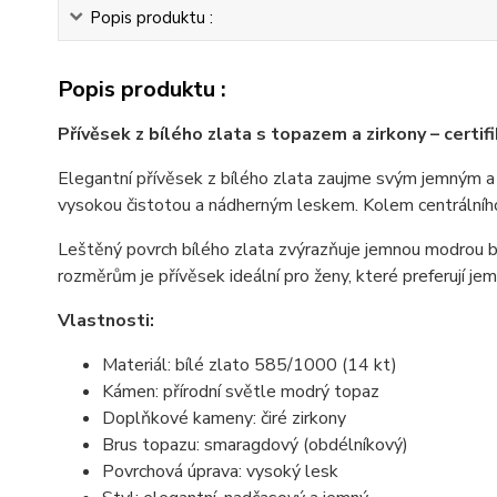
Popis produktu :
Popis produktu :
Přívěsek z bílého zlata s topazem a zirkony – certif
Elegantní přívěsek z bílého zlata zaujme svým jemným 
vysokou čistotou a nádherným leskem. Kolem centrálního k
Leštěný povrch bílého zlata zvýrazňuje jemnou modrou ba
rozměrům je přívěsek ideální pro ženy, které preferují je
Vlastnosti:
Materiál: bílé zlato 585/1000 (14 kt)
Kámen: přírodní světle modrý topaz
Doplňkové kameny: čiré zirkony
Brus topazu: smaragdový (obdélníkový)
Povrchová úprava: vysoký lesk