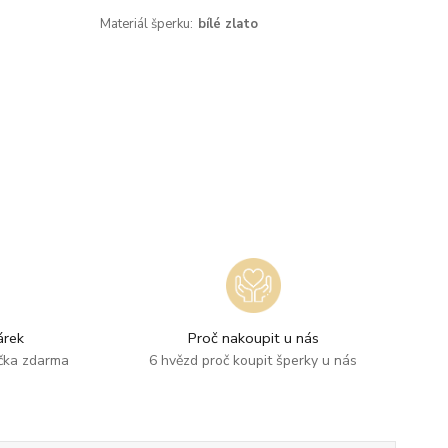
Materiál šperku:
bílé zlato
rek
Proč nakoupit u nás
ička zdarma
6 hvězd proč koupit šperky u nás