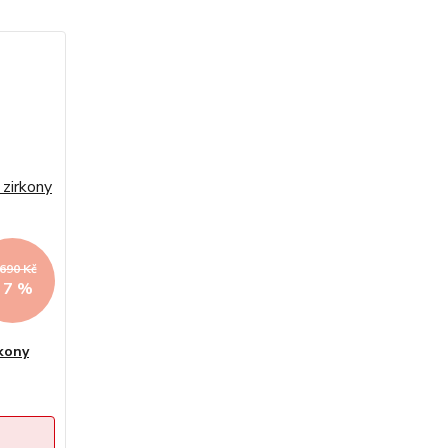
 690 Kč
- 7 %
rkony