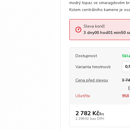
modrý topaz ve smaragdovém bru
Kolem centrálního kamene je osa
Sleva končí:
3
dny
00
hod
01
min
49
s
Dostupnost
Skl
Varianta hmotnosti
Cena před slevou
3 74
Ušetříte
958 
2 782 Kč
/
ks
2 299 Kč
bez DPH