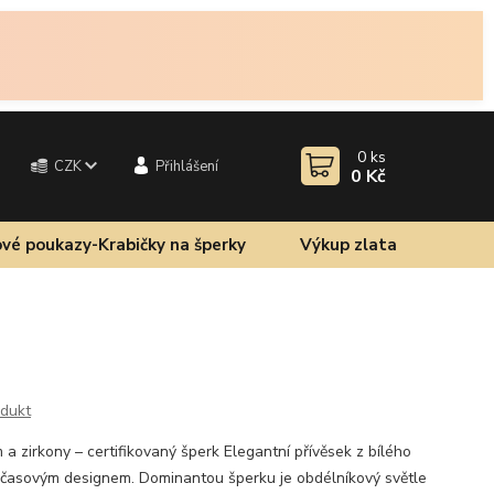
0
ks
CZK
Přihlášení
0 Kč
vé poukazy-Krabičky na šperky
Výkup zlata
odukt
 a zirkony – certifikovaný šperk Elegantní přívěsek z bílého
časovým designem. Dominantou šperku je obdélníkový světle