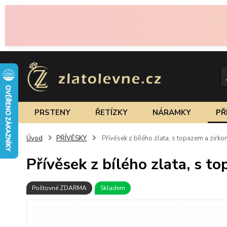
PRSTENY
ŘETÍZKY
NÁRAMKY
PŘ
Úvod
PŘÍVĚSKY
Přívěsek z bílého zlata, s topazem a zirko
Přívěsek z bílého zlata, s t
Poštovné ZDARMA
Skladem