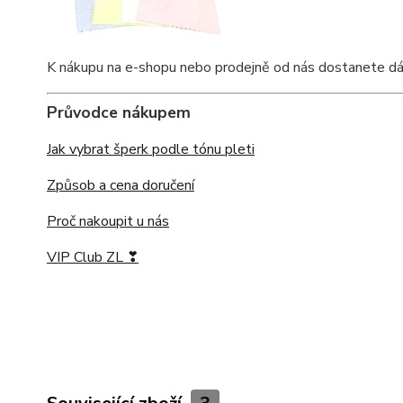
K nákupu na e-shopu nebo prodejně od nás dostanete dárkov
Průvodce nákupem
Jak vybrat šperk podle tónu pleti
Způsob a cena doručení
Proč nakoupit u nás
VIP Club ZL ❣