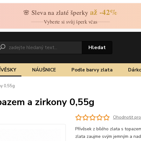
až -42%
🌸 Sleva na zlaté šperky
Vyberte si svůj šperk včas
Hledat
ÍVĚSKY
NÁUŠNICE
Podle barvy zlata
Dárko
ny 0,55g
opazem a zirkony 0,55g
Ohodnotit pr
Přívěsek z bílého zlata s topazem
zlata zaujme svým jemným a nad