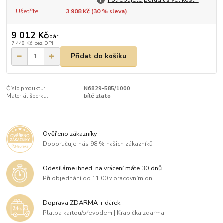
Ušetříte
3 908 Kč (
30
% sleva)
9 012 Kč
/
pár
7 448 Kč
bez DPH
Přidat do košíku
Číslo produktu:
N6829-585/1000
Materiál šperku:
bílé zlato
Ověřeno zákazníky
Doporučuje nás 98 % našich zákazníků
Odesíláme ihned, na vrácení máte 30 dnů
Při objednání do 11:00 v pracovním dni
Doprava ZDARMA + dárek
Platba kartou/převodem | Krabička zdarma