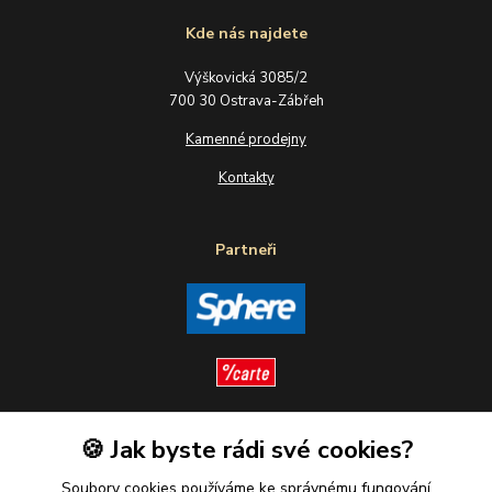
Kde nás najdete
Výškovická 3085/2
700 30 Ostrava-Zábřeh
Kamenné prodejny
Kontakty
Partneři
🍪 Jak byste rádi své cookies?
Sledujte nás
Soubory cookies používáme ke správnému fungování