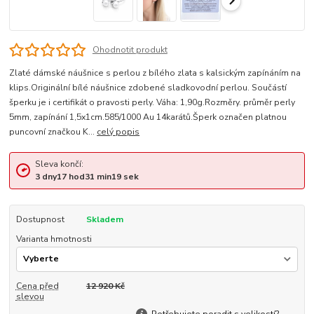
Ohodnotit produkt
Zlaté dámské náušnice s perlou z bílého zlata s kalsickým zapínáním na
klips.Originální bílé náušnice zdobené sladkovodní perlou. Součástí
šperku je i certifikát o pravosti perly. Váha: 1,90g.Rozměry. průměr perly
5mm, zapínání 1,5x1cm.585/1000 Au 14karátů.Šperk označen platnou
puncovní značkou K...
celý popis
Sleva končí:
3
dny
17
hod
31
min
19
sek
Dostupnost
Skladem
Varianta hmotnosti
Cena před
12 920 Kč
slevou
Potřebujete poradit s velikostí?