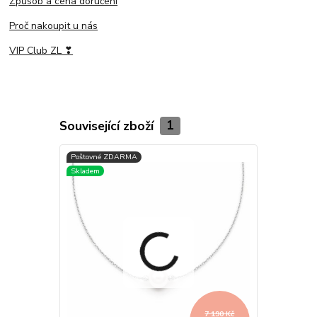
Způsob a cena doručení
Proč nakoupit u nás
VIP Club ZL ❣
Související zboží
1
7 190 Kč