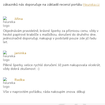
zákazníků nás doporučuje na základě recenzí portálu
Heureka.cz
Jiřina
Objednávám pravidelně, krásné šperky za příznivou cenu, vždy v
hezké papírové krabičče s mašličkou, doručení do druhého dne,
jednoznačně doporučuji, nakupuji v podstatě pouze zde již řadu
let.
janinka
Pěkné šperky, velice rychlé doručení. Již jsem nakupovala vícekrát,
vždy dobrá zkušenost :-)
Radka
Vše v naprostém pořádku, ráda nakoupím znova. děkuji