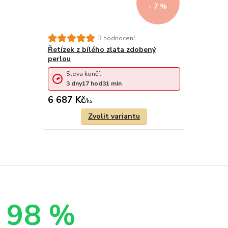
- 7 %
3 hodnocení
Řetízek z bílého zlata zdobený
perlou
Sleva končí:
3
dny
17
hod
31
min
6 687 Kč
/
ks
Zvolit variantu
98 %