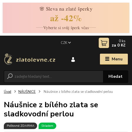
🌸 Sleva na zlaté šperky
až -42%
Vyberte si svůj šperk včas
0
ks
CZK
za
0 Kč
Menu
Hledat
Úvod
NÁUŠNICE
Náušnice z bílého zlata se sladkovodní perlou
Náušnice z bílého zlata se
sladkovodní perlou
Poštovné ZDARMA
Skladem