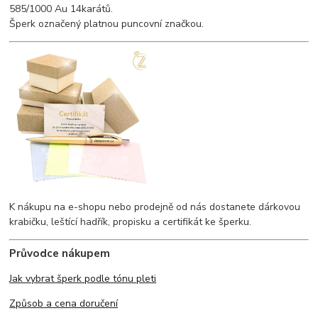
585/1000 Au 14karátů.
Šperk označený platnou puncovní značkou.
K nákupu na e-shopu nebo prodejně od nás dostanete dárkovou
krabičku, leštící hadřík, propisku a certifikát ke šperku.
Průvodce nákupem
Jak vybrat šperk podle tónu pleti
Způsob a cena doručení