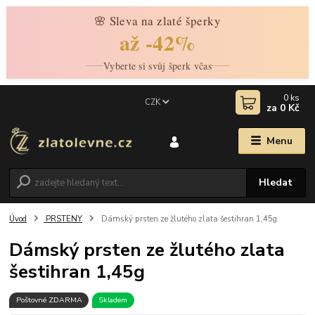
🌸 Sleva na zlaté šperky
až -42%
Vyberte si svůj šperk včas
0
ks
CZK
za
0 Kč
Menu
Hledat
Úvod
PRSTENY
Dámský prsten ze žlutého zlata šestihran 1,45g
Dámský prsten ze žlutého zlata
šestihran 1,45g
Poštovné ZDARMA
Skladem