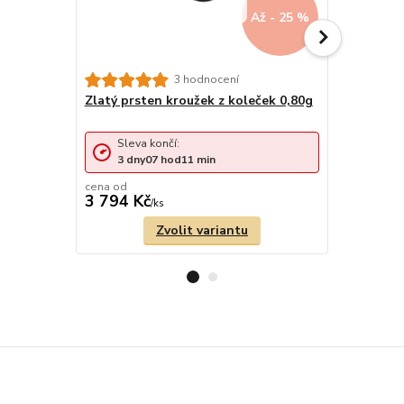
Až - 25 %
3 hodnocení
Zlatý prsten kroužek z koleček 0,80g
Zlatý prst
0,75g
Sleva končí:
Sleva 
3
dny
07
hod
11
min
3
dny
cena od
cena od
3 794 Kč
3 562 Kč
/
ks
Zvolit variantu