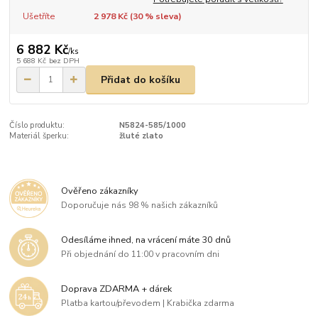
Ušetříte
2 978 Kč (
30
% sleva)
6 882 Kč
/
ks
5 688 Kč
bez DPH
Přidat do košíku
Číslo produktu:
N5824-585/1000
Materiál šperku:
žluté zlato
Ověřeno zákazníky
Doporučuje nás 98 % našich zákazníků
Odesíláme ihned, na vrácení máte 30 dnů
Při objednání do 11:00 v pracovním dni
Doprava ZDARMA + dárek
Platba kartou/převodem | Krabička zdarma