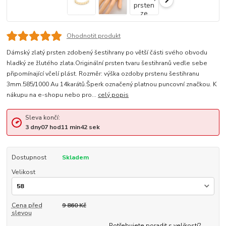
Ohodnotit produkt
Dámský zlatý prsten zdobený šestihrany po větší části svého obvodu
hladký ze žlutého zlata.Originální prsten tvaru šestihranů vedle sebe
připomínající včelí plást. Rozměr: výška ozdoby prstenu šestihranu
3mm.585/1000 Au 14karátů.Šperk označený platnou puncovní značkou. K
nákupu na e-shopu nebo pro...
celý popis
Sleva končí:
3
dny
07
hod
11
min
42
sek
Dostupnost
Skladem
Velikost
Cena před
9 860 Kč
slevou
Potřebujete poradit s velikostí?