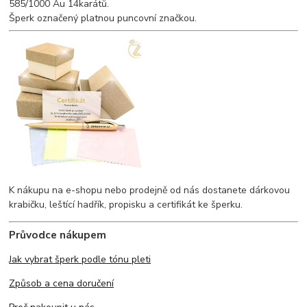
585/1000 Au 14karátů.
Šperk označený platnou puncovní značkou.
K nákupu na e-shopu nebo prodejně od nás dostanete dárkovou
krabičku, leštící hadřík, propisku a certifikát ke šperku.
Průvodce nákupem
Jak vybrat šperk podle tónu pleti
Způsob a cena doručení