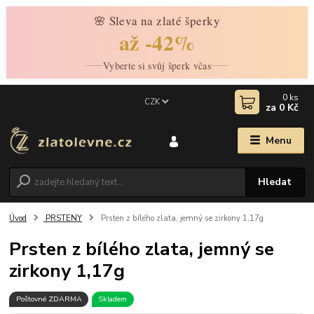
🌸 Sleva na zlaté šperky
až -42%
Vyberte si svůj šperk včas
0
ks
CZK
za
0 Kč
Menu
Hledat
Úvod
PRSTENY
Prsten z bílého zlata, jemný se zirkony 1,17g
Prsten z bílého zlata, jemný se
zirkony 1,17g
Poštovné ZDARMA
Skladem