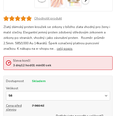
Ohodnotit produkt
Zlatý dámský prsten kroužek se zirkony z bílého zlata vhodný pro ženy i
malé slečny. Elegantní jemný prsten zdobený středovým zirkonem a
zirkony po stranách, vhodný i jako zásnubní prsten. Rozměr: průměr
2,5mm. 585/1000 Au 14karátů. Šperk označený platnou puncovní
značkou. K nákupu na e-shopu ne...
celý popis
Sleva končí:
3
dny
12
hod
01
min
00
sek
Dostupnost
Skladem
Velikost
Cena před
7 960 Kč
slevou
Potřebujete poradit s velikostí?