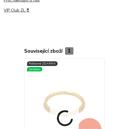
Proč nakoupit u nás
VIP Club ZL ❣
Související zboží
1