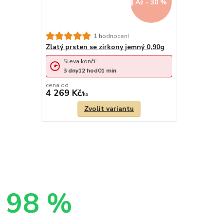
Až - 30 %
1 hodnocení
Zlatý prsten se zirkony jemný 0,90g
Sleva končí:
3
dny
12
hod
01
min
cena od
4 269 Kč
/
ks
Zvolit variantu
98 %