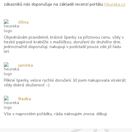
zákazníků nás doporučuje na základě recenzí portálu
Heureka.cz
Jiřina
Objednávám pravidelně, krásné šperky za příznivou cenu, vždy v
hezké papírové krabičče s mašličkou, doručení do druhého dne,
jednoznačně doporučuji, nakupuji v podstatě pouze zde již řadu
let.
janinka
Pěkné šperky, velice rychlé doručení. Již jsem nakupovala vícekrát,
vždy dobrá zkušenost :-)
Radka
Vše v naprostém pořádku, ráda nakoupím znova. děkuji