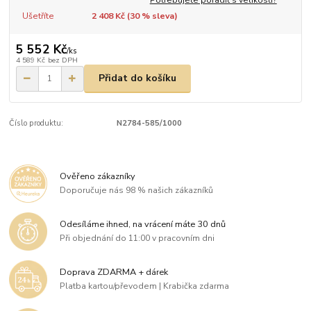
Ušetříte
2 408 Kč (
30
% sleva)
5 552 Kč
/
ks
4 589 Kč
bez DPH
Přidat do košíku
Číslo produktu:
N2784-585/1000
Ověřeno zákazníky
Doporučuje nás 98 % našich zákazníků
Odesíláme ihned, na vrácení máte 30 dnů
Při objednání do 11:00 v pracovním dni
Doprava ZDARMA + dárek
Platba kartou/převodem | Krabička zdarma