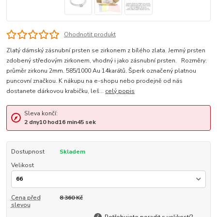
Ohodnotit produkt
Zlatý dámský zásnubní prsten se zirkonem z bílého zlata. Jemný prsten
zdobený středovým zirkonem, vhodný i jako zásnubní prsten. Rozměry:
průměr zirkonu 2mm. 585/1000 Au 14karátů. Šperk označený platnou
puncovní značkou. K nákupu na e-shopu nebo prodejně od nás
dostanete dárkovou krabičku, leš...
celý popis
Sleva končí:
2
dny
10
hod
16
min
45
sek
Dostupnost
Skladem
Velikost
Cena před
8 360 Kč
slevou
Potřebujete poradit s velikostí?