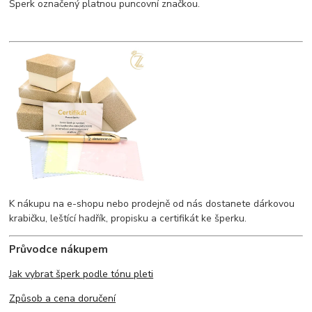
Šperk označený platnou puncovní značkou.
K nákupu na e-shopu nebo prodejně od nás dostanete dárkovou
krabičku, leštící hadřík, propisku a certifikát ke šperku.
Průvodce nákupem
Jak vybrat šperk podle tónu pleti
Způsob a cena doručení