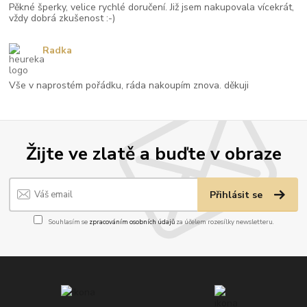
Pěkné šperky, velice rychlé doručení. Již jsem nakupovala vícekrát,
vždy dobrá zkušenost :-)
Radka
Vše v naprostém pořádku, ráda nakoupím znova. děkuji
Žijte ve zlatě a buďte v obraze
Přihlásit se
Souhlasím se
zpracováním osobních údajů
za účelem rozesílky newsletteru.