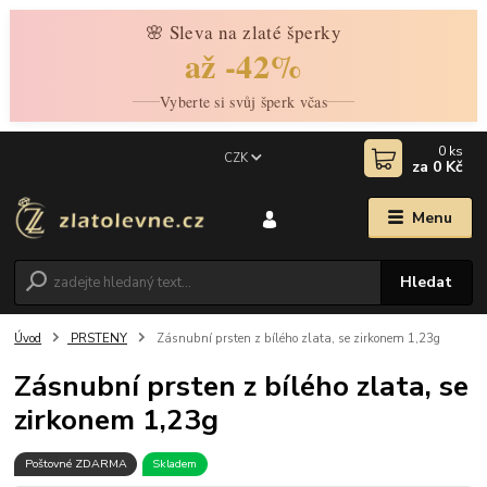
🌸 Sleva na zlaté šperky
až -42%
Vyberte si svůj šperk včas
0
ks
CZK
za
0 Kč
Menu
Hledat
Úvod
PRSTENY
Zásnubní prsten z bílého zlata, se zirkonem 1,23g
Zásnubní prsten z bílého zlata, se
zirkonem 1,23g
Poštovné ZDARMA
Skladem