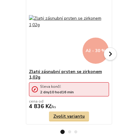
Až - 30 %
Zlatý zásnubní prsten se zirkonem
Zásnubní p
1,02g
zirkonem a
Sleva končí:
Sleva 
2
dny
10
hod
16
min
2
dny
cena od
4 836 Kč
5 217 Kč
/
ks
Zvolit variantu