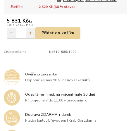
Ušetříte
2 529 Kč (
30
% sleva)
5 831 Kč
/
ks
4 819 Kč
bez DPH
Přidat do košíku
Číslo produktu:
N4510-585/1000
Ověřeno zákazníky
Doporučuje nás 98 % našich zákazníků
Odesíláme ihned, na vrácení máte 30 dnů
Při objednání do 11:00 v pracovním dni
Doprava ZDARMA + dárek
Platba kartou/převodem | Krabička zdarma