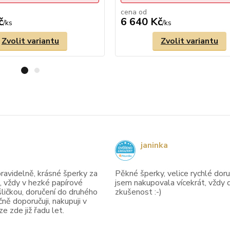
cena od
č
6 640 Kč
/
ks
/
ks
Zvolit variantu
Zvolit variantu
janinka
avidelně, krásné šperky za
Pěkné šperky, velice rychlé doruč
, vždy v hezké papírové
jsem nakupovala vícekrát, vždy 
ličkou, doručení do druhého
zkušenost :-)
ně doporučuji, nakupuji v
 zde již řadu let.