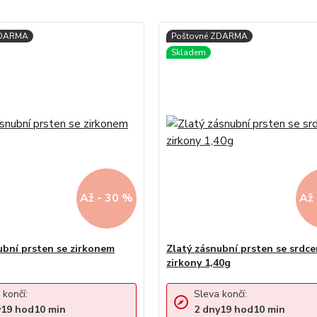
Až - 30 %
Až 
ubní prsten se zirkonem
Zlatý zásnubní prsten se srdc
zirkony 1,40g
 končí:
Sleva končí:
y
19
hod
10
min
2
dny
19
hod
10
min