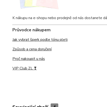
K nákupu na e-shopu nebo prodejně od nás dostanete dárkov
Průvodce nákupem
Jak vybrat šperk podle tónu pleti
Způsob a cena doručení
Proč nakoupit u nás
VIP Club ZL ❣