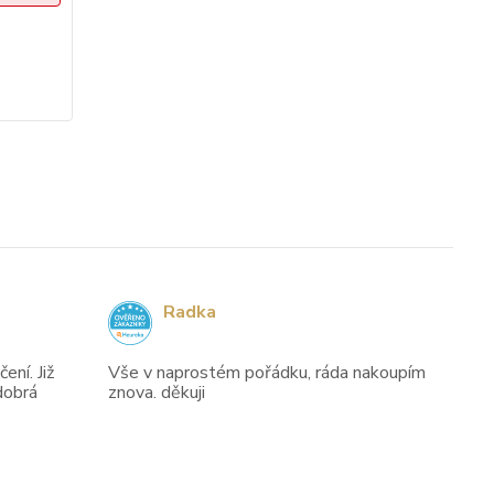
2
dny
19
hod
10
min
9 012 Kč
/
ks
Zvolit variantu
Radka
ení. Již
Vše v naprostém pořádku, ráda nakoupím
dobrá
znova. děkuji