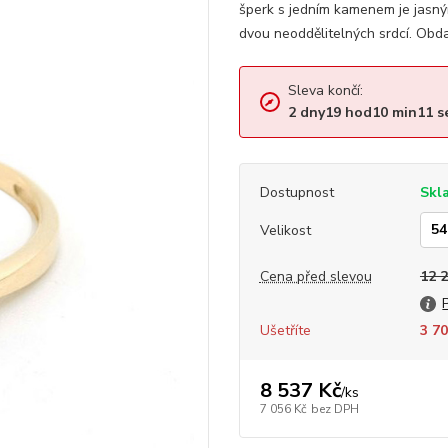
šperk s jedním kamenem je jasn
dvou neoddělitelných srdcí. Obdar
Sleva končí:
2
dny
19
hod
10
min
10
s
Dostupnost
Skl
Velikost
Cena před slevou
12 
Ušetříte
3 70
8 537 Kč
/
ks
7 056 Kč
bez DPH