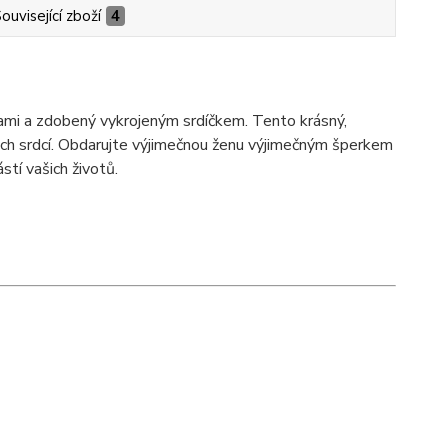
ouvisející zboží
4
kami a zdobený vykrojeným srdíčkem. Tento krásný,
ch srdcí. Obdarujte výjimečnou ženu výjimečným šperkem
tí vašich životů.