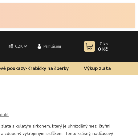
0
ks
CZK
Přihlášení
0 Kč
vé poukazy-Krabičky na šperky
Výkup zlata
odukt
 zlata s kulatým zirkonem, který je uhnízděný mezi čtyřmi
 a zdobený vykrojeným srdíčkem. Tento krásný, nadčasový