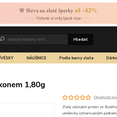
až -42%
🌸 Sleva na zlaté šperky
Vyberte si svůj šperk včas
Hledat
ÍVĚSKY
NÁUŠNICE
Podle barvy zlata
Dárko
rkonem 1,80g
Ohodnotit pr
Zlatý zásnubní prsten ze žlutého
umělecky vytvarovanými patkami