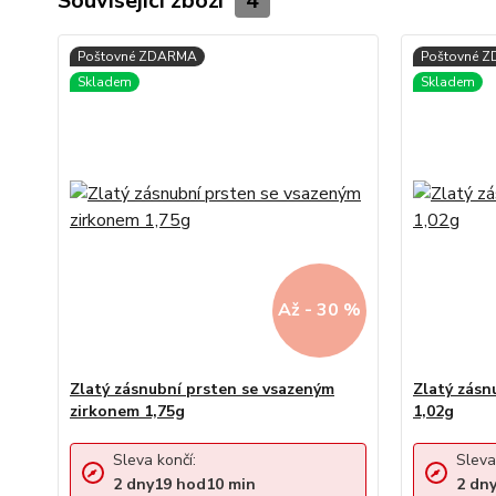
Související zboží
4
Až - 30 %
Zlatý zásnubní prsten se vsazeným
Zlatý zásn
zirkonem 1,75g
1,02g
Sleva končí:
Sleva
2
dny
19
hod
10
min
2
dn