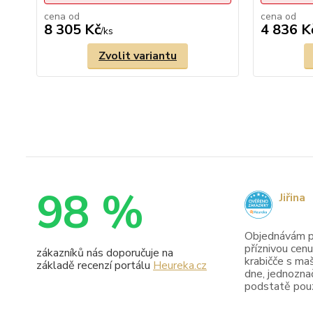
cena od
cena od
8 305 Kč
4 836 K
/
ks
Zvolit variantu
98 %
Jiřina
Objednávám pr
příznivou cenu
zákazníků nás doporučuje na
krabičče s maš
základě recenzí portálu
Heureka.cz
dne, jednoznač
podstatě pouze