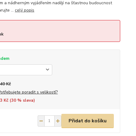
ým a nádherným vyjádřením nadějí na šťastnou budoucnost
ujte ...
celý popis
ek
adem
240 Kč
Potřebujete poradit s velikostí?
3 Kč (
30
% sleva)
Přidat do košíku