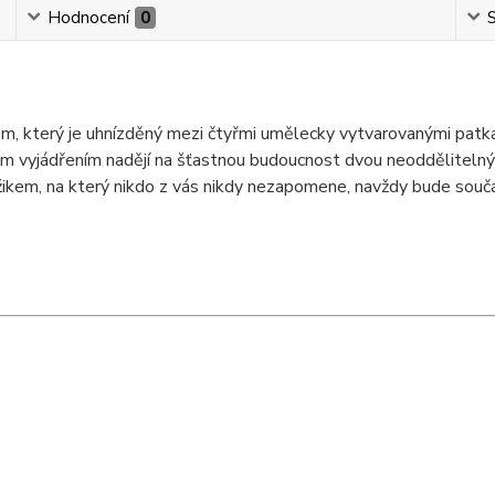
Hodnocení
0
S
nem, který je uhnízděný mezi čtyřmi umělecky vytvarovanými pat
m vyjádřením nadějí na šťastnou budoucnost dvou neoddělitelný
kem, na který nikdo z vás nikdy nezapomene, navždy bude součás