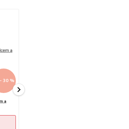
9 690 Kč
- 30 %
- 7 %
em a
1 hodnocení
Zlatý zásnubní prsten kombinovaný
1,90g
Sleva končí: