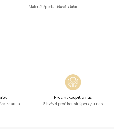
Materiál šperku:
žluté zlato
rek
Proč nakoupit u nás
ička zdarma
6 hvězd proč koupit šperky u nás