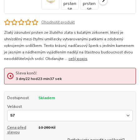
Ohodnotit produkt
Zlatý zásnubní prsten ze žlutého zlata s kulatým zirkonem, který je
uhnízděný mezi čtyřmi umělecky vytvarovanými patkami a zdobený
vykrojeným srdíčkem. Tento krásný, nadčasový šperk s jedním kamenem
je jasným a nádherným vyjádřením nadějí na šťastnou budoucnost dvou
neoddělitelných srdcí. Obdarujte ...
celý popis
Sleva končí:
3
dny
22
hod
23
min
36
sek
Dostupnost
Skladem
Velikost
Cena před
13 260 Kč
slevou
Potřebujete poradit s velikostí?