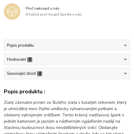
Proč nakoupit u nás
6 hvězd proč koupit šperky u nás
Popis produktu :
Hodnocení
0
Související zboží
4
Popis produktu :
Zlatý zásnubní prsten ze žlutého zlata s kulatým zirkonem, který
je uhnízděný mezi čtyřmi umělecky vytvarovanými patkami a
zdobený vykrojeným srdíčkem. Tento krásný, nadčasový šperk s
jedním kamenem je jasným a nádherným vyjádřením nadějí na
šťastnou budoucnost dvou neoddělitelných srdcí. Obdarujte
výjimečnou ženu výjimečným šperkem a chvíle, kdy se tak stane,