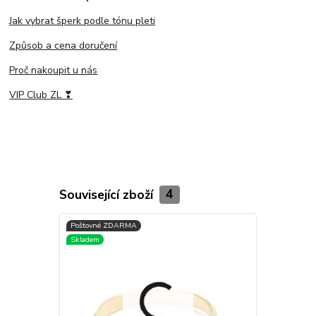
Jak vybrat šperk podle tónu pleti
Způsob a cena doručení
Proč nakoupit u nás
VIP Club ZL ❣
Související zboží
4