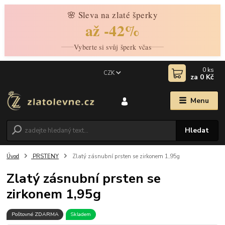
🌸 Sleva na zlaté šperky
až -42%
Vyberte si svůj šperk včas
0
ks
CZK
za
0 Kč
Menu
Hledat
Úvod
PRSTENY
Zlatý zásnubní prsten se zirkonem 1,95g
Zlatý zásnubní prsten se
zirkonem 1,95g
Poštovné ZDARMA
Skladem