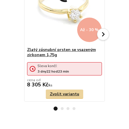
Až - 30 %
Zlatý zásnubní prsten se vsazeným
Zlatý zásn
zirkonem 1,75g
1,02g
Sleva končí:
Sleva 
3
dny
22
hod
23
min
3
dny
cena od
cena od
8 305 Kč
4 836 Kč
/
ks
Zvolit variantu