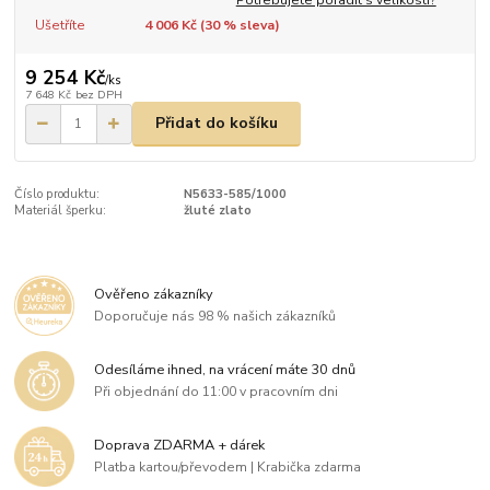
Ušetříte
4 006 Kč (
30
% sleva)
9 254 Kč
/
ks
7 648 Kč
bez DPH
Přidat do košíku
Číslo produktu:
N5633-585/1000
Materiál šperku:
žluté zlato
Ověřeno zákazníky
Doporučuje nás 98 % našich zákazníků
Odesíláme ihned, na vrácení máte 30 dnů
Při objednání do 11:00 v pracovním dni
Doprava ZDARMA + dárek
Platba kartou/převodem | Krabička zdarma