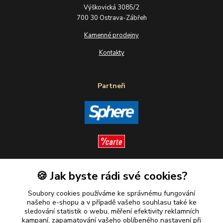
Výškovická 3085/2
700 30 Ostrava-Zábřeh
Kamenné prodejny
Kontakty
Partneři
🍪 Jak byste rádi své cookies?
Sledujte nás
Soubory cookies používáme ke správnému fungování
našeho e-shopu a v případě vašeho souhlasu také ke
sledování statistik o webu, měření efektivity reklamních
kampaní, zapamatování vašeho oblíbeného nastavení při