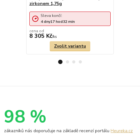
zirkonem 1,75g
1,02g
Sleva končí:
Sleva 
4
dny
17
hod
32
min
4
dny
cena od
cena od
8 305 Kč
4 836 Kč
/
ks
Zvolit variantu
98 %
zákazníků nás doporučuje na základě recenzí portálu
Heureka.cz