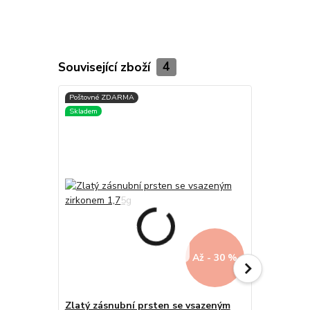
Související zboží
4
Až - 30 %
Zlatý zásnubní prsten se vsazeným
Zlatý zásn