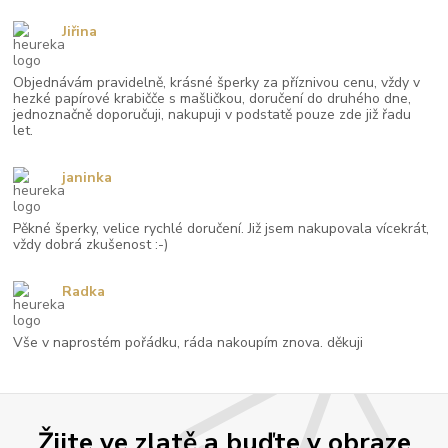
Jiřina
Objednávám pravidelně, krásné šperky za příznivou cenu, vždy v
hezké papírové krabičče s mašličkou, doručení do druhého dne,
jednoznačně doporučuji, nakupuji v podstatě pouze zde již řadu
let.
janinka
Pěkné šperky, velice rychlé doručení. Již jsem nakupovala vícekrát,
vždy dobrá zkušenost :-)
Radka
Vše v naprostém pořádku, ráda nakoupím znova. děkuji
Žijte ve zlatě a buďte v obraze