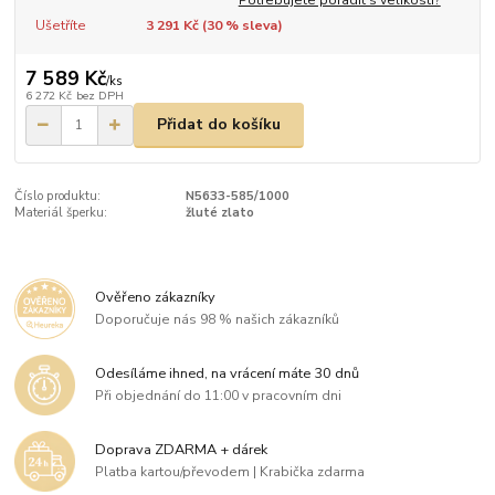
Ušetříte
3 291 Kč (
30
% sleva)
7 589 Kč
/
ks
6 272 Kč
bez DPH
Přidat do košíku
Číslo produktu:
N5633-585/1000
Materiál šperku:
žluté zlato
Ověřeno zákazníky
Doporučuje nás 98 % našich zákazníků
Odesíláme ihned, na vrácení máte 30 dnů
Při objednání do 11:00 v pracovním dni
Doprava ZDARMA + dárek
Platba kartou/převodem | Krabička zdarma