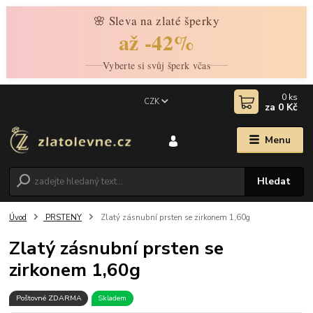
🌸 Sleva na zlaté šperky
až -42%
Vyberte si svůj šperk včas
0
ks
CZK
za
0 Kč
Menu
Hledat
Úvod
PRSTENY
Zlatý zásnubní prsten se zirkonem 1,60g
Zlatý zásnubní prsten se
zirkonem 1,60g
Poštovné ZDARMA
Skladem