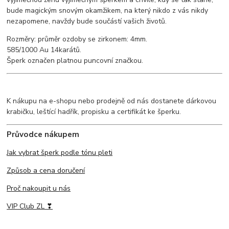
bude magickým snovým okamžikem, na který nikdo z vás nikdy
nezapomene, navždy bude součástí vašich životů.
Rozměry: průměr ozdoby se zirkonem: 4mm.
585/1000 Au 14karátů.
Šperk označen platnou puncovní značkou.
K nákupu na e-shopu nebo prodejně od nás dostanete dárkovou
krabičku, leštící hadřík, propisku a certifikát ke šperku.
Průvodce nákupem
Jak vybrat šperk podle tónu pleti
Způsob a cena doručení
Proč nakoupit u nás
VIP Club ZL ❣