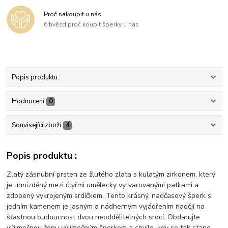
Proč nakoupit u nás
6 hvězd proč koupit šperky u nás
Popis produktu :
Hodnocení
0
Související zboží
4
Popis produktu :
Zlatý zásnubní prsten ze žlutého zlata s kulatým zirkonem, který
je uhnízděný mezi čtyřmi umělecky vytvarovanými patkami a
zdobený vykrojeným srdíčkem. Tento krásný, nadčasový šperk s
jedním kamenem je jasným a nádherným vyjádřením nadějí na
šťastnou budoucnost dvou neoddělitelných srdcí. Obdarujte
výjimečnou ženu výjimečným šperkem a chvíle, kdy se tak stane,