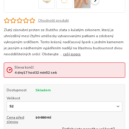
Ohodnotit produkt
Zlatý zásnubní prsten ze žlutého zlata s kulatým zirkonem, který je
uhnízděný mezi čtyřmi umělecky vytvarovanými patkami a zdobený
vykrojeným srdíčkem. Tento krásný, nadčasový šperk s jedním kamenem
je jasným a nádherným vyjádřením nadějí na šťastnou budoucnost dvou
neoddělitelných srdcí. Obdarujte ...
celý popis
Sleva končí:
4
dny
17
hod
32
min
52
sek
Dostupnost
Skladem
Velikost
Cena před
10 880 Kč
slevou
Potřebujete poradit s velikostí?