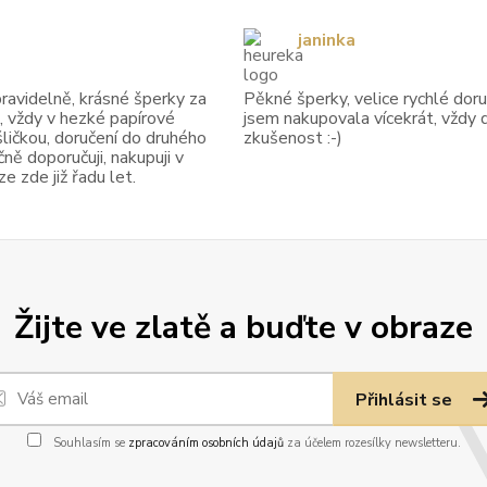
janinka
avidelně, krásné šperky za
Pěkné šperky, velice rychlé doruč
, vždy v hezké papírové
jsem nakupovala vícekrát, vždy 
ličkou, doručení do druhého
zkušenost :-)
ně doporučuji, nakupuji v
 zde již řadu let.
Žijte ve zlatě a buďte v obraze
Přihlásit se
Souhlasím se
zpracováním osobních údajů
za účelem rozesílky newsletteru.