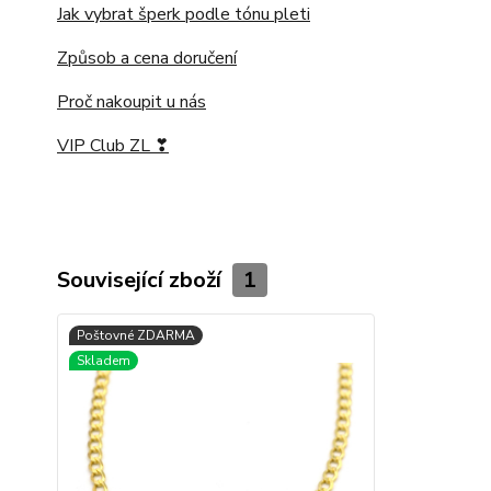
Jak vybrat šperk podle tónu pleti
Způsob a cena doručení
Proč nakoupit u nás
VIP Club ZL ❣
Související zboží
1