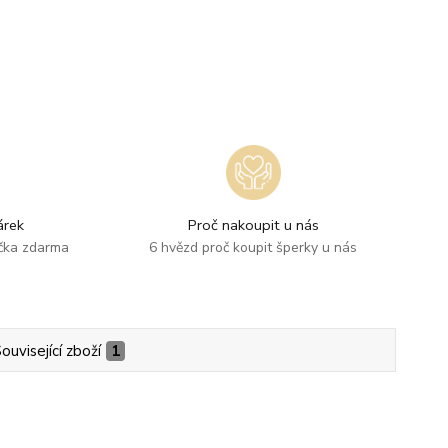
rek
Proč nakoupit u nás
ička zdarma
6 hvězd proč koupit šperky u nás
ouvisející zboží
1