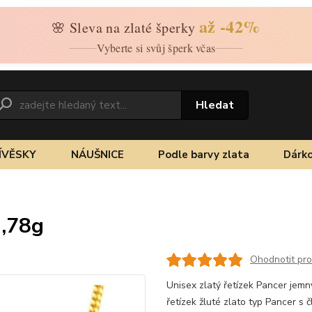
až -42%
🌸 Sleva na zlaté šperky
Vyberte si svůj šperk včas
Hledat
ÍVĚSKY
NÁUŠNICE
Podle barvy zlata
Dárko
1,78g
Ohodnotit pr
Unisex zlatý řetízek Pancer jemn
řetízek žluté zlato typ Pancer s