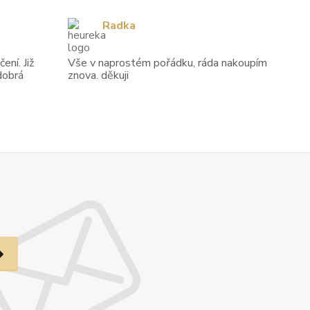
Radka
ení. Již
Vše v naprostém pořádku, ráda nakoupím
dobrá
znova. děkuji