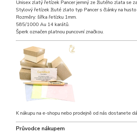
Unisex zlatý řetízek Pancer jemný ze žlutého zlata se z
Stylový řetízek žluté zlato typ Pancer s články na husto
Rozměry: šířka řetízku 1mm.
585/1000 Au 14 karátů.
Šperk označen platnou puncovní značkou.
K nákupu na e-shopu nebo prodejně od nás dostanete dárko
Průvodce nákupem