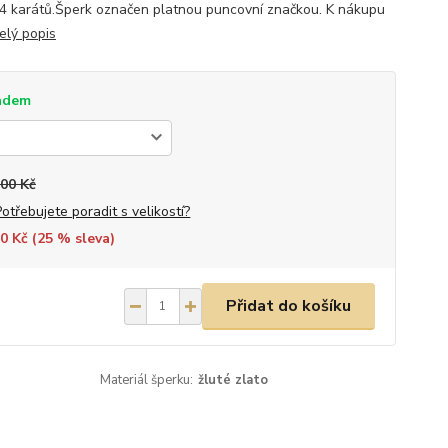
14 karátů.Šperk označen platnou puncovní značkou. K nákupu
elý popis
adem
100 Kč
Potřebujete poradit s velikostí?
0 Kč (
25
% sleva)
Přidat do košíku
Materiál šperku:
žluté zlato