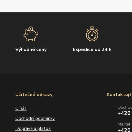
Výhodné ceny
Expedice do 24 h
Užitečné odkazy
Kontaktujt
Obcho
O nás
+420
Obchodní podmínky
Majitel
Doprava a platba
+420