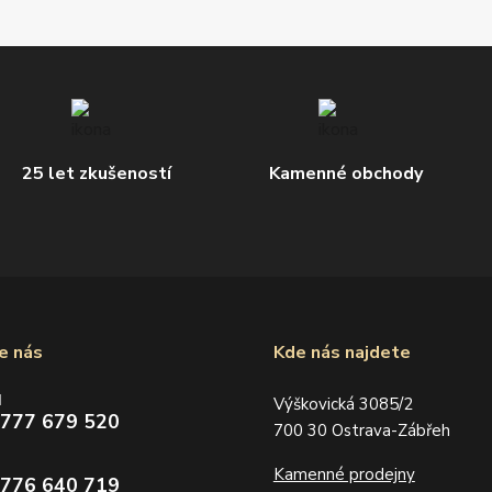
25 let zkušeností
Kamenné obchody
e nás
Kde nás najdete
d
Výškovická 3085/2
 777 679 520
700 30 Ostrava-Zábřeh
Kamenné prodejny
 776 640 719