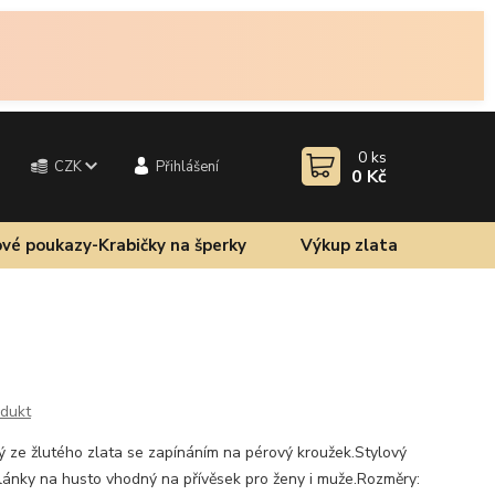
0
ks
CZK
Přihlášení
0 Kč
vé poukazy-Krabičky na šperky
Výkup zlata
odukt
ý ze žlutého zlata se zapínáním na pérový kroužek.Stylový
 články na husto vhodný na přívěsek pro ženy i muže.Rozměry: