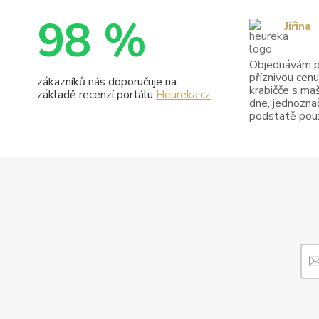
98 %
Jiřina
Objednávám pr
příznivou cenu
zákazníků nás doporučuje na
krabičče s maš
základě recenzí portálu
Heureka.cz
dne, jednoznač
podstatě pouze