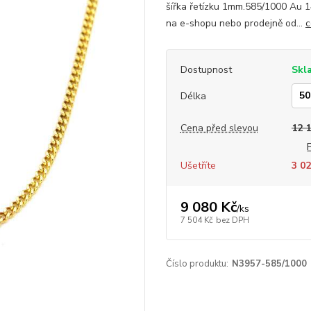
šířka řetízku 1mm.585/1000 Au 
na e-shopu nebo prodejně od...
c
Dostupnost
Skl
Délka
Cena před slevou
12 
Ušetříte
3 02
9 080 Kč
/
ks
7 504 Kč
bez DPH
Číslo produktu:
N3957-585/1000