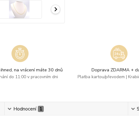
ihned, na vrácení máte 30 dnů
Doprava ZDARMA + dá
dnání do 11:00 v pracovním dni
Platba kartou/převodem | Krab
Hodnocení
1
S