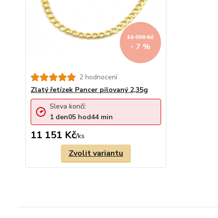
11 990 Kč
- 7 %
2 hodnocení
Zlatý řetízek Pancer pilovaný 2,35g
Sleva končí:
1
den
05
hod
44
min
11 151 Kč
/
ks
Zvolit variantu