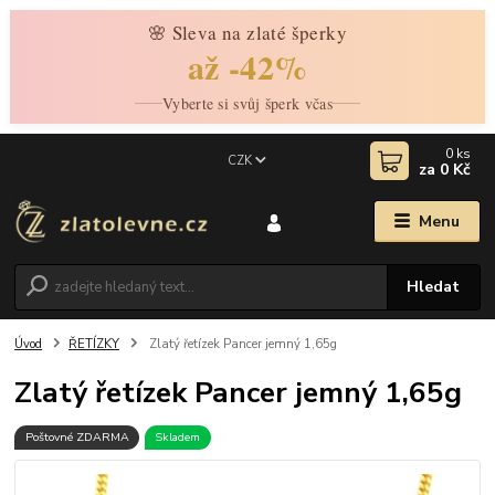
🌸 Sleva na zlaté šperky
až -42%
Vyberte si svůj šperk včas
0
ks
CZK
za
0 Kč
Menu
Hledat
Úvod
ŘETÍZKY
Zlatý řetízek Pancer jemný 1,65g
Zlatý řetízek Pancer jemný 1,65g
Poštovné ZDARMA
Skladem