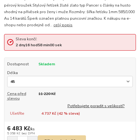
pérový kroužek.Stylový řetízek žluté zlato typ Pancer s články na husto
vhodný na přívěsek pro ženy i muže.Rozměry: šířka řetízku 1mm.585/1000
Au 14 karátů.Šperk označen platnou puncovní značkou. K nákupu na e-
shopu nebo prodejně od...
celý popis
Sleva končí:
2
dny
16
hod
58
min
00
sek
Dostupnost
Skladem
Délka
Cena před
11 220 Kč
slevou
Potřebujete poradit s velikostí?
Ušetříte
4 737 Kč (
42
% sleva)
6 483 Kč
/
ks
5 358 Kč
bez DPH