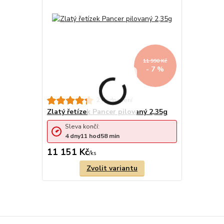
11 990 Kč
- 7 %
2 hodnocení
Zlatý řetízek Pancer pilovaný 2,35g
Sleva končí:
4
dny
11
hod
58
min
11 151 Kč
/
ks
Zvolit variantu