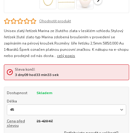
Ohodnotit produkt
Unisex zlatý řetízek Marina ze žlutého zlata v lesklém vzhledu.Stylový
řetízek žluté zlato typ Marina zdobená broušením v provedení se
zapínáním na pérový kroužek.Rozměry: šíře řetízku 2,5mm.585/1000 Au
14karátů.Šperk označen platnou puncovní značkou. K nákupu na e-shopu
nebo prodejně od nás dosta...
celý popis
Sleva končí:
3
dny
09
hod
33
min
33
sek
Dostupnost
Skladem
Délka
Cena před
21 420 Kč
slevou
Potřebujete poradit s velikostí?