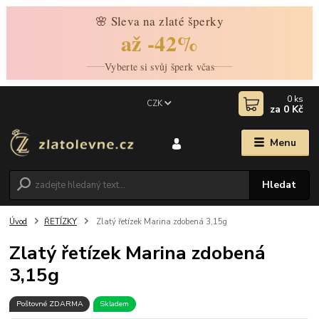
🌸 Sleva na zlaté šperky
až -42%
Vyberte si svůj šperk včas
0
ks
CZK
za
0 Kč
Menu
Hledat
Úvod
ŘETÍZKY
Zlatý řetízek Marina zdobená 3,15g
Zlatý řetízek Marina zdobená
3,15g
Poštovné ZDARMA
Skladem