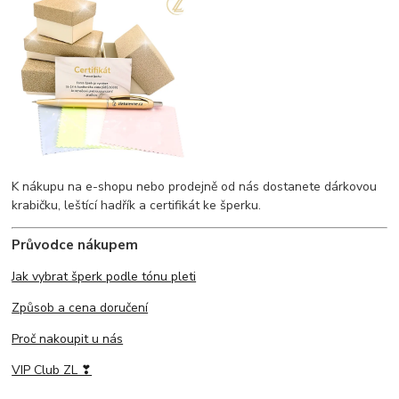
K nákupu na e-shopu nebo prodejně od nás dostanete dárkovou
krabičku, leštící hadřík a certifikát ke šperku.
Průvodce nákupem
Jak vybrat šperk podle tónu pleti
Způsob a cena doručení
Proč nakoupit u nás
VIP Club ZL ❣