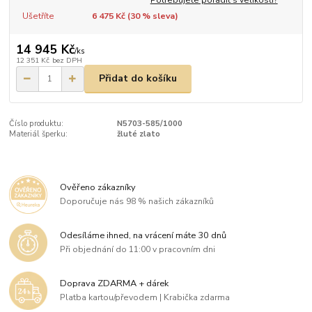
Ušetříte
6 475 Kč (
30
% sleva)
14 945 Kč
/
ks
12 351 Kč
bez DPH
Přidat do košíku
Číslo produktu:
N5703-585/1000
Materiál šperku:
žluté zlato
Ověřeno zákazníky
Doporučuje nás 98 % našich zákazníků
Odesíláme ihned, na vrácení máte 30 dnů
Při objednání do 11:00 v pracovním dni
Doprava ZDARMA + dárek
Platba kartou/převodem | Krabička zdarma