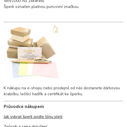
585/1000 Au 14karátů
Šperk označen platnou puncovní značkou.
K nákupu na e-shopu nebo prodejně od nás dostanete dárkovou
krabičku, leštící hadřík a certifikát ke šperku.
Průvodce nákupem
Jak vybrat šperk podle tónu pleti
Způsob a cena doručení