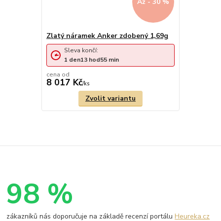
Až - 30 %
Zlatý náramek Anker zdobený 1,69g
Sleva končí:
1
den
13
hod
55
min
cena od
8 017 Kč
/
ks
Zvolit variantu
98 %
zákazníků nás doporučuje na základě recenzí portálu
Heureka.cz