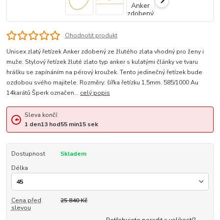
Ohodnotit produkt
Unisex zlatý řetízek Anker zdobený ze žlutého zlata vhodný pro ženy i
muže. Stylový řetízek žluté zlato typ anker s kulatými články ve tvaru
hrášku se zapínáním na pérový kroužek. Tento jedinečný řetízek bude
ozdobou svého majitele. Rozměry: šířka řetízku 1,5mm. 585/1000 Au
14karátů Šperk označen...
celý popis
Sleva končí:
1
den
13
hod
55
min
14
sek
Dostupnost
Skladem
Délka
Cena před
25 840 Kč
slevou