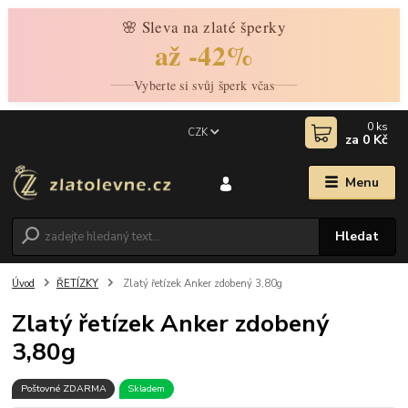
🌸 Sleva na zlaté šperky
až -42%
Vyberte si svůj šperk včas
0
ks
CZK
za
0 Kč
Menu
Hledat
Úvod
ŘETÍZKY
Zlatý řetízek Anker zdobený 3,80g
Zlatý řetízek Anker zdobený
3,80g
Poštovné ZDARMA
Skladem