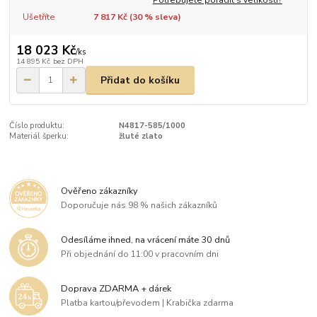
Potřebujete poradit s velikostí?
Ušetříte
7 817 Kč (
30
% sleva)
18 023 Kč
/
ks
14 895 Kč
bez DPH
Přidat do košíku
Číslo produktu:
N4817-585/1000
Materiál šperku:
žluté zlato
Ověřeno zákazníky
Doporučuje nás 98 % našich zákazníků
Odesíláme ihned, na vrácení máte 30 dnů
Při objednání do 11:00 v pracovním dni
Doprava ZDARMA + dárek
Platba kartou/převodem | Krabička zdarma