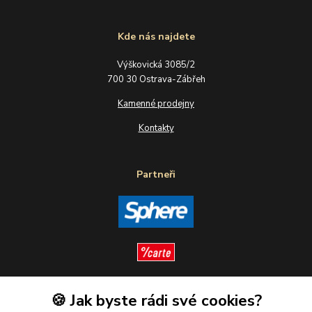
Kde nás najdete
Výškovická 3085/2
700 30 Ostrava-Zábřeh
Kamenné prodejny
Kontakty
Partneři
🍪 Jak byste rádi své cookies?
Sledujte nás