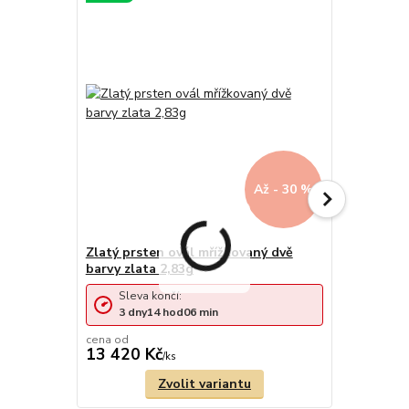
Až - 30 %
Zlatý prsten ovál mřížkovaný dvě
Zlaté náuš
barvy zlata 2,83g
1,65g
Sleva končí:
Sleva 
3
dny
14
hod
06
min
3
dny
cena od
cena od
13 420 Kč
7 831 Kč
/
ks
Zvolit variantu