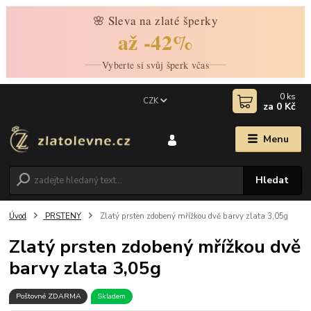
🌸 Sleva na zlaté šperky
až -42%
Vyberte si svůj šperk včas
0
ks
CZK
za
0 Kč
Menu
Hledat
Úvod
PRSTENY
Zlatý prsten zdobený mřížkou dvě barvy zlata 3,05g
Zlatý prsten zdobený mřížkou dvě
barvy zlata 3,05g
Poštovné ZDARMA
Skladem