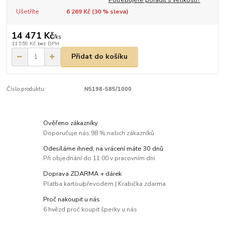
Ušetříte
6 269 Kč (
30
% sleva)
14 471 Kč
/
ks
11 959 Kč
bez DPH
Přidat do košíku
Číslo produktu:
N5198-585/1000
Ověřeno zákazníky
Doporučuje nás 98 % našich zákazníků
Odesíláme ihned, na vrácení máte 30 dnů
Při objednání do 11:00 v pracovním dni
Doprava ZDARMA + dárek
Platba kartou/převodem | Krabička zdarma
Proč nakoupit u nás
6 hvězd proč koupit šperky u nás