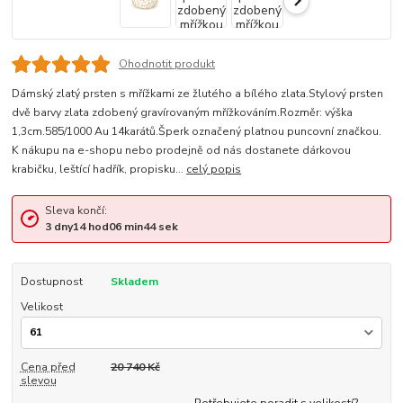
Ohodnotit produkt
Dámský zlatý prsten s mřížkami ze žlutého a bílého zlata.Stylový prsten
dvě barvy zlata zdobený gravírovaným mřížkováním.Rozměr: výška
1,3cm.585/1000 Au 14karátů.Šperk označený platnou puncovní značkou.
K nákupu na e-shopu nebo prodejně od nás dostanete dárkovou
krabičku, leštící hadřík, propisku...
celý popis
Sleva končí:
3
dny
14
hod
06
min
44
sek
Dostupnost
Skladem
Velikost
Cena před
20 740 Kč
slevou
Potřebujete poradit s velikostí?