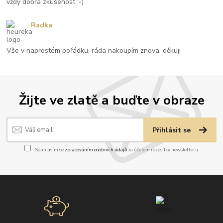
vždy dobrá zkušenost :-)
Radka
Vše v naprostém pořádku, ráda nakoupím znova. děkuji
Žijte ve zlatě a buďte v obraze
Přihlásit se
Souhlasím se
zpracováním osobních údajů
za účelem rozesílky newsletteru.