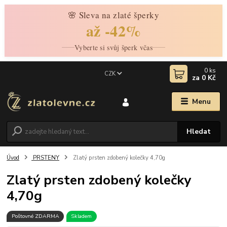
🌸 Sleva na zlaté šperky
až -42%
Vyberte si svůj šperk včas
0
ks
CZK
za
0 Kč
Menu
Hledat
Úvod
PRSTENY
Zlatý prsten zdobený kolečky 4,70g
Zlatý prsten zdobený kolečky
4,70g
Poštovné ZDARMA
Skladem