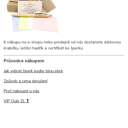
K nákupu na e-shopu nebo prodejně od nás dostanete dárkovou
krabičku, leštící hadřík a certifikát ke šperku.
Průvodce nákupem
Jak vybrat šperk podle tónu pleti
Způsob a cena doručení
Proč nakoupit u nás
VIP Club ZL ❣