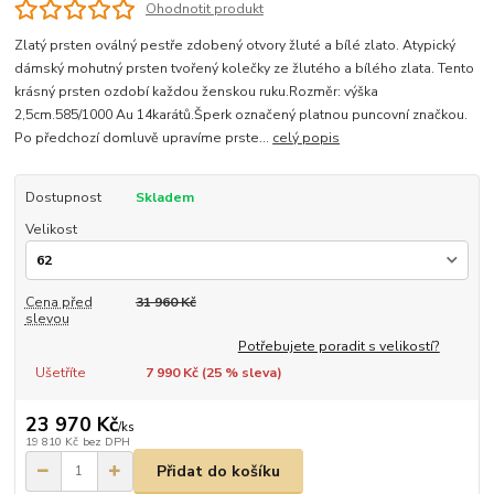
Ohodnotit produkt
Zlatý prsten oválný pestře zdobený otvory žluté a bílé zlato. Atypický
dámský mohutný prsten tvořený kolečky ze žlutého a bílého zlata. Tento
krásný prsten ozdobí každou ženskou ruku.Rozměr: výška
2,5cm.585/1000 Au 14karátů.Šperk označený platnou puncovní značkou.
Po předchozí domluvě upravíme prste...
celý popis
Dostupnost
Skladem
Velikost
Cena před
31 960 Kč
slevou
Potřebujete poradit s velikostí?
Ušetříte
7 990 Kč (
25
% sleva)
23 970 Kč
/
ks
19 810 Kč
bez DPH
Přidat do košíku