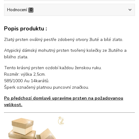
Hodnocení
0
Popis produktu :
Zlatý prsten oválný pestře zdobený otvory žluté a bílé zlato.
Atypický dámský mohutný prsten tvořený kolečky ze žlutého a
bílého zlata.
Tento krásný prsten ozdobí každou ženskou ruku.
Rozměr: výška 2,5cm.
585/1000 Au 14karátů.
Šperk označený platnou puncovní značkou.
Po předchozí domluvě upravíme prsten na požadovanou
velikost.