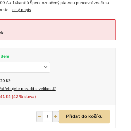
000 Au 14karátů.Šperk označený platnou puncovní značkou.
rste...
celý popis
ek
adem
920 Kč
Potřebujete poradit s velikostí?
41 Kč (
42
% sleva)
Přidat do košíku