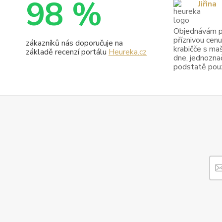
98 %
Jiřina
Objednávám pr
příznivou cenu
zákazníků nás doporučuje na
krabičče s maš
základě recenzí portálu
Heureka.cz
dne, jednoznač
podstatě pouze