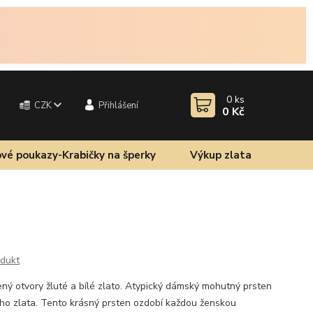
0
ks
CZK
Přihlášení
0 Kč
vé poukazy-Krabičky na šperky
Výkup zlata
odukt
ný otvory žluté a bílé zlato. Atypický dámský mohutný prsten
ého zlata. Tento krásný prsten ozdobí každou ženskou