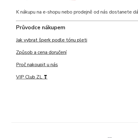
K nákupu na e-shopu nebo prodejně od nás dostanete dárko
Průvodce nákupem
Jak vybrat šperk podle tónu pleti
Způsob a cena doručení
Proč nakoupit u nás
VIP Club ZL ❣