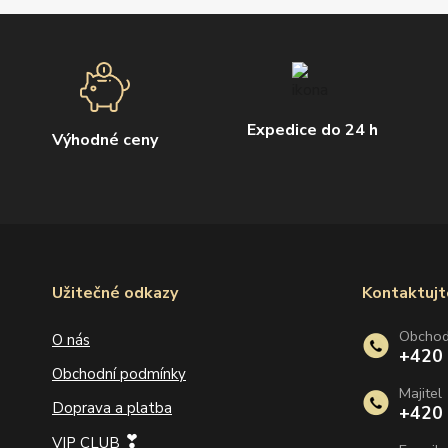
Expedice do 24 h
Výhodné ceny
Užitečné odkazy
Kontaktujt
Obcho
O nás
+420
Obchodní podmínky
Majitel
Doprava a platba
+420
❣
VIP CLUB