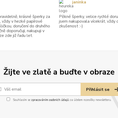
janinka
avidelně, krásné šperky za
Pěkné šperky, velice rychlé doruč
, vždy v hezké papírové
jsem nakupovala vícekrát, vždy 
ličkou, doručení do druhého
zkušenost :-)
ně doporučuji, nakupuji v
 zde již řadu let.
Žijte ve zlatě a buďte v obraze
Přihlásit se
Souhlasím se
zpracováním osobních údajů
za účelem rozesílky newsletteru.