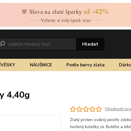
až -42%
🌸 Sleva na zlaté šperky
Vyberte si svůj šperk včas
Hledat
ÍVĚSKY
NÁUŠNICE
Podle barvy zlata
Dárko
y 4,40g
Ohodnotit pr
Zlatý prsten oválný pestře zdobe
tvořený kolečky ze žlutého a bíl