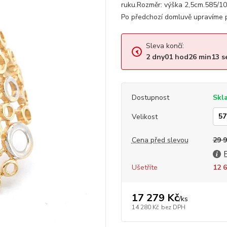
ruku.Rozměr: výška 2,5cm.585/1
Po předchozí domluvě upravíme p
Sleva končí:
2
dny
01
hod
26
min
12
s
Dostupnost
Skl
Velikost
Cena před slevou
29 
Ušetříte
12 6
17 279 Kč
/
ks
14 280 Kč
bez DPH