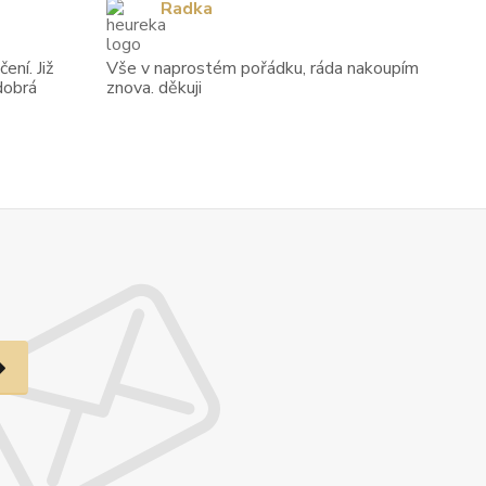
Radka
ení. Již
Vše v naprostém pořádku, ráda nakoupím
dobrá
znova. děkuji