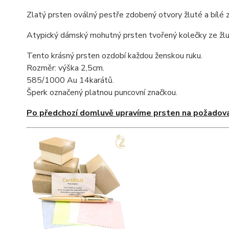
Zlatý prsten oválný pestře zdobený otvory žluté a bílé z
Atypický dámský mohutný prsten tvořený kolečky ze žlut
Tento krásný prsten ozdobí každou ženskou ruku.
Rozměr: výška 2,5cm.
585/1000 Au 14karátů.
Šperk označený platnou puncovní značkou.
Po předchozí domluvě upravíme prsten na požadova