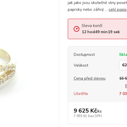
jak jako jsou skutečné vlny poset
paprsky nebo zářivý ...
celý popis
Sleva končí:
12
hod
49
min
18
sek
Dostupnost
Skl
Velikost
Cena před slevou
16 
Ušetříte
7 03
9 625 Kč
/
ks
7 955 Kč
bez DPH