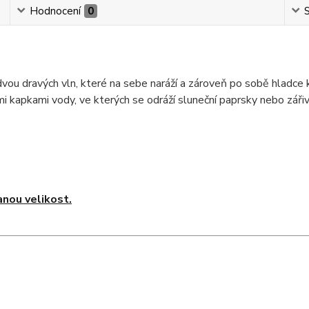
Hodnocení
0
S
vou dravých vln, které na sebe naráží a zároveň po sobě hladce k
mi kapkami vody, ve kterých se odráží sluneční paprsky nebo záři
nou velikost.