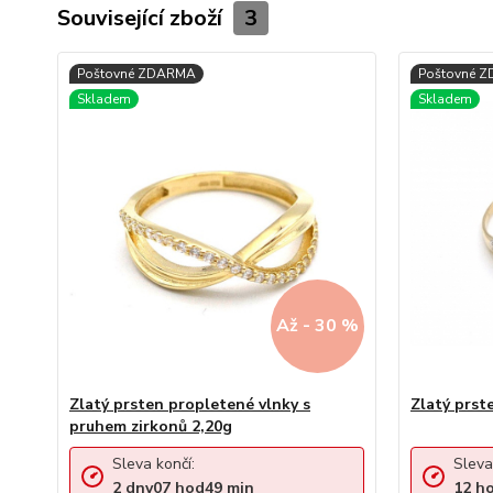
Související zboží
3
Až - 30 %
Zlatý prsten propletené vlnky s
Zlatý prst
pruhem zirkonů 2,20g
Sleva končí:
Sleva
2
dny
07
hod
49
min
12
h