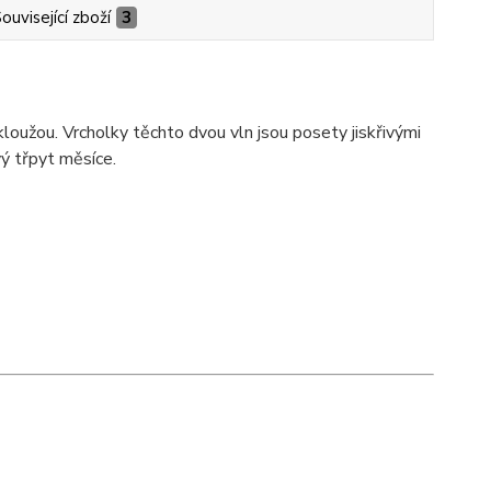
ouvisející zboží
3
loužou. Vrcholky těchto dvou vln jsou posety jiskřivými
vý třpyt měsíce.