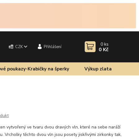
0
ks
CZK
Přihlášení
0 Kč
vé poukazy-Krabičky na šperky
Výkup zlata
odukt
ten vytvořený ve tvaru dvou dravých vln, které na sebe naráží
 Vrcholky těchto dvou vln jsou posety jiskřivými zirkonky tak,