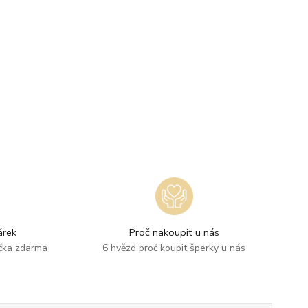
rek
Proč nakoupit u nás
ička zdarma
6 hvězd proč koupit šperky u nás