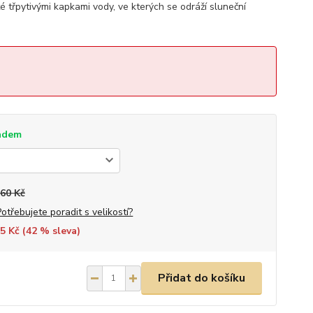
é třpytivými kapkami vody, ve kterých se odráží sluneční
adem
660 Kč
Potřebujete poradit s velikostí?
5 Kč (
42
% sleva)
Přidat do košíku