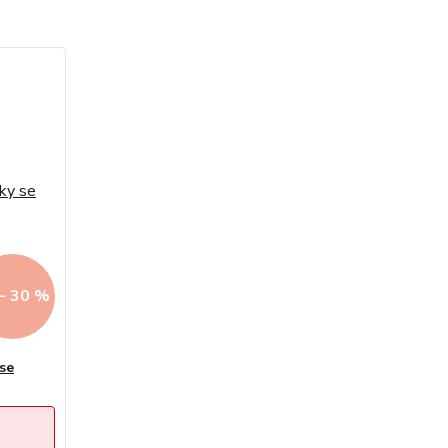
- 30 %
se