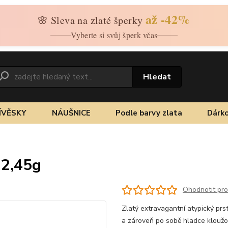
až -42%
🌸 Sleva na zlaté šperky
Vyberte si svůj šperk včas
Hledat
ÍVĚSKY
NÁUŠNICE
Podle barvy zlata
Dárko
 2,45g
Ohodnotit pr
Zlatý extravagantní atypický prs
a zároveň po sobě hladce kloužou.