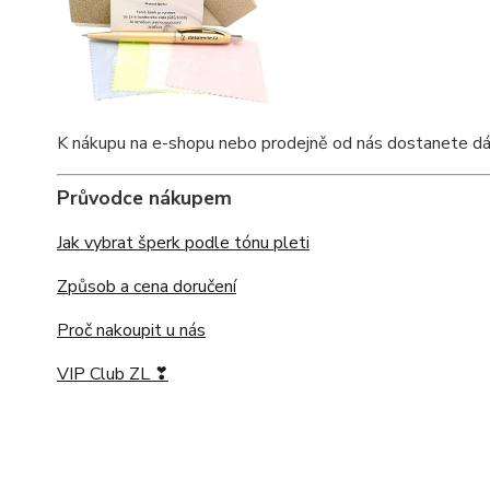
K nákupu na e-shopu nebo prodejně od nás dostanete dárko
Průvodce nákupem
Jak vybrat šperk podle tónu pleti
Způsob a cena doručení
Proč nakoupit u nás
VIP Club ZL ❣