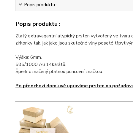
Popis produktu :
Popis produktu :
Zlatý extravagantní atypický prsten vytvořený ve tvaru d
zirkonky tak, jak jako jsou skutečné vlny poseté třpytivý
Výška: 6mm.
585/1000 Au 14karátů.
Šperk označený platnou puncovní značkou.
Po předchozí domluvě upravíme prsten na požadova