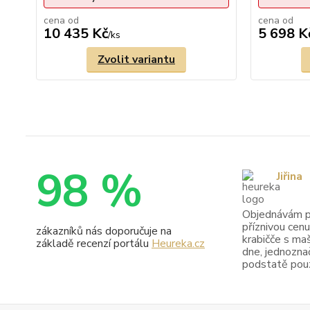
cena od
cena od
10 435 Kč
5 698 K
/
ks
Zvolit variantu
98 %
Jiřina
Objednávám pr
příznivou cenu
zákazníků nás doporučuje na
krabičče s maš
základě recenzí portálu
Heureka.cz
dne, jednoznač
podstatě pouze