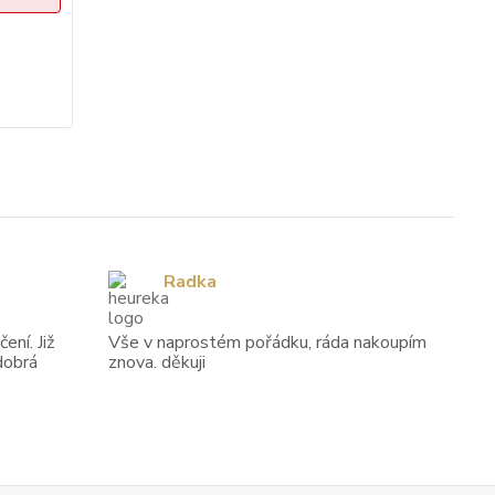
Radka
ení. Již
Vše v naprostém pořádku, ráda nakoupím
dobrá
znova. děkuji