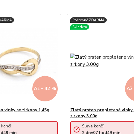
Až - 42 %
Až 
en vlnky se zirkony 1,45g
Zlatý prsten propletené vlnky 
zirkony 3,00g
 končí:
Sleva končí:
od
49
min
2
dny
07
hod
49
min