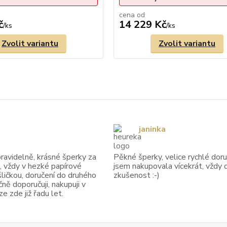
cena od
č
14 229 Kč
/
ks
/
ks
Zvolit variantu
Zvolit variantu
janinka
avidelně, krásné šperky za
Pěkné šperky, velice rychlé doruč
, vždy v hezké papírové
jsem nakupovala vícekrát, vždy 
ličkou, doručení do druhého
zkušenost :-)
ně doporučuji, nakupuji v
 zde již řadu let.