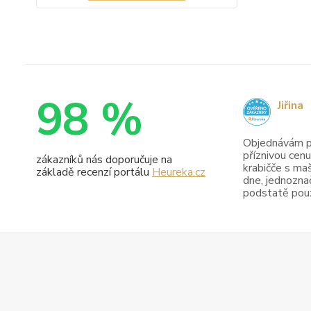
98 %
Jiřina
Objednávám pr
příznivou cenu
zákazníků nás doporučuje na
krabičče s maš
základě recenzí portálu
Heureka.cz
dne, jednoznač
podstatě pouze