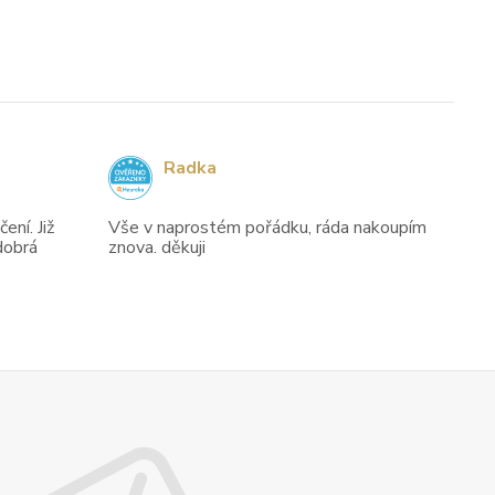
Radka
ení. Již
Vše v naprostém pořádku, ráda nakoupím
dobrá
znova. děkuji