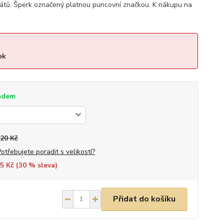
átů. Šperk označený platnou puncovní značkou. K nákupu na
ek
adem
420 Kč
Potřebujete poradit s velikostí?
5 Kč (
30
% sleva)
Přidat do košíku