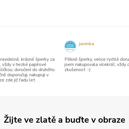
janinka
avidelně, krásné šperky za
Pěkné šperky, velice rychlé doruč
, vždy v hezké papírové
jsem nakupovala vícekrát, vždy 
ličkou, doručení do druhého
zkušenost :-)
ně doporučuji, nakupuji v
 zde již řadu let.
Žijte ve zlatě a buďte v obraze