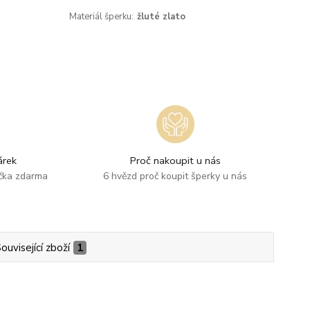
Materiál šperku:
žluté zlato
rek
Proč nakoupit u nás
ička zdarma
6 hvězd proč koupit šperky u nás
ouvisející zboží
1