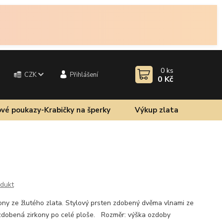
0
ks
CZK
Přihlášení
0 Kč
vé poukazy-Krabičky na šperky
Výkup zlata
odukt
ony ze žlutého zlata. Stylový prsten zdobený dvěma vlnami ze
e zdobená zirkony po celé ploše. Rozměr: výška ozdoby