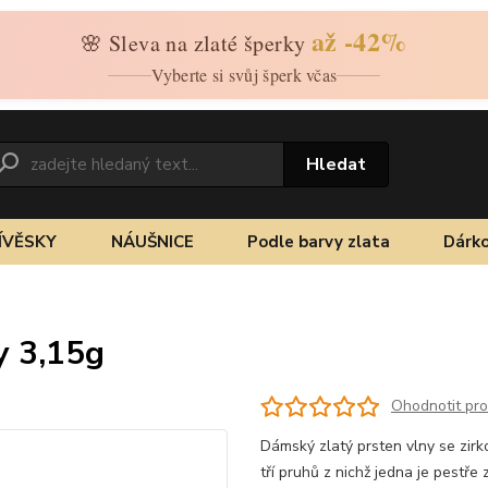
až -42%
🌸 Sleva na zlaté šperky
Vyberte si svůj šperk včas
Hledat
ÍVĚSKY
NÁUŠNICE
Podle barvy zlata
Dárko
y 3,15g
Ohodnotit pr
Dámský zlatý prsten vlny se zirk
tří pruhů z nichž jedna je pestř