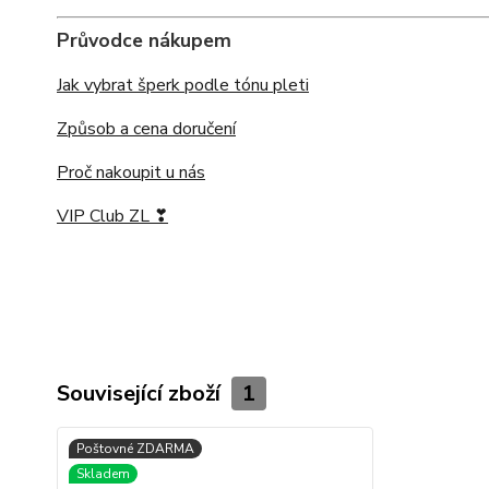
Průvodce nákupem
Jak vybrat šperk podle tónu pleti
Způsob a cena doručení
Proč nakoupit u nás
VIP Club ZL ❣
Související zboží
1