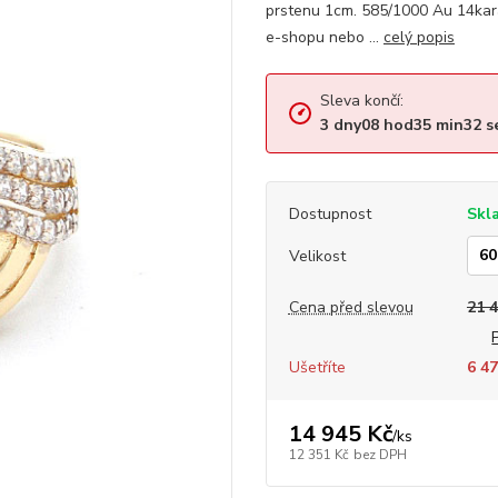
prstenu 1cm. 585/1000 Au 14kar
e-shopu nebo ...
celý popis
Sleva končí:
3
dny
08
hod
35
min
32
s
Dostupnost
Skl
Velikost
Cena před slevou
21 
Ušetříte
6 47
14 945 Kč
/
ks
12 351 Kč
bez DPH