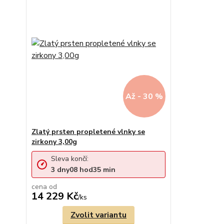
Až - 30 %
Zlatý prsten propletené vlnky se
zirkony 3,00g
Sleva končí:
3
dny
08
hod
35
min
cena od
14 229 Kč
/
ks
Zvolit variantu