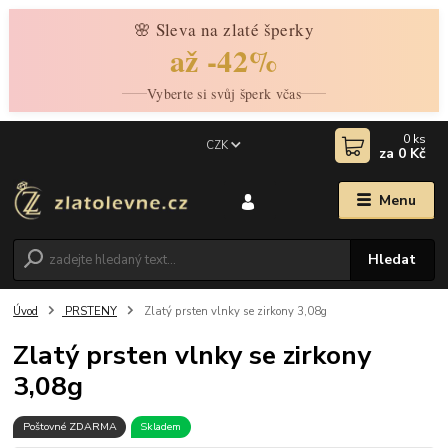
🌸 Sleva na zlaté šperky
až -42%
Vyberte si svůj šperk včas
0
ks
CZK
za
0 Kč
Menu
Hledat
Úvod
PRSTENY
Zlatý prsten vlnky se zirkony 3,08g
Zlatý prsten vlnky se zirkony
3,08g
Poštovné ZDARMA
Skladem