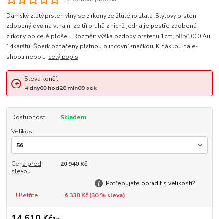
Dámský zlatý prsten vlny se zirkony ze žlutého zlata. Stylový prsten
zdobený dvěma vlnami ze tří pruhů z nichž jedna je pestře zdobená
zirkony po celé ploše. Rozměr: výška ozdoby prstenu 1cm. 585/1000 Au
14karátů. Šperk označený platnou puncovní značkou. K nákupu na e-
shopu nebo ...
celý popis
Sleva končí:
4
dny
00
hod
28
min
09
sek
Dostupnost
Skladem
Velikost
Cena před
20 940 Kč
slevou
Potřebujete poradit s velikostí?
Ušetříte
6 330 Kč (
30
% sleva)
14 610 Kč