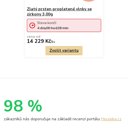
Zlatý prsten propletené vlnky se
zirkony 3,00g
Sleva končí:
4
dny
00
hod
28
min
cena od
14 229 Kč
/
ks
Zvolit variantu
98 %
zákazníků nás doporučuje na základě recenzí portálu
Heureka.cz