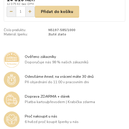
/
ks
12 075 Kč
bez DPH
Přidat do košíku
Číslo produktu:
N5197-585/1000
Materiál šperku:
žluté zlato
Ověřeno zákazníky
Doporučuje nás 98 % našich zákazníků
Odesíláme ihned, na vrácení máte 30 dnů
Při objednání do 11:00 v pracovním dni
Doprava ZDARMA + dárek
Platba kartou/převodem | Krabička zdarma
Proč nakoupit u nás
6 hvězd proč koupit šperky u nás