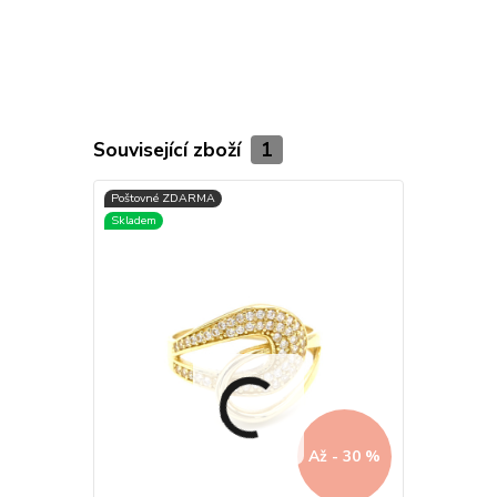
Související zboží
1
Až - 30 %