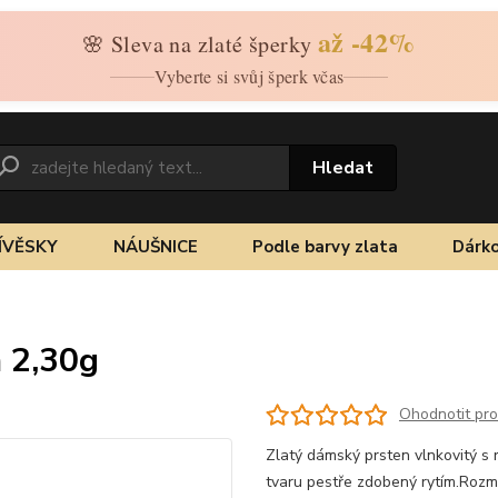
až -42%
🌸 Sleva na zlaté šperky
Vyberte si svůj šperk včas
Hledat
ÍVĚSKY
NÁUŠNICE
Podle barvy zlata
Dárko
m 2,30g
Ohodnotit pr
Zlatý dámský prsten vlnkovitý s r
tvaru pestře zdobený rytím.Roz