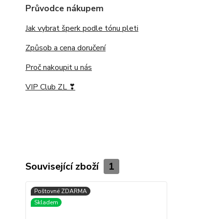
Průvodce nákupem
Jak vybrat šperk podle tónu pleti
Způsob a cena doručení
Proč nakoupit u nás
VIP Club ZL ❣
Související zboží
1