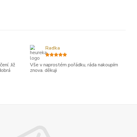
Radka
ení. Již
Vše v naprostém pořádku, ráda nakoupím
dobrá
znova. děkuji