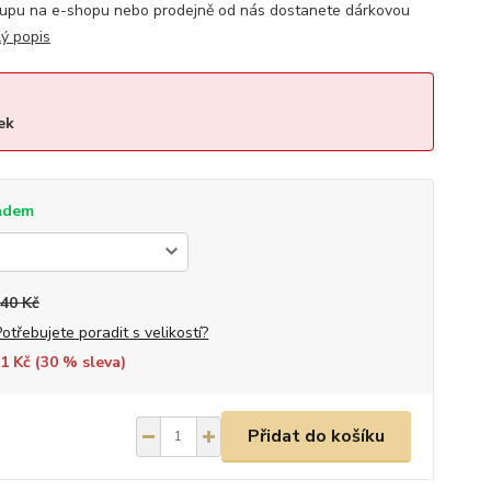
kupu na e-shopu nebo prodejně od nás dostanete dárkovou
lý popis
ek
adem
640 Kč
Potřebujete poradit s velikostí?
1 Kč (
30
% sleva)
Přidat do košíku