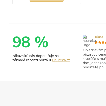
98 %
Jiřina
Objednávám pr
příznivou cenu
zákazníků nás doporučuje na
krabičče s maš
základě recenzí portálu
Heureka.cz
dne, jednoznač
podstatě pouze