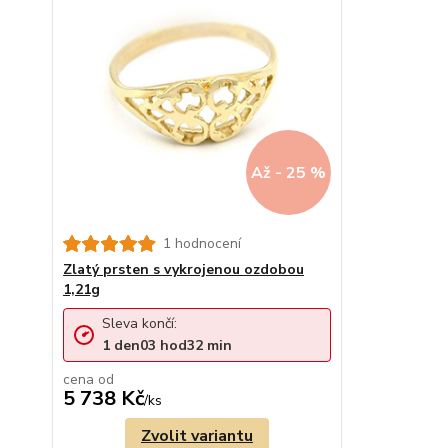
Až - 25 %
1 hodnocení
Zlatý prsten s vykrojenou ozdobou
1,21g
Sleva končí:
1
den
03
hod
32
min
cena od
5 738 Kč
/
ks
Zvolit variantu