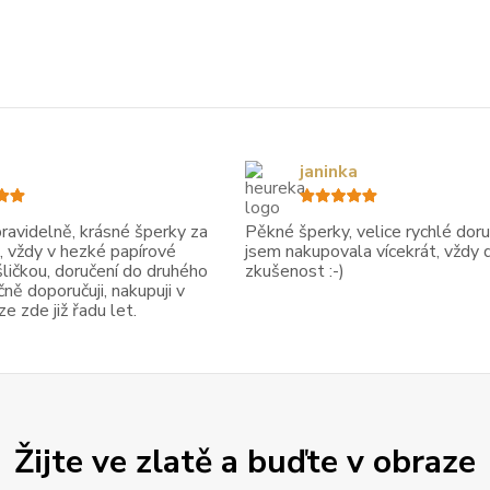
janinka
avidelně, krásné šperky za
Pěkné šperky, velice rychlé doruč
, vždy v hezké papírové
jsem nakupovala vícekrát, vždy 
ličkou, doručení do druhého
zkušenost :-)
ně doporučuji, nakupuji v
 zde již řadu let.
Žijte ve zlatě a buďte v obraze