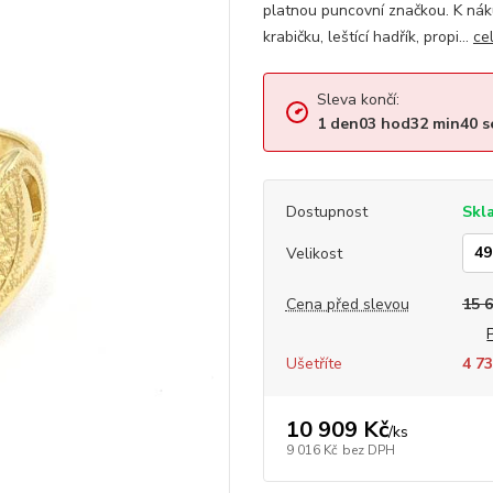
platnou puncovní značkou. K ná
krabičku, leštící hadřík, propi...
ce
Sleva končí:
1
den
03
hod
32
min
40
s
Dostupnost
Skl
Velikost
Cena před slevou
15 
Ušetříte
4 73
10 909 Kč
/
ks
9 016 Kč
bez DPH