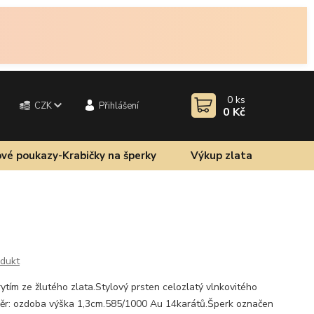
0
ks
CZK
Přihlášení
0 Kč
vé poukazy-Krabičky na šperky
Výkup zlata
odukt
ytím ze žlutého zlata.Stylový prsten celozlatý vlnkovitého
měr: ozdoba výška 1,3cm.585/1000 Au 14karátů.Šperk označen