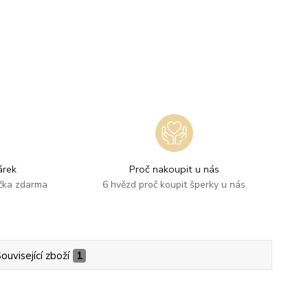
rek
Proč nakoupit u nás
ička zdarma
6 hvězd proč koupit šperky u nás
ouvisející zboží
1