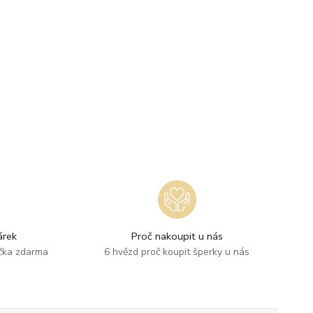
rek
Proč nakoupit u nás
ička zdarma
6 hvězd proč koupit šperky u nás