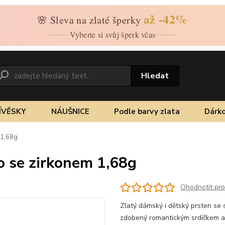
až -42%
🌸 Sleva na zlaté šperky
Vyberte si svůj šperk včas
Hledat
ÍVĚSKY
NÁUŠNICE
Podle barvy zlata
Dárko
 1,68g
ko se zirkonem 1,68g
Ohodnotit pr
Zlatý dámský i dětský prsten se 
zdobený romantickým srdíčkem a