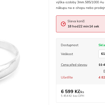
výška ozdoby 3mm.585/1000 Au 1
nákupu na e-shopu nebo prodejn
Sleva končí:
18
hod
22
min
13
sek
Dostupnost
Skl
Velikost
Cena před slevou
11 
Ušetříte
4 82
6 599 Kč
/
ks
5 454 Kč
bez DPH