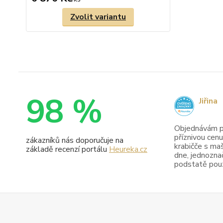
Zvolit variantu
98 %
Jiřina
Objednávám pr
příznivou cenu
zákazníků nás doporučuje na
krabičče s maš
základě recenzí portálu
Heureka.cz
dne, jednoznač
podstatě pouze