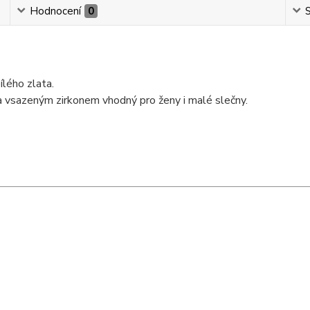
Hodnocení
0
S
ílého zlata.
 vsazeným zirkonem vhodný pro ženy i malé slečny.