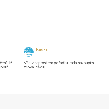
Radka
ení. Již
Vše v naprostém pořádku, ráda nakoupím
dobrá
znova. děkuji