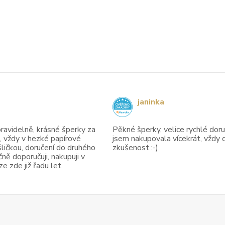
janinka
avidelně, krásné šperky za
Pěkné šperky, velice rychlé doruč
, vždy v hezké papírové
jsem nakupovala vícekrát, vždy 
ličkou, doručení do druhého
zkušenost :-)
ně doporučuji, nakupuji v
 zde již řadu let.