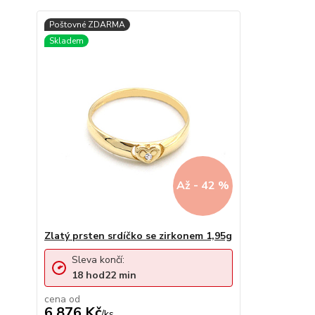
Až - 42 %
Zlatý prsten srdíčko se zirkonem 1,95g
Sleva končí:
18
hod
22
min
cena od
6 876 Kč
/
ks