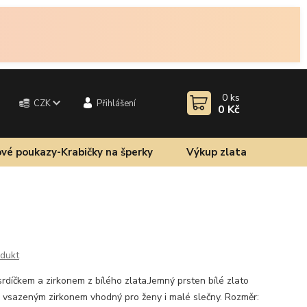
0
ks
CZK
Přihlášení
0 Kč
vé poukazy-Krabičky na šperky
Výkup zlata
odukt
srdíčkem a zirkonem z bílého zlata.Jemný prsten bílé zlato
 vsazeným zirkonem vhodný pro ženy i malé slečny. Rozměr: