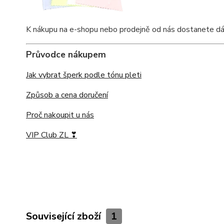
K nákupu na e-shopu nebo prodejně od nás dostanete dárkov
Průvodce nákupem
Jak vybrat šperk podle tónu pleti
Způsob a cena doručení
Proč nakoupit u nás
VIP Club ZL ❣
Související zboží
1