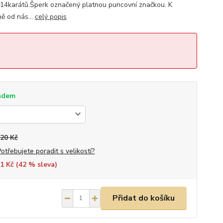
4karátů.Šperk označený platnou puncovní značkou. K
ě od nás...
celý popis
adem
420 Kč
Potřebujete poradit s velikostí?
1 Kč (
42
% sleva)
Přidat do košíku