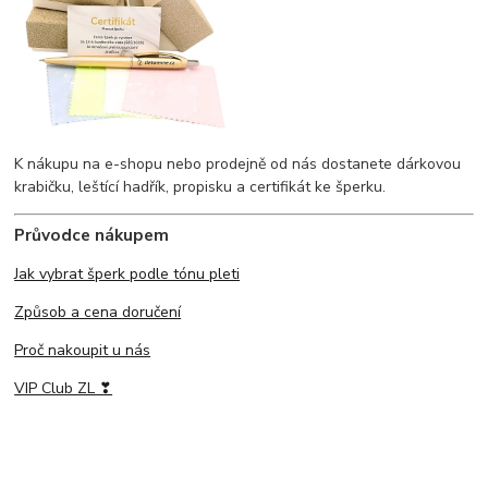
K nákupu na e-shopu nebo prodejně od nás dostanete dárkovou
krabičku, leštící hadřík, propisku a certifikát ke šperku.
Průvodce nákupem
Jak vybrat šperk podle tónu pleti
Způsob a cena doručení
Proč nakoupit u nás
VIP Club ZL ❣