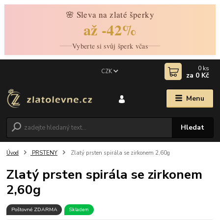
🌸 Sleva na zlaté šperky
až -42%
Vyberte si svůj šperk včas
0
ks
CZK
za
0 Kč
Menu
Hledat
Úvod
PRSTENY
Zlatý prsten spirála se zirkonem 2,60g
Zlatý prsten spirála se zirkonem
2,60g
Poštovné ZDARMA
Skladem