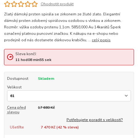
Ohodnotit produkt
Zlatý dámský prsten spirála se zirkonem ze žluté zlato. Elegantní
dámský prsten zdobený spirálovou ozdobou s vlnkou a zirkonem.
Rozměr: výška ozdoby prstenu 1,1cm. 585/1000 Au 14karátů Šperk
označený platnou puncovní značkou. K nákupu na e-shopu nebo
prodejně od nás dostanete dárkovou krabičku, ...
celý popis
Sleva končí:
11
hod
08
min
54
sek
Dostupnost
Skladem
Velikost
Cena před
17 680 Kč
slevou
Potřebujete poradit s velikostí?
Ušetříte
7 470 Kč (
42
% sleva)