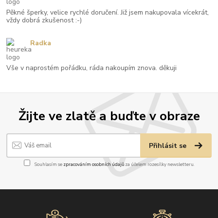
Pěkné šperky, velice rychlé doručení. Již jsem nakupovala vícekrát,
vždy dobrá zkušenost :-)
Radka
Vše v naprostém pořádku, ráda nakoupím znova. děkuji
Žijte ve zlatě a buďte v obraze
Přihlásit se
Souhlasím se
zpracováním osobních údajů
za účelem rozesílky newsletteru.