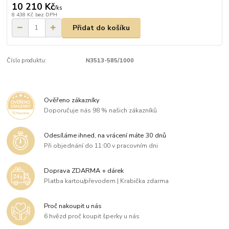
10 210 Kč
/
ks
8 438 Kč
bez DPH
Přidat do košíku
Číslo produktu:
N3513-585/1000
Ověřeno zákazníky
Doporučuje nás 98 % našich zákazníků
Odesíláme ihned, na vrácení máte 30 dnů
Při objednání do 11:00 v pracovním dni
Doprava ZDARMA + dárek
Platba kartou/převodem | Krabička zdarma
Proč nakoupit u nás
6 hvězd proč koupit šperky u nás