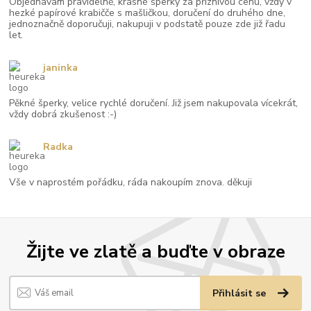
Objednávám pravidelně, krásné šperky za příznivou cenu, vždy v
hezké papírové krabičče s mašličkou, doručení do druhého dne,
jednoznačně doporučuji, nakupuji v podstatě pouze zde již řadu
let.
janinka
Pěkné šperky, velice rychlé doručení. Již jsem nakupovala vícekrát,
vždy dobrá zkušenost :-)
Radka
Vše v naprostém pořádku, ráda nakoupím znova. děkuji
Žijte ve zlatě a buďte v obraze
Přihlásit se