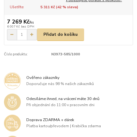
Ušetříte
5 311 Kč (
42
% sleva)
7 269 Kč
/
ks
6 007 Kč
bez DPH
Přidat do košíku
Číslo produktu:
N3973-585/1000
Ověřeno zákazníky
Doporučuje nás 98 % našich zákazníků
Odesíláme ihned, na vrácení máte 30 dnů
Při objednání do 11:00 v pracovním dni
Doprava ZDARMA + dárek
Platba kartou/převodem | Krabička zdarma