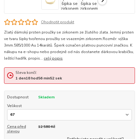
Ohodnotit produkt
Zlatý dámský prsten proužky se zirkonem ze žlutého zlata. Jemný prsten
ve tvaru šipky tvořenou proužky se vsazeným zirkonem.Rozměr: výška
3mm.585/1000 Au 14karátů. Šperk označen platnou puncovní značkou. K
nákupu na e-shopu nebo prodejně od nás dostanete dárkovou krabičku,
leštící hadřík, propis...
celý popis
Sleva končí:
1
den
18
hod
56
min
51
sek
Dostupnost
Skladem
Velikost
Cena před
12 580 Kč
slevou
Potřebujete poradit s velikostí?