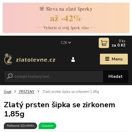
🌸 Sleva na zlaté šperky
až -42%
Vyberte si svůj šperk včas
0
ks
CZK
za
0 Kč
Menu
Hledat
Úvod
PRSTENY
Zlatý prsten šipka se zirkonem 1,85g
Zlatý prsten šipka se zirkonem
1,85g
Poštovné ZDARMA
Skladem