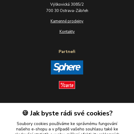
Výškovická 3085/2
700 30 Ostrava-Zábřeh
Kamenné prodejny
Kontakty
Partneři
Sledujte nás
🍪 Jak byste rádi své cookies?
Soubory cookies používáme ke správnému fungování
našeho e-shopu a v případě vašeho souhlasu také ke