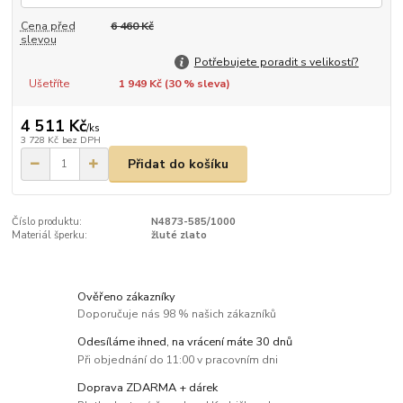
Cena před
6 460 Kč
slevou
Potřebujete poradit s velikostí?
Ušetříte
1 949 Kč (
30
% sleva)
4 511 Kč
/
ks
3 728 Kč
bez DPH
Přidat do košíku
Číslo produktu:
N4873-585/1000
Materiál šperku:
žluté zlato
Ověřeno zákazníky
Doporučuje nás 98 % našich zákazníků
Odesíláme ihned, na vrácení máte 30 dnů
Při objednání do 11:00 v pracovním dni
Doprava ZDARMA + dárek