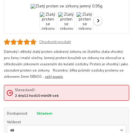
Ohodnotit produkt
Dámský i dětský zlatý prsten zdobený zirkony ze žlutého zlata vhodný
pro ženy i malé slečny. Jemný prsten kroužek se zirkony na obroučce a
středovým zirkonem vsazeným do kulaté ozdoby. Prsten je vhodný i jako
zásnubní prsten se zirkony. Rozměry: šířka průměr ozdoby prstenu se
zirkonem 2mm 585/10...
celý popis
Sleva končí:
2
dny
12
hod
10
min
08
sek
Dostupnost
Skladem
Velikost