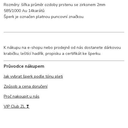
Rozměry: šířka průměr ozdoby prstenu se zirkonem 2mm
585/1000 Au 14karátů
Šperk je označen platnou puncovní značkou.
K nákupu na e-shopu nebo prodejně od nás dostanete dárkovou
krabičku, leštící hadřík, propisku a certifikát ke šperku.
Průvodce nákupem
Jak vybrat šperk podle tónu pleti
Způsob a cena doručení
Proč nakoupit u nás
VIP Club ZL ❣