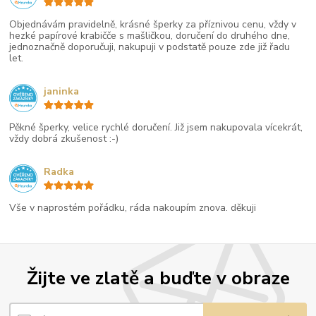
Objednávám pravidelně, krásné šperky za příznivou cenu, vždy v
hezké papírové krabičče s mašličkou, doručení do druhého dne,
jednoznačně doporučuji, nakupuji v podstatě pouze zde již řadu
let.
janinka
Pěkné šperky, velice rychlé doručení. Již jsem nakupovala vícekrát,
vždy dobrá zkušenost :-)
Radka
Vše v naprostém pořádku, ráda nakoupím znova. děkuji
Žijte ve zlatě a buďte v obraze