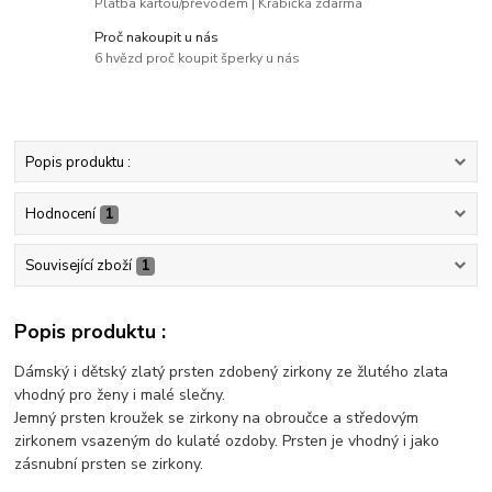
Platba kartou/převodem | Krabička zdarma
Proč nakoupit u nás
6 hvězd proč koupit šperky u nás
Popis produktu :
Hodnocení
1
Související zboží
1
Popis produktu :
Dámský i dětský zlatý prsten zdobený zirkony ze žlutého zlata
vhodný pro ženy i malé slečny.
Jemný prsten kroužek se zirkony na obroučce a středovým
zirkonem vsazeným do kulaté ozdoby. Prsten je vhodný i jako
zásnubní prsten se zirkony.