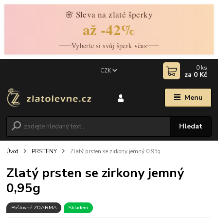
🌸 Sleva na zlaté šperky
až -42%
Vyberte si svůj šperk včas
0
ks
CZK
za
0 Kč
Menu
Hledat
Úvod
PRSTENY
Zlatý prsten se zirkony jemný 0,95g
Zlatý prsten se zirkony jemný
0,95g
Poštovné ZDARMA
Skladem