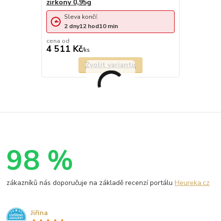
zirkony 0,95g
Sleva končí:
2
dny
12
hod
10
min
cena od
4 511 Kč
/
ks
Zvolit variantu
98 %
zákazníků nás doporučuje na základě recenzí portálu
Heureka.cz
Jiřina