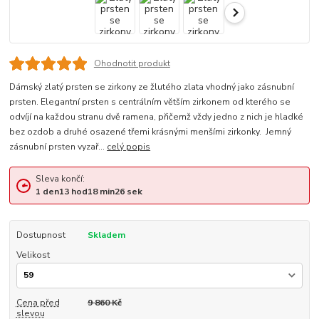
Ohodnotit produkt
Dámský zlatý prsten se zirkony ze žlutého zlata vhodný jako zásnubní
prsten. Elegantní prsten s centrálním větším zirkonem od kterého se
odvíjí na každou stranu dvě ramena, přičemž vždy jedno z nich je hladké
bez ozdob a druhé osazené třemi krásnými menšími zirkonky. Jemný
zásnubní prsten vyzař...
celý popis
Sleva končí:
1
den
13
hod
18
min
25
sek
Dostupnost
Skladem
Velikost
Cena před
9 860 Kč
slevou