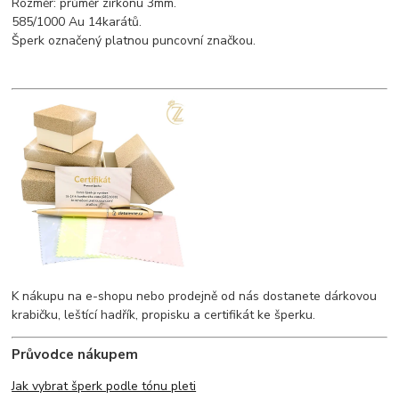
Rozměr: průměr zirkonu 3mm.
585/1000 Au 14karátů.
Šperk označený platnou puncovní značkou.
K nákupu na e-shopu nebo prodejně od nás dostanete dárkovou
krabičku, leštící hadřík, propisku a certifikát ke šperku.
Průvodce nákupem
Jak vybrat šperk podle tónu pleti