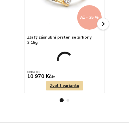
Až - 25 %
Zlatý zásnubní prsten se zirkony
2,15g
Zlatý prst
barvy zlat
Sleva 
1
den
cena od
cena od
10 970 Kč
5 933 Kč
/
ks
Zvolit variantu