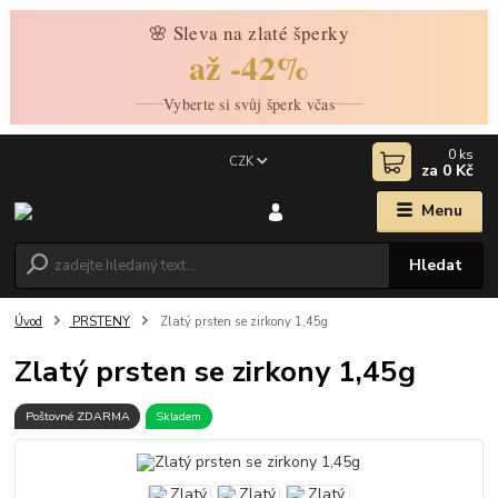
🌸 Sleva na zlaté šperky
až -42%
Vyberte si svůj šperk včas
0
ks
CZK
za
0 Kč
Menu
Hledat
Úvod
PRSTENY
Zlatý prsten se zirkony 1,45g
Zlatý prsten se zirkony 1,45g
Poštovné ZDARMA
Skladem