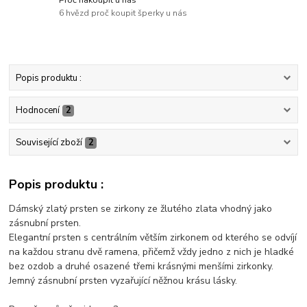
6 hvězd proč koupit šperky u nás
Popis produktu :
Hodnocení
2
Související zboží
2
Popis produktu :
Dámský zlatý prsten se zirkony ze žlutého zlata vhodný jako
zásnubní prsten.
Elegantní prsten s centrálním větším zirkonem od kterého se odvíjí
na každou stranu dvě ramena, přičemž vždy jedno z nich je hladké
bez ozdob a druhé osazené třemi krásnými menšími zirkonky.
Jemný zásnubní prsten vyzařující něžnou krásu lásky.