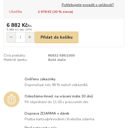
Potřebujete poradit s velikostí?
Ušetříte
2 978 Kč (
30
% sleva)
6 882 Kč
/
ks
5 688 Kč
bez DPH
Přidat do košíku
Číslo produktu:
N5632-585/1000
Materiál šperku:
žluté zlato
Ověřeno zákazníky
Doporučuje nás 98 % našich zákazníků
Odesíláme ihned, na vrácení máte 30 dnů
Při objednání do 11:00 v pracovním dni
Doprava ZDARMA + dárek
Platba kartou/převodem | Krabička zdarma
Proč nakoupit u nás