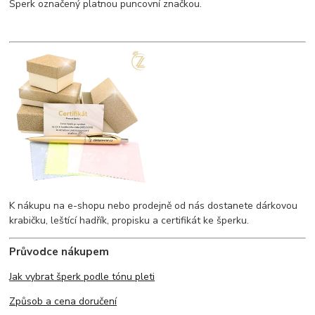
Šperk označený platnou puncovní značkou.
K nákupu na e-shopu nebo prodejně od nás dostanete dárkovou
krabičku, leštící hadřík, propisku a certifikát ke šperku.
Průvodce nákupem
Jak vybrat šperk podle tónu pleti
Způsob a cena doručení