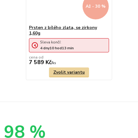
Až - 30 %
Prsten z bílého zlata, se zirkony
1,60g
Sleva končí:
4
dny
10
hod
13
min
cena od
7 589 Kč
/
ks
Zvolit variantu
98 %