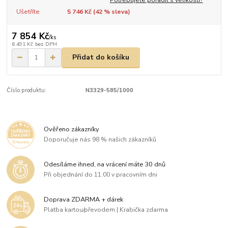
Ušetříte
5 746 Kč (
42
% sleva)
7 854 Kč
/
ks
6 491 Kč
bez DPH
Přidat do košíku
Číslo produktu:
N3329-585/1000
Ověřeno zákazníky
Doporučuje nás 98 % našich zákazníků
Odesíláme ihned, na vrácení máte 30 dnů
Při objednání do 11:00 v pracovním dni
Doprava ZDARMA + dárek
Platba kartou/převodem | Krabička zdarma