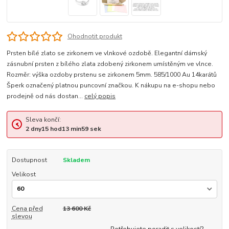
Ohodnotit produkt
Prsten bílé zlato se zirkonem ve vlnkové ozdobě. Elegantní dámský
zásnubní prsten z bílého zlata zdobený zirkonem umístěným ve vlnce.
Rozměr: výška ozdoby prstenu se zirkonem 5mm. 585/1000 Au 14karátů
Šperk označený platnou puncovní značkou. K nákupu na e-shopu nebo
prodejně od nás dostan...
celý popis
Sleva končí:
2
dny
15
hod
13
min
58
sek
Dostupnost
Skladem
Velikost
Cena před
13 600 Kč
slevou
Potřebujete poradit s velikostí?