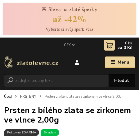
🌸 Sleva na zlaté šperky
až -42%
Vyberte si svůj šperk včas
0
ks
CZK
za
0 Kč
Menu
Hledat
Úvod
PRSTENY
Prsten z bílého zlata se zirkonem ve vlnce 2,00g
Prsten z bílého zlata se zirkonem
ve vlnce 2,00g
Poštovné ZDARMA
Skladem