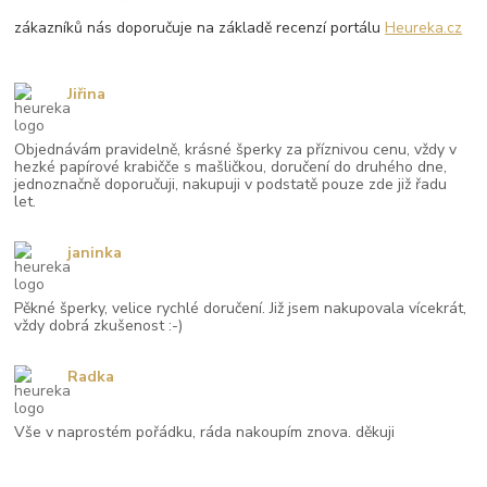
zákazníků nás doporučuje na základě recenzí portálu
Heureka.cz
Jiřina
Objednávám pravidelně, krásné šperky za příznivou cenu, vždy v
hezké papírové krabičče s mašličkou, doručení do druhého dne,
jednoznačně doporučuji, nakupuji v podstatě pouze zde již řadu
let.
janinka
Pěkné šperky, velice rychlé doručení. Již jsem nakupovala vícekrát,
vždy dobrá zkušenost :-)
Radka
Vše v naprostém pořádku, ráda nakoupím znova. děkuji