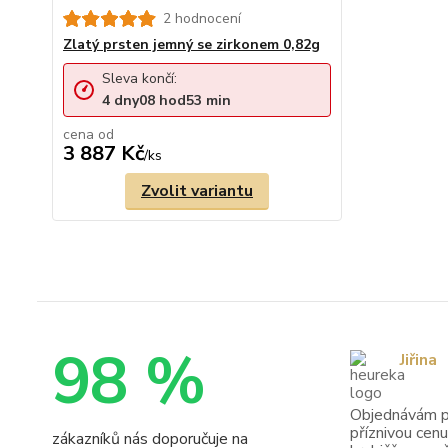
2 hodnocení
Zlatý prsten jemný se zirkonem 0,82g
Sleva končí:
4
dny
08
hod
53
min
cena od
3 887 Kč
/
ks
Zvolit variantu
98 %
Jiřina
Objednávám pr
příznivou cenu
zákazníků nás doporučuje na