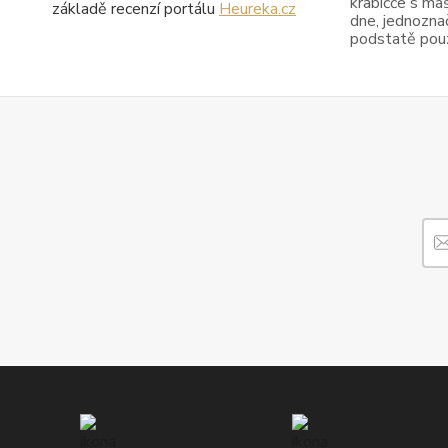
krabičče s maš
základě recenzí portálu
Heureka.cz
dne, jednoznač
podstatě pouze