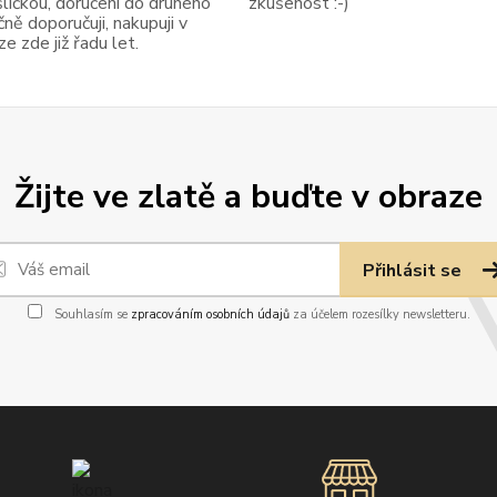
ličkou, doručení do druhého
zkušenost :-)
ně doporučuji, nakupuji v
 zde již řadu let.
Žijte ve zlatě a buďte v obraze
Přihlásit se
Souhlasím se
zpracováním osobních údajů
za účelem rozesílky newsletteru.