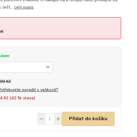
 lešt...
celý popis
ek
adem
900 Kč
Potřebujete poradit s velikostí?
4 Kč (
42
% sleva)
Přidat do košíku