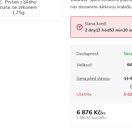
nás dostanete dárkovou krabičku,
Sleva končí:
2
dny
13
hod
53
min
19
s
Dostupnost
Skl
Velikost
Cena před slevou
11 
Ušetříte
5 02
6 876 Kč
/
ks
5 683 Kč
bez DPH