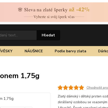
až -42%
🌸 Sleva na zlaté šperky
Vyberte si svůj šperk včas
Hledat
ÍVĚSKY
NÁUŠNICE
Podle barvy zlata
Dárko
rkonem 1,75g
Ohodnotit pr
Zlatý dámský i dětský prsten ozd
zkrášlený ozdobou se vsazeným
14karátů. Šperk označený platn