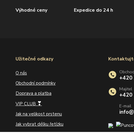
Výhodné ceny
Expedice do 24 h
Užitečné odkazy
Kontaktujt
Obcho
O nás
+420
Obchodní podmínky
Majitel
Doprava a platba
+420
❣
VIP CLUB
E-mail
info@
Jak na velikost prstenu
Jak vybrat délku řetízku