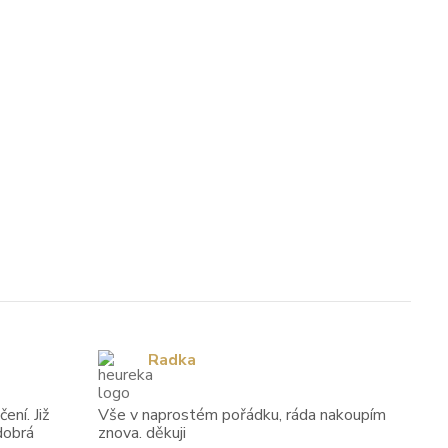
Radka
ení. Již
Vše v naprostém pořádku, ráda nakoupím
dobrá
znova. děkuji