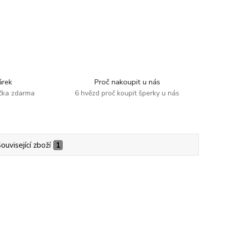
rek
Proč nakoupit u nás
ička zdarma
6 hvězd proč koupit šperky u nás
ouvisející zboží
1