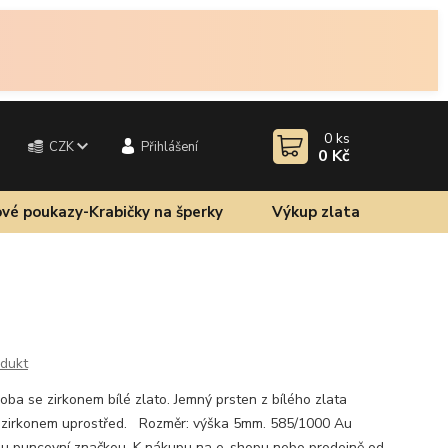
0
ks
CZK
Přihlášení
0 Kč
vé poukazy-Krabičky na šperky
Výkup zlata
odukt
oba se zirkonem bílé zlato. Jemný prsten z bílého zlata
 zirkonem uprostřed. Rozměr: výška 5mm. 585/1000 Au
ou puncovní značkou. K nákupu na e-shopu nebo prodejně od