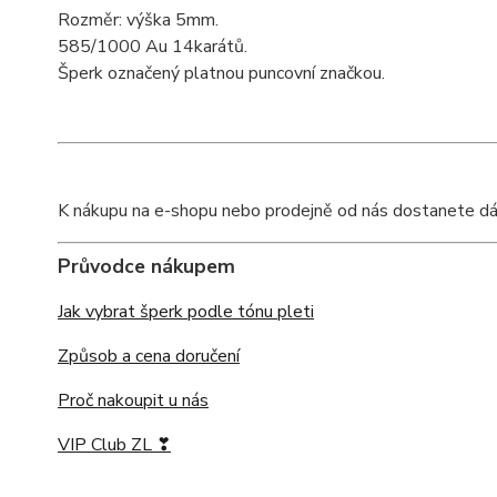
Rozměr: výška 5mm.
585/1000 Au 14karátů.
Šperk označený platnou puncovní značkou.
K nákupu na e-shopu nebo prodejně od nás dostanete dárkov
Průvodce nákupem
Jak vybrat šperk podle tónu pleti
Způsob a cena doručení
Proč nakoupit u nás
VIP Club ZL ❣