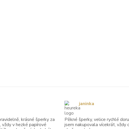
janinka
avidelně, krásné šperky za
Pěkné šperky, velice rychlé doruč
, vždy v hezké papírové
jsem nakupovala vícekrát, vždy 