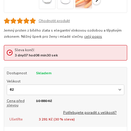
Ohodnotit produkt
Jemný prsten z bílého zlata s elegantní vlnkovou ozdobou a třpytivým
zirkonem. Něžný šperk pro ženy i mladé slečny.
celý popis
Sleva končí:
3
dny
07
hod
06
min
30
sek
Dostupnost
Skladem
Velikost
Cena před
10 880 Kč
slevou
Potřebujete poradit s velikostí?
Ušetříte
3 291 Kč (
30
% sleva)