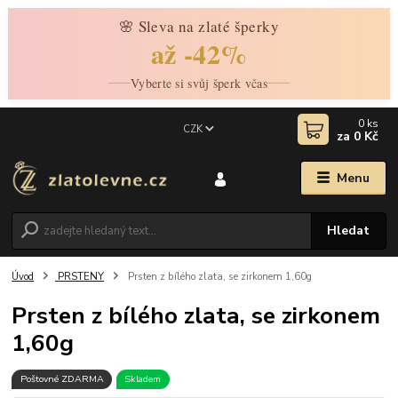
🌸 Sleva na zlaté šperky
až -42%
Vyberte si svůj šperk včas
0
ks
CZK
za
0 Kč
Menu
Hledat
Úvod
PRSTENY
Prsten z bílého zlata, se zirkonem 1,60g
Prsten z bílého zlata, se zirkonem
1,60g
Poštovné ZDARMA
Skladem