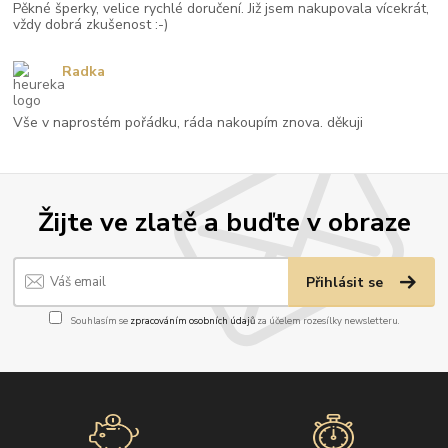
Pěkné šperky, velice rychlé doručení. Již jsem nakupovala vícekrát,
vždy dobrá zkušenost :-)
Radka
Vše v naprostém pořádku, ráda nakoupím znova. děkuji
Žijte ve zlatě a buďte v obraze
Přihlásit se
Souhlasím se
zpracováním osobních údajů
za účelem rozesílky newsletteru.