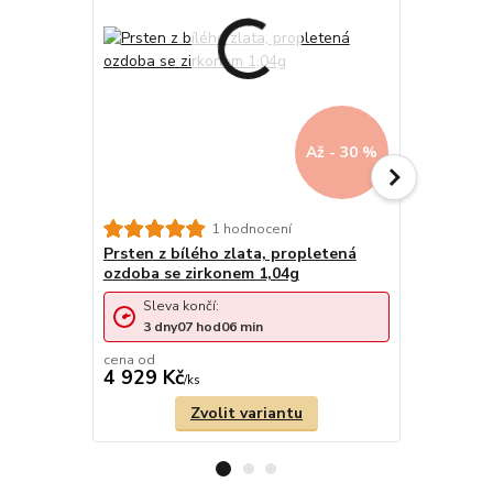
Až - 30 %
1 hodnocení
Prsten z bílého zlata, propletená
Prsten z b
ozdoba se zirkonem 1,04g
0,75g
Sleva končí:
Sleva 
3
dny
07
hod
06
min
1
den
cena od
cena od
4 929 Kč
2 949 Kč
/
ks
Zvolit variantu