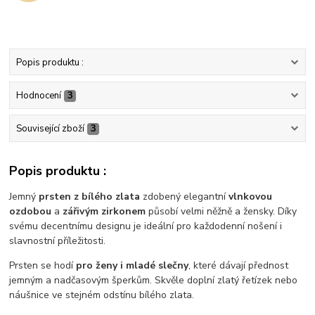
Popis produktu :
Hodnocení
3
Související zboží
3
Popis produktu :
Jemný
prsten z bílého zlata
zdobený elegantní
vlnkovou
ozdobou
a
zářivým zirkonem
působí velmi něžně a žensky. Díky
svému decentnímu designu je ideální pro každodenní nošení i
slavnostní příležitosti.
Prsten se hodí
pro ženy i mladé slečny
, které dávají přednost
jemným a nadčasovým šperkům. Skvěle doplní zlatý řetízek nebo
náušnice ve stejném odstínu bílého zlata.