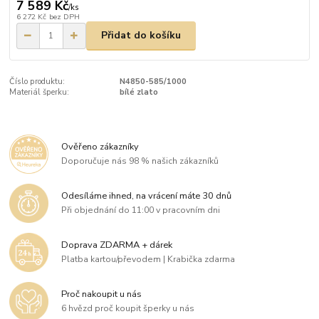
7 589 Kč
/
ks
6 272 Kč
bez DPH
Přidat do košíku
Číslo produktu:
N4850-585/1000
Materiál šperku:
bílé zlato
Ověřeno zákazníky
Doporučuje nás 98 % našich zákazníků
Odesíláme ihned, na vrácení máte 30 dnů
Při objednání do 11:00 v pracovním dni
Doprava ZDARMA + dárek
Platba kartou/převodem | Krabička zdarma
Proč nakoupit u nás
6 hvězd proč koupit šperky u nás