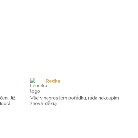
Radka
ení. Již
Vše v naprostém pořádku, ráda nakoupím
dobrá
znova. děkuji