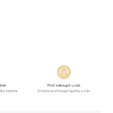
rek
Proč nakoupit u nás
ička zdarma
6 hvězd proč koupit šperky u nás