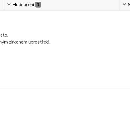
Hodnocení
1
S
ato.
eným zirkonem uprostřed.