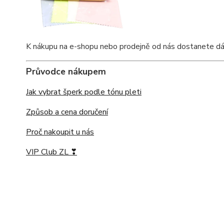
K nákupu na e-shopu nebo prodejně od nás dostanete dárkov
Průvodce nákupem
Jak vybrat šperk podle tónu pleti
Způsob a cena doručení
Proč nakoupit u nás
VIP Club ZL ❣