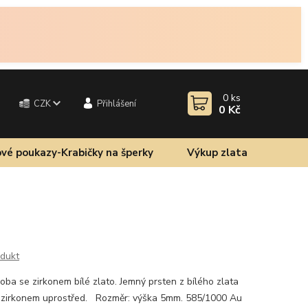
0
ks
CZK
Přihlášení
0 Kč
vé poukazy-Krabičky na šperky
Výkup zlata
odukt
oba se zirkonem bílé zlato. Jemný prsten z bílého zlata
 zirkonem uprostřed. Rozměr: výška 5mm. 585/1000 Au