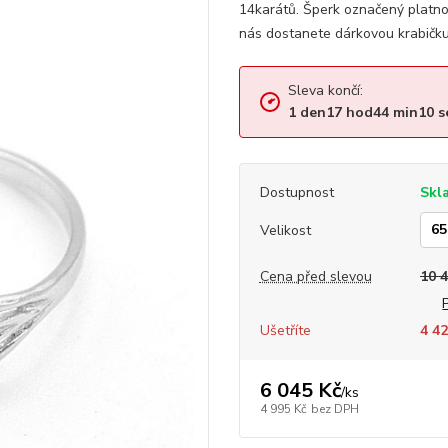
14karátů. Šperk označený platn
nás dostanete dárkovou krabičku,
Sleva končí:
1
den
17
hod
44
min
10
s
Dostupnost
Skl
Velikost
Cena před slevou
10 
Ušetříte
4 42
6 045 Kč
/
ks
4 995 Kč
bez DPH