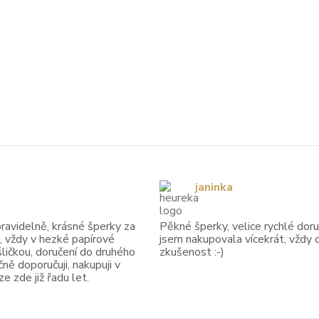
janinka
avidelně, krásné šperky za
Pěkné šperky, velice rychlé doruč
, vždy v hezké papírové
jsem nakupovala vícekrát, vždy 
ličkou, doručení do druhého
zkušenost :-)
ně doporučuji, nakupuji v
 zde již řadu let.