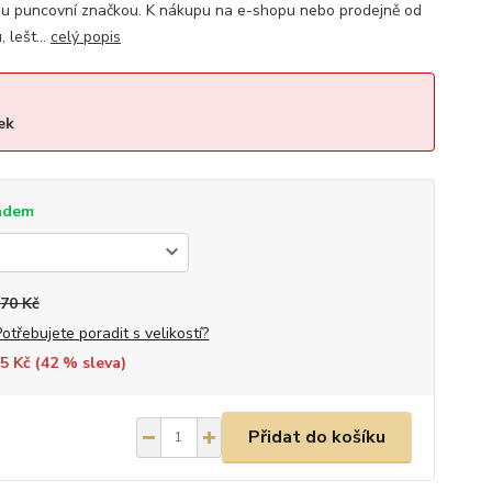
ou puncovní značkou. K nákupu na e-shopu nebo prodejně od
 lešt...
celý popis
ek
adem
470 Kč
Potřebujete poradit s velikostí?
5 Kč (
42
% sleva)
Přidat do košíku