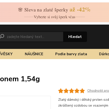
až -42%
🌸 Sleva na zlaté šperky
Vyberte si svůj šperk včas
Hledat
ÍVĚSKY
NÁUŠNICE
Podle barvy zlata
Dárko
rkonem 1,54g
Ohodnotit pr
Zlatý dámský i dětský prsten ozd
zkrášlený ozdobou se vsazeným