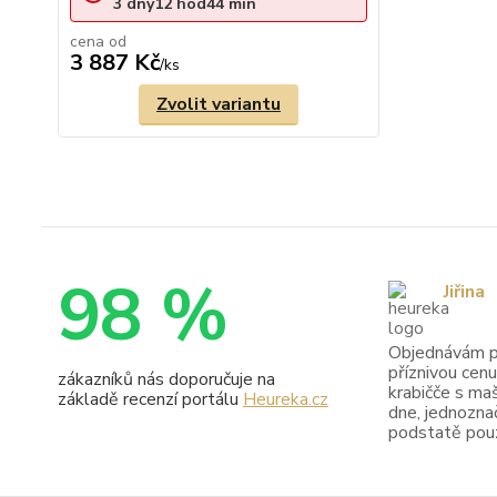
3
dny
12
hod
44
min
cena od
3 887 Kč
/
ks
Zvolit variantu
98 %
Jiřina
Objednávám pr
příznivou cenu
zákazníků nás doporučuje na
krabičče s maš
základě recenzí portálu
Heureka.cz
dne, jednoznač
podstatě pouze