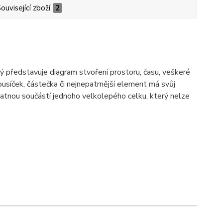
ouvisející zboží
2
rý představuje diagram stvoření prostoru, času, veškeré
kousíček, částečka či nejnepatrnější element má svůj
vatnou součástí jednoho velkolepého celku, který nelze