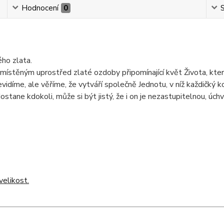
Hodnocení
0
S
ho zlata.
umístěným uprostřed zlaté ozdoby připomínající květ Života, kte
nevidíme, ale věříme, že vytváří společně Jednotu, v níž každičký 
tane kdokoli, může si být jistý, že i on je nezastupitelnou, úch
elikost.