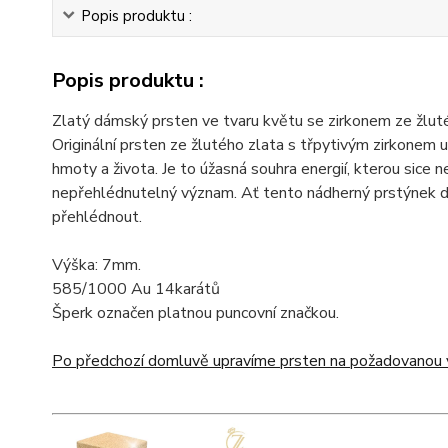
Popis produktu :
Popis produktu :
Zlatý dámský prsten ve tvaru květu se zirkonem ze žluté
Originální prsten ze žlutého zlata s třpytivým zirkonem 
hmoty a života. Je to úžasná souhra energií, kterou sice 
nepřehlédnutelný význam. Ať tento nádherný prstýnek dos
přehlédnout.
Výška: 7mm.
585/1000 Au 14karátů
Šperk označen platnou puncovní značkou.
Po předchozí domluvě upravíme prsten na požadovanou v