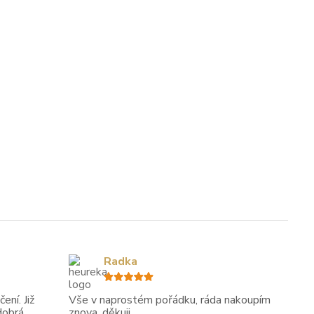
Radka
ení. Již
Vše v naprostém pořádku, ráda nakoupím
dobrá
znova. děkuji