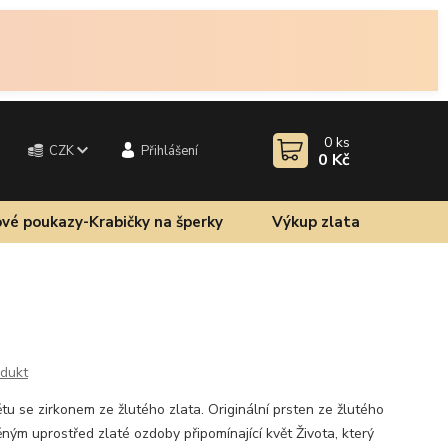
0
ks
CZK
Přihlášení
0 Kč
vé poukazy-Krabičky na šperky
Výkup zlata
odukt
tu se zirkonem ze žlutého zlata. Originální prsten ze žlutého
ěným uprostřed zlaté ozdoby připomínající květ Života, který