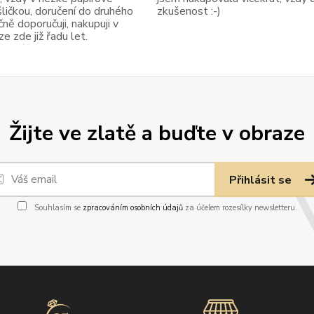
ličkou, doručení do druhého
zkušenost :-)
ně doporučuji, nakupuji v
 zde již řadu let.
Žijte ve zlatě a buďte v obraze
Přihlásit se
Souhlasím se
zpracováním osobních údajů
za účelem rozesílky newsletteru.