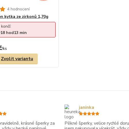
4 hodnocení
en kytka ze zirkonů 1,70g
 končí:
y
18
hod
13
min
č
/
ks
Zvolit variantu
janinka
avidelně, krásné šperky za
Pěkné šperky, velice rychlé doruč
, vždy v hezké papírové
jsem nakupovala vícekrát, vždy 