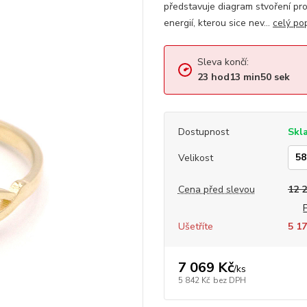
představuje diagram stvoření pro
energií, kterou sice nev...
celý po
Sleva končí:
23
hod
13
min
49
sek
Dostupnost
Skl
Velikost
Cena před slevou
12 
Ušetříte
5 17
7 069 Kč
/
ks
5 842 Kč
bez DPH