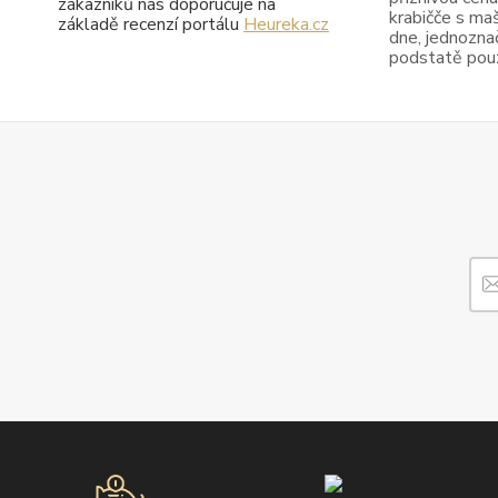
zákazníků nás doporučuje na
krabičče s maš
základě recenzí portálu
Heureka.cz
dne, jednoznač
podstatě pouze