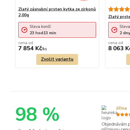
Zlatý zásnubní prsten kytka ze zirkonů
2,00g
Zlatý prst
Sleva končí:
Sleva
23
hod
13
min
2
dn
cena od
cena od
7 854 Kč
8 063 K
/
ks
Zvolit variantu
98 %
Jiřina
Objednávám pr
příznivou cenu