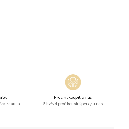
rek
Proč nakoupit u nás
ička zdarma
6 hvězd proč koupit šperky u nás