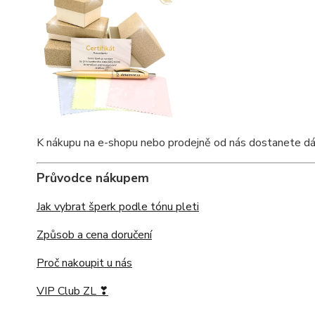
K nákupu na e-shopu nebo prodejně od nás dostanete dárkov
Průvodce nákupem
Jak vybrat šperk podle tónu pleti
Způsob a cena doručení
Proč nakoupit u nás
VIP Club ZL ❣