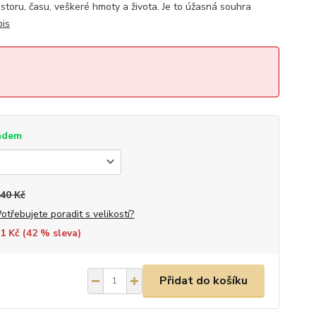
storu, času, veškeré hmoty a života. Je to úžasná souhra
pis
adem
240 Kč
Potřebujete poradit s velikostí?
1 Kč (
42
% sleva)
Přidat do košíku