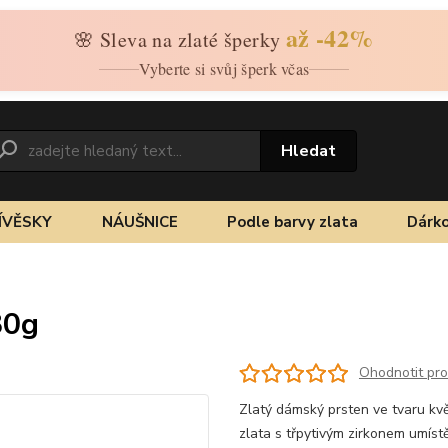
až -42%
🌸 Sleva na zlaté šperky
Vyberte si svůj šperk včas
Hledat
ÍVĚSKY
NÁUŠNICE
Podle barvy zlata
Dárko
80g
Ohodnotit pr
Zlatý dámský prsten ve tvaru kvě
zlata s třpytivým zirkonem umíst