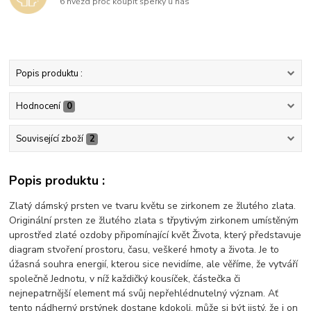
6 hvězd proč koupit šperky u nás
Popis produktu :
Hodnocení
0
Související zboží
2
Popis produktu :
Zlatý dámský prsten ve tvaru květu se zirkonem ze žlutého zlata.
Originální prsten ze žlutého zlata s třpytivým zirkonem umístěným
uprostřed zlaté ozdoby připomínající květ Života, který představuje
diagram stvoření prostoru, času, veškeré hmoty a života. Je to
úžasná souhra energií, kterou sice nevidíme, ale věříme, že vytváří
společně Jednotu, v níž každičký kousíček, částečka či
nejnepatrnější element má svůj nepřehlédnutelný význam. Ať
tento nádherný prstýnek dostane kdokoli, může si být jistý, že i on