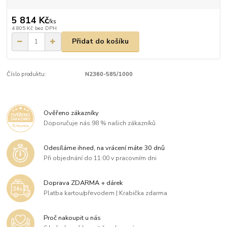
5 814 Kč
/
ks
4 805 Kč
bez DPH
Přidat do košíku
Číslo produktu:
N2360-585/1000
Ověřeno zákazníky
Doporučuje nás 98 % našich zákazníků
Odesíláme ihned, na vrácení máte 30 dnů
Při objednání do 11:00 v pracovním dni
Doprava ZDARMA + dárek
Platba kartou/převodem | Krabička zdarma
Proč nakoupit u nás