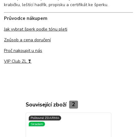
krabičku, leštící hadřík, propisku a certifikát ke šperku.
Průvodce nákupem
Jak vybrat šperk podle tónu pleti
Způsob a cena doručení
Proč nakoupit u nás
VIP Club ZL ❣
Související zboží
2