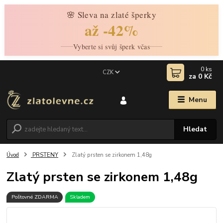
🌸 Sleva na zlaté šperky
až -42%
Vyberte si svůj šperk včas
0
ks
CZK
za
0 Kč
Menu
Hledat
Úvod
PRSTENY
Zlatý prsten se zirkonem 1,48g
Zlatý prsten se zirkonem 1,48g
Poštovné ZDARMA
Skladem