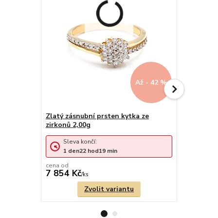
Až - 42 %
Zlatý zásnubní prsten kytka ze
zirkonů 2,00g
Zlatý prst
Sleva končí:
Sleva 
1
den
22
hod
19
min
3
dny
cena od
cena od
7 854 Kč
8 063 Kč
/
ks
Zvolit variantu