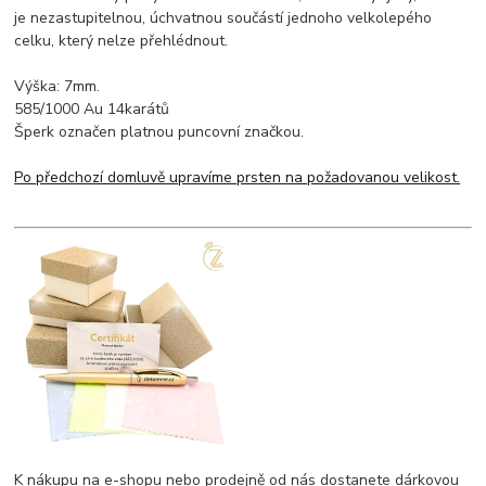
je nezastupitelnou, úchvatnou součástí jednoho velkolepého
celku, který nelze přehlédnout.
Výška: 7mm.
585/1000 Au 14karátů
Šperk označen platnou puncovní značkou.
Po předchozí domluvě upravíme prsten na požadovanou velikost.
K nákupu na e-shopu nebo prodejně od nás dostanete dárkovou