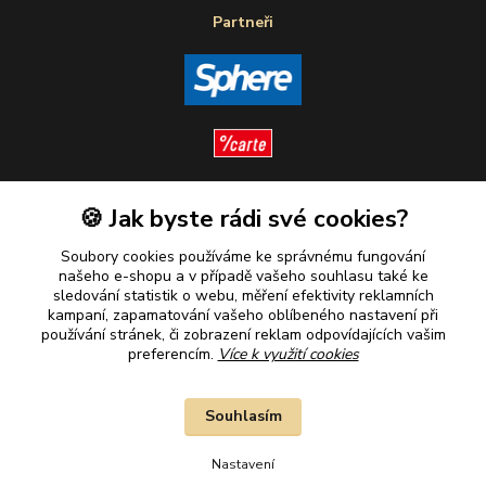
Partneři
🍪 Jak byste rádi své cookies?
Sledujte nás
Soubory cookies používáme ke správnému fungování
našeho e-shopu a v případě vašeho souhlasu také ke
sledování statistik o webu, měření efektivity reklamních
kampaní, zapamatování vašeho oblíbeného nastavení při
Plaťte u nás bezpečně
používání stránek, či zobrazení reklam odpovídajících vašim
preferencím.
Více k využití cookies
Souhlasím
Nastavení