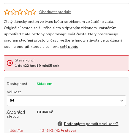
Ohodnotit produkt
Zlatý dámský prsten ve tvaru květu se zirkonem ze žlutého zlata.
Originální prsten ze žlutého zlata s třpytivým zirkonem umístěným
uprostřed zlaté ozdoby připomínající květ Života, který představuje
diagram stvoření prostoru, času, veškeré hmoty a života. Je to úžasná
souhra energií, kterou sice nev...
celý popis
Sleva končí:
1
den
22
hod
19
min
05
sek
Dostupnost
Skladem
Velikost
Cena před
10 060 Kč
slevou
Potřebujete poradit s velikostí?
Ušetříte
4 246 Kč (
42
% sleva)