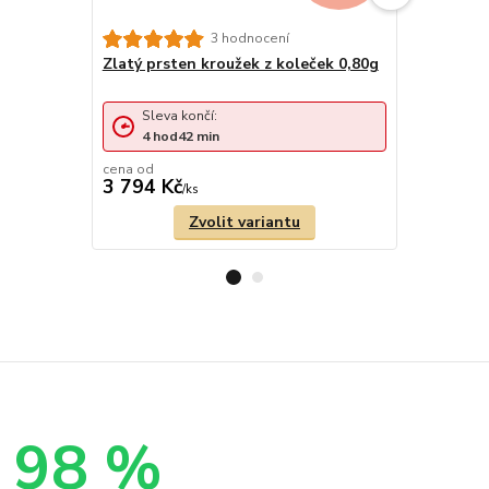
3 hodnocení
Zlatý prsten kroužek z koleček 0,80g
Zlatý prst
0,75g
Sleva končí:
Sleva 
4
hod
42
min
4
hod
cena od
cena od
3 794 Kč
3 562 Kč
/
ks
Zvolit variantu
98 %