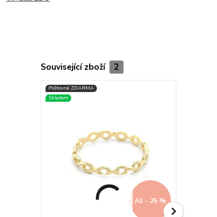
Související zboží
2
Až - 25 %