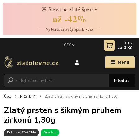
🌸 Sleva na zlaté šperky
až -42%
Vyberte si svůj šperk včas
0
ks
CZK
za
0 Kč
Menu
Hledat
Úvod
PRSTENY
Zlatý prsten s šikmým pruhem zirkonů 1,30g
Zlatý prsten s šikmým pruhem
zirkonů 1,30g
Poštovné ZDARMA
Skladem