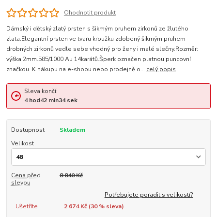
Ohodnotit produkt
Dámský i dětský zlatý prsten s šikmým pruhem zirkonů ze žlutého
zlata.Elegantní prsten ve tvaru kroužku zdobený šikmým pruhem
drobných zirkonů vedle sebe vhodný pro ženy i malé slečny.Rozměr:
výška 2mm.585/1000 Au 14karátů.Šperk označen platnou puncovní
značkou. K nákupu na e-shopu nebo prodejně o...
celý popis
Sleva končí:
4
hod
42
min
33
sek
Dostupnost
Skladem
Velikost
Cena před
8 840 Kč
slevou
Potřebujete poradit s velikostí?
Ušetříte
2 674 Kč (
30
% sleva)