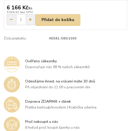
6 166 Kč
/
ks
5 096 Kč
bez DPH
Přidat do košíku
Číslo produktu:
N5581-585/1000
Ověřeno zákazníky
Doporučuje nás 98 % našich zákazníků
Odesíláme ihned, na vrácení máte 30 dnů
Při objednání do 11:00 v pracovním dni
Doprava ZDARMA + dárek
Platba kartou/převodem | Krabička zdarma
Proč nakoupit u nás
6 hvězd proč koupit šperky u nás