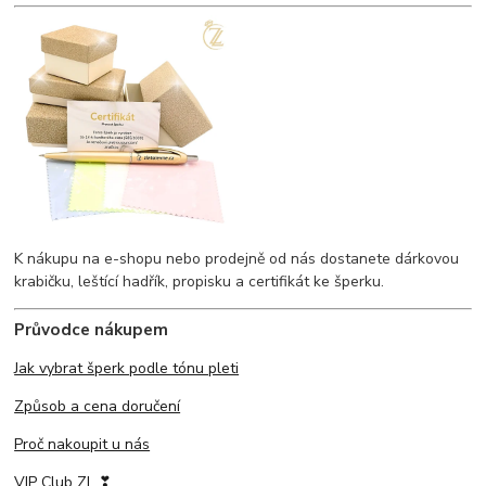
K nákupu na e-shopu nebo prodejně od nás dostanete dárkovou
krabičku, leštící hadřík, propisku a certifikát ke šperku.
Průvodce nákupem
Jak vybrat šperk podle tónu pleti
Způsob a cena doručení
Proč nakoupit u nás
VIP Club ZL ❣