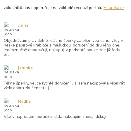
zákazníků nás doporučuje na základě recenzí portálu
Heureka.cz
Jiřina
Objednávám pravidelně, krásné šperky za příznivou cenu, vždy v
hezké papírové krabičče s mašličkou, doručení do druhého dne,
jednoznačně doporučuji, nakupuji v podstatě pouze zde již řadu
let.
janinka
Pěkné šperky, velice rychlé doručení. Již jsem nakupovala vícekrát,
vždy dobrá zkušenost :-)
Radka
Vše v naprostém pořádku, ráda nakoupím znova. děkuji