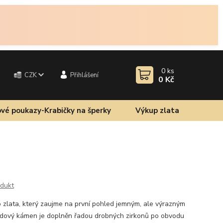
0
ks
CZK
Přihlášení
0 Kč
vé poukazy-Krabičky na šperky
Výkup zlata
odukt
 zlata, který zaujme na první pohled jemným, ale výrazným
edový kámen je doplněn řadou drobných zirkonů po obvodu