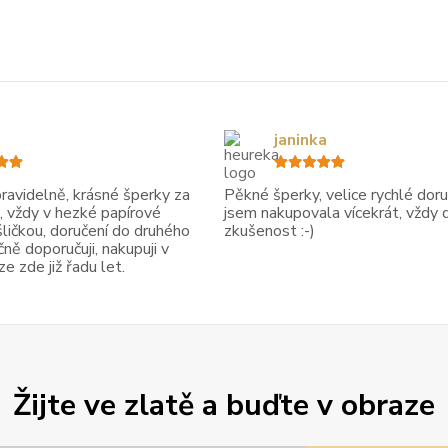
janinka
avidelně, krásné šperky za
Pěkné šperky, velice rychlé doruč
, vždy v hezké papírové
jsem nakupovala vícekrát, vždy 
ličkou, doručení do druhého
zkušenost :-)
ně doporučuji, nakupuji v
 zde již řadu let.
Žijte ve zlatě a buďte v obraze