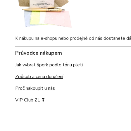
K nákupu na e-shopu nebo prodejně od nás dostanete dárkov
Průvodce nákupem
Jak vybrat šperk podle tónu pleti
Způsob a cena doručení
Proč nakoupit u nás
VIP Club ZL ❣