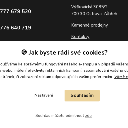
d
Výškovická 3085/2
 777 679 520
700 30 Ostrava-Zábřeh
Kamenné prodejny
 776 640 719
Kontakty
zlatolevne.cz
🍪 Jak byste rádi své cookies?
Partneři
používáme ke správnému fungování našeho e-shopu a v případě vašeho
k o webu, měření efektivity reklamních kampaní, zapamatování vašeho o
í stránek, či zobrazení reklam odpovídajících vašim preferencím.
Více k v
Souhlasím
Nastavení
Souhlas můžete odmítnout
zde
.