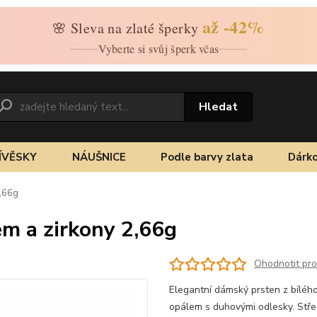
až -42%
🌸 Sleva na zlaté šperky
Vyberte si svůj šperk včas
Hledat
ÍVĚSKY
NÁUŠNICE
Podle barvy zlata
Dárko
2,66g
em a zirkony 2,66g
Ohodnotit pr
Elegantní dámský prsten z bílého
opálem s duhovými odlesky. Stř