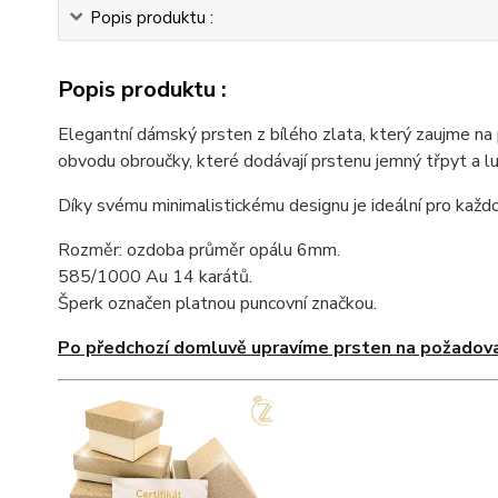
Popis produktu :
Popis produktu :
Elegantní dámský prsten z bílého zlata, který zaujme n
obvodu obroučky, které dodávají prstenu jemný třpyt a lu
Díky svému minimalistickému designu je ideální pro každode
Rozměr: ozdoba průměr opálu 6mm.
585/1000 Au 14 karátů.
Šperk označen platnou puncovní značkou.
Po předchozí domluvě upravíme prsten na požadova