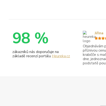
98 %
Jiřina
Objednávám pr
příznivou cenu
zákazníků nás doporučuje na
krabičče s maš
základě recenzí portálu
Heureka.cz
dne, jednoznač
podstatě pouze