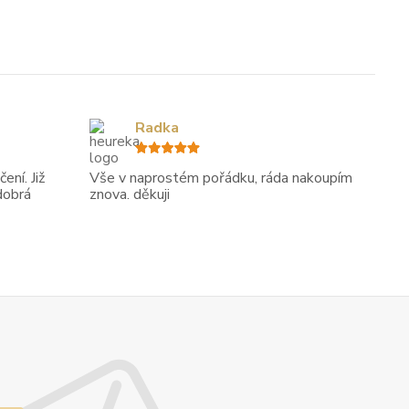
Radka
ení. Již
Vše v naprostém pořádku, ráda nakoupím
dobrá
znova. děkuji