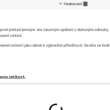
Hodnocení
0
a první pohled jemným, ale výrazným opálem s duhovými odlesky
xusní vzhled.
nní nošení i jako dárek k výjimečné příležitosti. Skvěle se hodí pr
nou velikost.