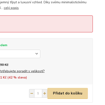
 jemný třpyt a luxusní vzhled. Díky svému minimalistickému
...
celý popis
adem
090 Kč
Potřebujete poradit s velikostí?
1 Kč (
42
% sleva)
Přidat do košíku