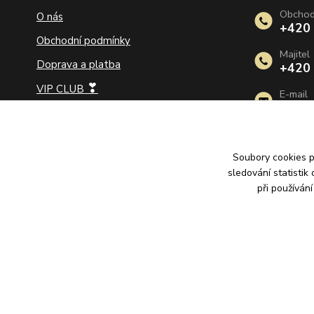
Obcho
O nás
+420
Obchodní podmínky
Majitel
Doprava a platba
+420
❣
VIP CLUB
E-mail
info@
Jak na velikost prstenu
Jak vybrat délku řetízku
Soubory cookies 
Jak vybrat zlaté náušnice
sledování statisti
Jak pečovat o šperky
při používán
Ochrana osobních údajů
Vrácení zboží a reklamace