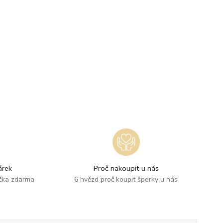
rek
Proč nakoupit u nás
ička zdarma
6 hvězd proč koupit šperky u nás