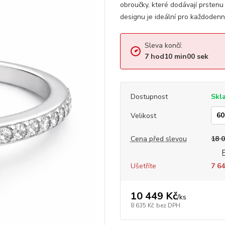
obroučky, které dodávají prstenu
designu je ideální pro každodenní
Sleva končí:
7
hod
09
min
59
sek
Dostupnost
Skl
Velikost
Cena před slevou
18 
Ušetříte
7 64
10 449 Kč
/
ks
8 635 Kč
bez DPH