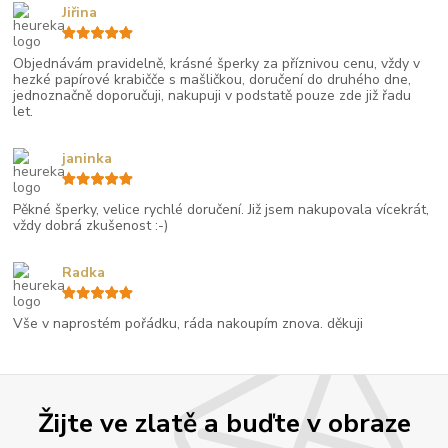
Jiřina
Objednávám pravidelně, krásné šperky za příznivou cenu, vždy v
hezké papírové krabičče s mašličkou, doručení do druhého dne,
jednoznačně doporučuji, nakupuji v podstatě pouze zde již řadu
let.
janinka
Pěkné šperky, velice rychlé doručení. Již jsem nakupovala vícekrát,
vždy dobrá zkušenost :-)
Radka
Vše v naprostém pořádku, ráda nakoupím znova. děkuji
Žijte ve zlatě a buďte v obraze