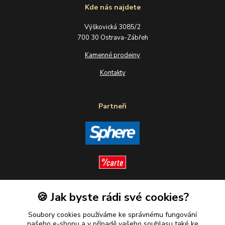
Kde nás najdete
Výškovická 3085/2
700 30 Ostrava-Zábřeh
Kamenné prodejny
Kontakty
Partneři
🍪 Jak byste rádi své cookies?
Sledujte nás
Soubory cookies používáme ke správnému fungování
našeho e-shopu a v případě vašeho souhlasu také ke