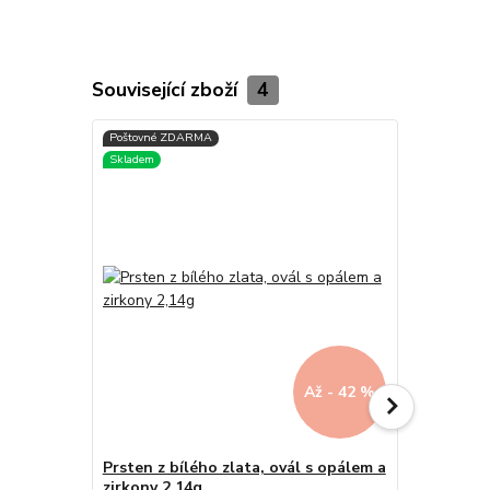
Související zboží
4
Až - 42 %
Prsten z bílého zlata, ovál s opálem a
Zlaté náuš
zirkony 2,14g
2,40g