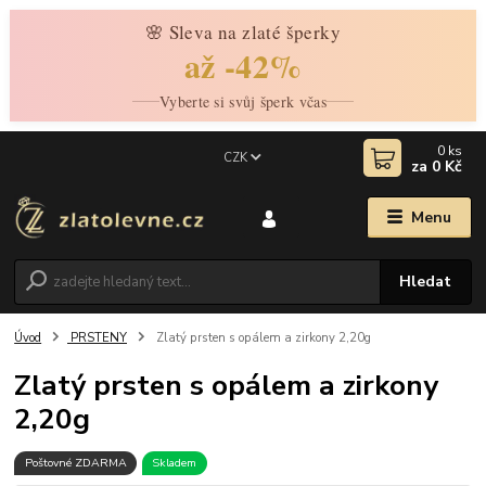
🌸 Sleva na zlaté šperky
až -42%
Vyberte si svůj šperk včas
0
ks
CZK
za
0 Kč
Menu
Hledat
Úvod
PRSTENY
Zlatý prsten s opálem a zirkony 2,20g
Zlatý prsten s opálem a zirkony
2,20g
Poštovné ZDARMA
Skladem