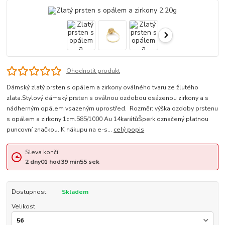
Ohodnotit produkt
Dámský zlatý prsten s opálem a zirkony oválného tvaru ze žlutého
zlata.Stylový dámský prsten s oválnou ozdobou osázenou zirkony a s
nádherným opálem vsazeným uprostřed. Rozměr: výška ozdoby prstenu
s opálem a zirkony 1cm.585/1000 Au 14karátůŠperk označený platnou
puncovní značkou. K nákupu na e-s...
celý popis
Sleva končí:
2
dny
01
hod
39
min
54
sek
Dostupnost
Skladem
Velikost