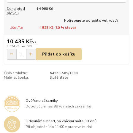
Cena před
14 960 Kč
slevou
Potřebujete poradit s velikostí?
Ušetříte
4 525 Kč (
30
% sleva)
10 435 Kč
/
ks
8 624 Kč
bez DPH
Přidat do košíku
Číslo produktu:
N4960-585/1000
Materiál šperku:
žluté zlato
Ověřeno zákazníky
Doporučuje nás 98 % našich zákazníků
Odesíláme ihned, na vrácení máte 30 dnů
Při objednání do 11:00 v pracovním dni