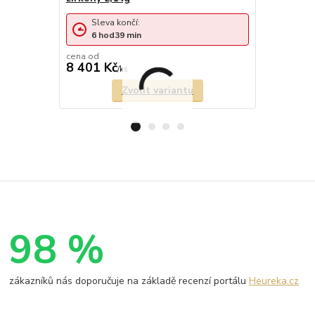
Sleva končí:
Sleva 
6
hod
39
min
2
dny
cena od
8 401 Kč
11 383 
/
ks
Zvolit variantu
98 %
zákazníků nás doporučuje na základě recenzí portálu
Heureka.cz