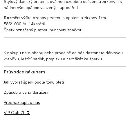
Stylový dámský prsten s oválnou ozdobou osázenou zirkony a s
nádherným opálem vsazeným uprostřed.
Rozměr:
výška ozdoby prstenu s opálem a zirkony 1cm.
585/1000 Au 14karátů
Šperk označený platnou puncovní značkou.
K nákupu na e-shopu nebo prodejně od nás dostanete dárkovou
krabičku, leštící hadřík, propisku a certifikát ke šperku.
Průvodce nákupem
Jak vybrat šperk podle tónu pleti
Způsob a cena doručení
Proč nakoupit u nás
VIP Club ZL ❣