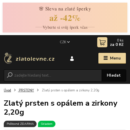
🌸 Sleva na zlaté šperky
až -42%
Vyberte si svůj šperk včas
0
ks
CZK
za
0 Kč
Menu
Hledat
Úvod
PRSTENY
Zlatý prsten s opálem a zirkony 2,20g
Zlatý prsten s opálem a zirkony
2,20g
Poštovné ZDARMA
Skladem