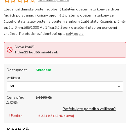
Elegantní dámský prsten zdobený kulatým opálem a zirkony ve dvou
řadách po stranách.Krásný ojedinělý prsten s opálem a zirkony ze
žlutého zlata. Zlatý prsten s opálem a zirkony žluté zlato.Rozměr: průměr
opálu 6mm.585/1000 Au 14karátů.Šperk označený platnou puncovní
značkou. Po předchozí domluvě up...
celý popis
Sleva končí:
1
den
21
hod
55
min
44
sek
Dostupnost
Skladem
Velikost
Cena před
14 960 Kč
slevou
Potřebujete poradit s velikostí?
Ušetříte
6 321 Kč (
42
% sleva)
8 639 Kč