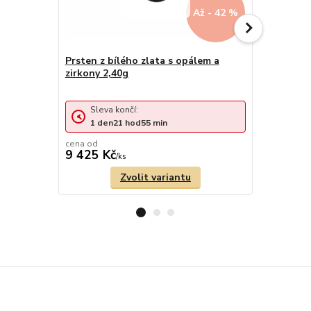
Až - 42 %
Prsten z bílého zlata s opálem a
zirkony 2,40g
Prsten z b
pruhy zirk
Sleva končí:
Sleva 
1
den
21
hod
55
min
1
den
cena od
cena od
9 425 Kč
8 447 Kč
/
ks
Zvolit variantu