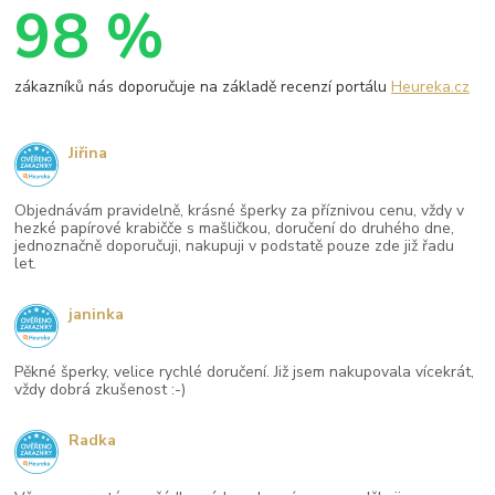
98 %
zákazníků nás doporučuje na základě recenzí portálu
Heureka.cz
Jiřina
Objednávám pravidelně, krásné šperky za příznivou cenu, vždy v
hezké papírové krabičče s mašličkou, doručení do druhého dne,
jednoznačně doporučuji, nakupuji v podstatě pouze zde již řadu
let.
janinka
Pěkné šperky, velice rychlé doručení. Již jsem nakupovala vícekrát,
vždy dobrá zkušenost :-)
Radka