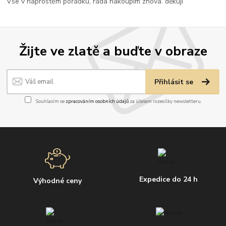
Vše v naprostém pořádku, ráda nakoupím znova. děkuji
Žijte ve zlatě a buďte v obraze
Přihlásit se
Souhlasím se
zpracováním osobních údajů
za účelem rozesílky newsletteru.
Expedice do 24 h
Výhodné ceny