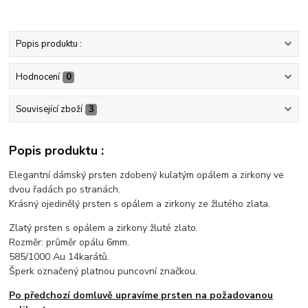
Popis produktu :
Hodnocení
0
Související zboží
3
Popis produktu :
Elegantní dámský prsten zdobený kulatým opálem a zirkony ve
dvou řadách po stranách.
Krásný ojedinělý prsten s opálem a zirkony ze žlutého zlata.
Zlatý prsten s opálem a zirkony žluté zlato.
Rozměr: průměr opálu 6mm.
585/1000 Au 14karátů.
Šperk označený platnou puncovní značkou.
Po předchozí domluvě upravíme prsten na požadovanou