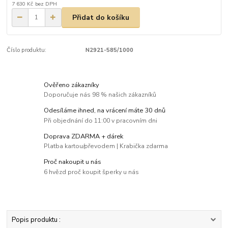
7 630 Kč
bez DPH
Přidat do košíku
Číslo produktu:
N2921-585/1000
Ověřeno zákazníky
Doporučuje nás 98 % našich zákazníků
Odesíláme ihned, na vrácení máte 30 dnů
Při objednání do 11:00 v pracovním dni
Doprava ZDARMA + dárek
Platba kartou/převodem | Krabička zdarma
Proč nakoupit u nás
6 hvězd proč koupit šperky u nás
Popis produktu :