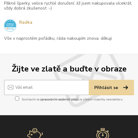
Pěkné šperky, velice rychlé doručení. Již jsem nakupovala vícekrát,
vždy dobrá zkušenost :-)
Radka
Vše v naprostém pořádku, ráda nakoupím znova. děkuji
Žijte ve zlatě a buďte v obraze
Přihlásit se
Souhlasím se
zpracováním osobních údajů
za účelem rozesílky newsletteru.