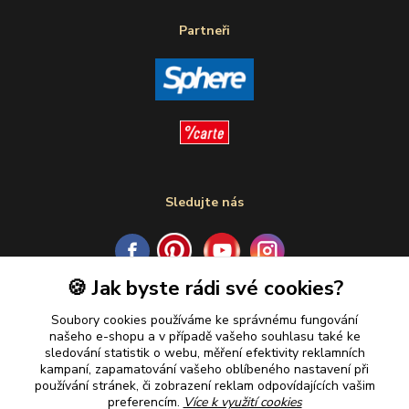
Partneři
Sledujte nás
🍪 Jak byste rádi své cookies?
Plaťte u nás bezpečně
Soubory cookies používáme ke správnému fungování
našeho e-shopu a v případě vašeho souhlasu také ke
sledování statistik o webu, měření efektivity reklamních
kampaní, zapamatování vašeho oblíbeného nastavení při
používání stránek, či zobrazení reklam odpovídajících vašim
preferencím.
Více k využití cookies