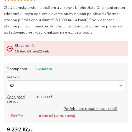
Zlatý dámský prsten s opálem a zirkony z bílého zlata.Originální prsten
zdobený kulatým opálem a dvěma pruhy zirkonů po obvodu.Rozměr:
ozdoba průměr opálu 6mm.585/1000 Au 14 karátů.Šperk označen
platnou puncovní značkou. Po předchozí domluvě upravíme prsten na
požadovanou velikost. K nákupu na e-s...
celý popis
Sleva končí:
15
hod
24
min
21
sek
Dostupnost
Skladem
Velikost
Cena před
15 980 Kč
slevou
Potřebujete poradit s velikostí?
Ušetříte
6 748 Kč (
42
% sleva)
9 232 Kč
/
ks