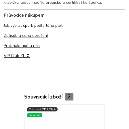
krabičku, leštící hadřík, propisku a certifikát ke šperku.
Průvodce nákupem
Jak vybrat šperk podle tónu pleti
Způsob a cena doručení
Proč nakoupit u nás
VIP Club ZL ❣
Související zboží
2