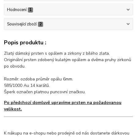
Hodnocení
1
Související zboží
2
Popis produktu :
Zlatý dámský prsten s opálem a zirkony z bílého zlata.
Originální prsten zdobený kulatým opálem a dvěma pruhy zirkonů
po obvodu.
Rozměr: ozdoba průměr opálu 6mm.
585/1000 Au 14 karátů.
Šperk označen platnou puncovní značkou.
Po předchozí domluvě upravíme prsten na požadovanou
velikost.
K nákupu na e-shopu nebo prodejně od nás dostanete dárkovou