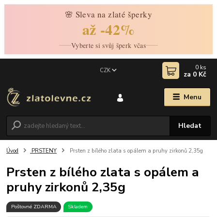
🌸 Sleva na zlaté šperky
až -42%
Vyberte si svůj šperk včas
0
ks
CZK
za
0 Kč
Menu
Hledat
Úvod
PRSTENY
Prsten z bílého zlata s opálem a pruhy zirkonů 2,35g
Prsten z bílého zlata s opálem a
pruhy zirkonů 2,35g
Poštovné ZDARMA
Skladem