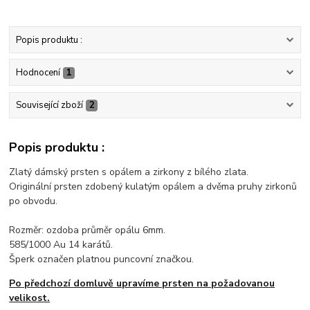
Popis produktu :
Hodnocení
1
Související zboží
2
Popis produktu :
Zlatý dámský prsten s opálem a zirkony z bílého zlata.
Originální prsten zdobený kulatým opálem a dvěma pruhy zirkonů
po obvodu.
Rozměr: ozdoba průměr opálu 6mm.
585/1000 Au 14 karátů.
Šperk označen platnou puncovní značkou.
Po předchozí domluvě upravíme prsten na požadovanou
velikost.