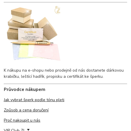
K nákupu na e-shopu nebo prodejně od nás dostanete dárkovou
krabičku, leštící hadřík, propisku a certifikát ke šperku.
Průvodce nákupem
Jak vybrat šperk podle tónu pleti
Způsob a cena doručení
Proč nakoupit u nás
VIP Club ZL ❣