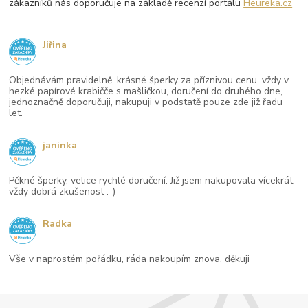
zákazníků nás doporučuje na základě recenzí portálu
Heureka.cz
Jiřina
Objednávám pravidelně, krásné šperky za příznivou cenu, vždy v
hezké papírové krabičče s mašličkou, doručení do druhého dne,
jednoznačně doporučuji, nakupuji v podstatě pouze zde již řadu
let.
janinka
Pěkné šperky, velice rychlé doručení. Již jsem nakupovala vícekrát,
vždy dobrá zkušenost :-)
Radka
Vše v naprostém pořádku, ráda nakoupím znova. děkuji