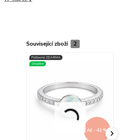
Související zboží
2
Až - 42 %