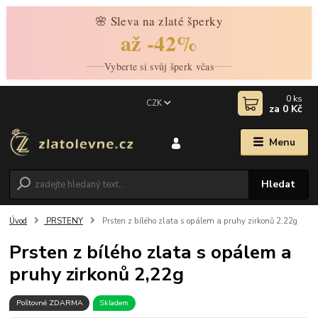
🌸 Sleva na zlaté šperky
až -42%
Vyberte si svůj šperk včas
0
ks
CZK
za
0 Kč
Menu
Hledat
Úvod
PRSTENY
Prsten z bílého zlata s opálem a pruhy zirkonů 2,22g
Prsten z bílého zlata s opálem a
pruhy zirkonů 2,22g
Poštovné ZDARMA
Skladem