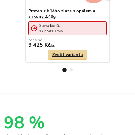
Prsten z bílého zlata s opálem a
Zlatý prst
zirkony 2,40g
Sleva končí:
Sleva 
17
hod
10
min
17
ho
cena od
cena od
9 425 Kč
8 247 Kč
/
ks
Zvolit variantu
98 %