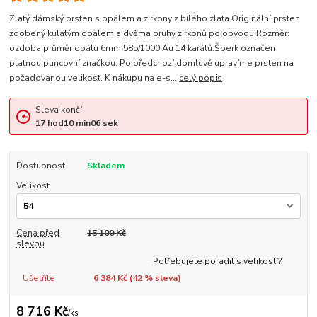
Zlatý dámský prsten s opálem a zirkony z bílého zlata.Originální prsten
zdobený kulatým opálem a dvěma pruhy zirkonů po obvodu.Rozměr:
ozdoba průměr opálu 6mm.585/1000 Au 14 karátů.Šperk označen
platnou puncovní značkou. Po předchozí domluvě upravíme prsten na
požadovanou velikost. K nákupu na e-s...
celý popis
Sleva končí:
17
hod
10
min
05
sek
Dostupnost
Skladem
Velikost
Cena před
15 100 Kč
slevou
Potřebujete poradit s velikostí?
Ušetříte
6 384 Kč (
42
% sleva)
8 716 Kč
/
ks