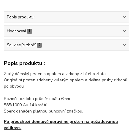
Popis produktu :
Hodnocení
1
Související zboží
2
Popis produktu :
Zlatý dámský prsten s opálem a zirkony z bílého zlata.
Originální prsten zdobený kulatým opálem a dvěma pruhy zirkonů
po obvodu.
Rozměr: ozdoba průměr opálu 6mm.
585/1000 Au 14 karátů.
Šperk označen platnou puncovní značkou.
Po předchozí domluvě upravíme prsten na požadovanou
velikost.