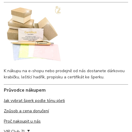
K nákupu na e-shopu nebo prodejně od nás dostanete dárkovou
krabičku, leštící hadřík, propisku a certifikát ke šperku.
Průvodce nákupem
Jak vybrat šperk podle tónu pleti
Způsob a cena doručení
Proč nakoupit u nás
VIP Club ZL ❣