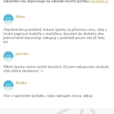
zákazníků nás doporučuje na základě recenzí portálu
Heureka.cz
Jiřina
Objednávám pravidelně, krásné šperky za příznivou cenu, vždy v
hezké papírové krabičče s mašličkou, doručení do druhého dne,
jednoznačně doporučuji, nakupuji v podstatě pouze zde již řadu
let.
janinka
Pěkné šperky, velice rychlé doručení. Již jsem nakupovala vícekrát,
vždy dobrá zkušenost :-)
Radka
Vše v naprostém pořádku, ráda nakoupím znova. děkuji