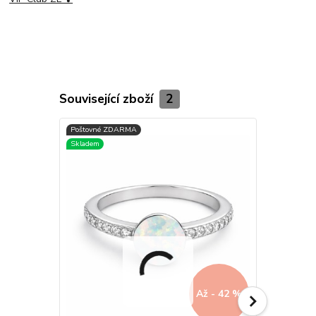
Související zboží
2
Až - 42 %