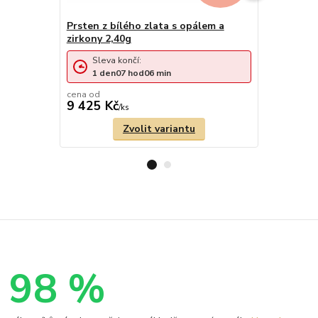
Prsten z bílého zlata s opálem a
Zlatý prst
zirkony 2,40g
Sleva končí:
Sleva 
1
den
07
hod
06
min
1
den
cena od
cena od
9 425 Kč
8 247 Kč
/
ks
Zvolit variantu
98 %