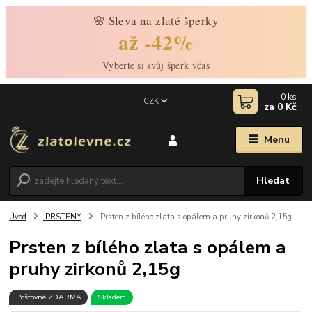
🌸 Sleva na zlaté šperky
až -42%
Vyberte si svůj šperk včas
0
ks
CZK
za
0 Kč
Menu
Hledat
Úvod
PRSTENY
Prsten z bílého zlata s opálem a pruhy zirkonů 2,15g
Prsten z bílého zlata s opálem a
pruhy zirkonů 2,15g
Poštovné ZDARMA
Skladem