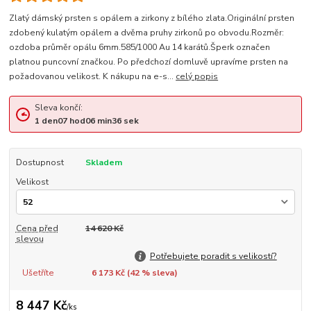
Zlatý dámský prsten s opálem a zirkony z bílého zlata.Originální prsten
zdobený kulatým opálem a dvěma pruhy zirkonů po obvodu.Rozměr:
ozdoba průměr opálu 6mm.585/1000 Au 14 karátů.Šperk označen
platnou puncovní značkou. Po předchozí domluvě upravíme prsten na
požadovanou velikost. K nákupu na e-s...
celý popis
Sleva končí:
1
den
07
hod
06
min
35
sek
Dostupnost
Skladem
Velikost
Cena před
14 620 Kč
slevou
Potřebujete poradit s velikostí?
Ušetříte
6 173 Kč (
42
% sleva)
8 447 Kč
/
ks