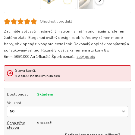
Ohodnotit produkt
Zaujměte svět svým jedinečným stylem s naším originálním prstenem
žlutého zlata. Elegantní oválný design zdobí středový kámen modré
barvy, obklopený zirkony pro extra lesk. Dokonalý doplněk pro výrazný a
sofistikovaný vzhled. Rozměry: ovál s kamenem a zirkony 8 x
6mm.585/1000 Au 14karátů.Šperk označ...
celý popis
Sleva končí:
1
den
23
hod
58
min
05
sek
Dostupnost
Skladem
Velikost
Cena před
9 180 Kč
slevou
Potřebujete poradit s velikostí?