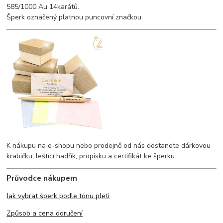
585/1000 Au 14karátů.
Šperk označený platnou puncovní značkou.
K nákupu na e-shopu nebo prodejně od nás dostanete dárkovou
krabičku, leštící hadřík, propisku a certifikát ke šperku.
Průvodce nákupem
Jak vybrat šperk podle tónu pleti
Způsob a cena doručení