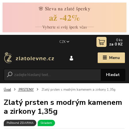
🌸 Sleva na zlaté šperky
až -42%
Vyberte si svůj šperk včas
0
ks
CZK
za
0 Kč
Menu
Hledat
Úvod
PRSTENY
Zlatý prsten s modrým kamenem a zirkony 1,35g
Zlatý prsten s modrým kamenem
a zirkony 1,35g
Poštovné ZDARMA
Skladem