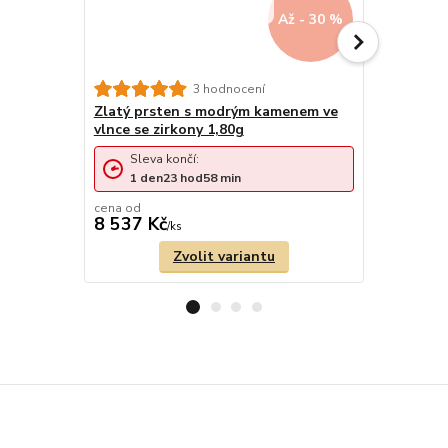
Až - 30 %
3 hodnocení
Zlatý prsten s modrým kamenem ve
Zlatý prs
vlnce se zirkony 1,80g
zirkony 3,
Sleva končí:
Sleva 
1
den
23
hod
58
min
1
den
cena od
cena od
8 537 Kč
14 471 
/
ks
Zvolit variantu