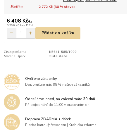
Ušetříte
2 772 Kč (
30
% sleva)
6 408 Kč
/
ks
5 296 Kč
bez DPH
Přidat do košíku
Číslo produktu:
N5641-585/1000
Materiál šperku:
žluté zlato
Ověřeno zákazníky
Doporučuje nás 98 % našich zákazníků
Odesíláme ihned, na vrácení máte 30 dnů
Při objednání do 11:00 v pracovním dni
Doprava ZDARMA + dárek
Platba kartou/převodem | Krabička zdarma