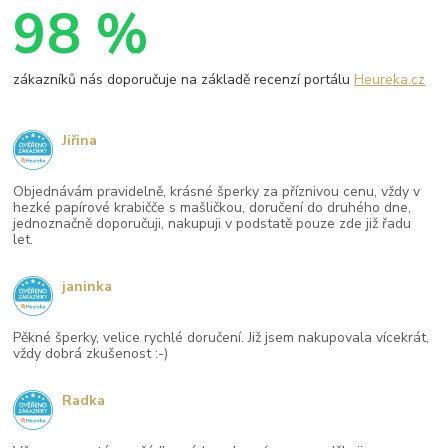
98 %
zákazníků nás doporučuje na základě recenzí portálu
Heureka.cz
Jiřina
Objednávám pravidelně, krásné šperky za příznivou cenu, vždy v
hezké papírové krabičče s mašličkou, doručení do druhého dne,
jednoznačně doporučuji, nakupuji v podstatě pouze zde již řadu
let.
janinka
Pěkné šperky, velice rychlé doručení. Již jsem nakupovala vícekrát,
vždy dobrá zkušenost :-)
Radka