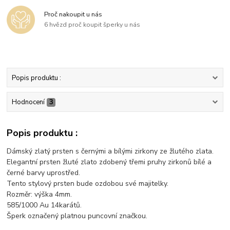
Proč nakoupit u nás
6 hvězd proč koupit šperky u nás
Popis produktu :
Hodnocení
3
Popis produktu :
Dámský zlatý prsten s černými a bílými zirkony ze žlutého zlata.
Elegantní prsten žluté zlato zdobený třemi pruhy zirkonů bílé a
černé barvy uprostřed.
Tento stylový prsten bude ozdobou své majitelky.
Rozměr: výška 4mm.
585/1000 Au 14karátů.
Šperk označený platnou puncovní značkou.