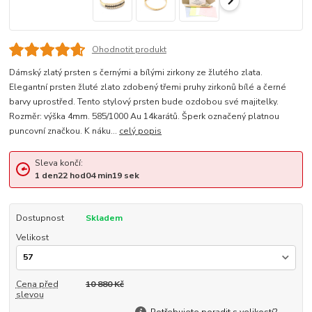
Ohodnotit produkt
Dámský zlatý prsten s černými a bílými zirkony ze žlutého zlata.
Elegantní prsten žluté zlato zdobený třemi pruhy zirkonů bílé a černé
barvy uprostřed. Tento stylový prsten bude ozdobou své majitelky.
Rozměr: výška 4mm. 585/1000 Au 14karátů. Šperk označený platnou
puncovní značkou. K náku...
celý popis
Sleva končí:
1
den
22
hod
04
min
18
sek
Dostupnost
Skladem
Velikost
Cena před
10 880 Kč
slevou
Potřebujete poradit s velikostí?