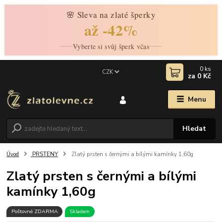
🌸 Sleva na zlaté šperky
až -42%
Vyberte si svůj šperk včas
0
ks
CZK
za
0 Kč
Menu
Hledat
Úvod
PRSTENY
Zlatý prsten s černými a bílými kamínky 1,60g
Zlatý prsten s černými a bílými
kamínky 1,60g
Poštovné ZDARMA
Skladem