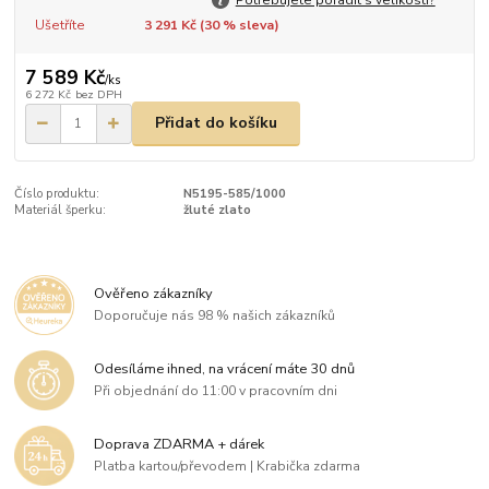
Ušetříte
3 291 Kč (
30
% sleva)
7 589 Kč
/
ks
6 272 Kč
bez DPH
Přidat do košíku
Číslo produktu:
N5195-585/1000
Materiál šperku:
žluté zlato
Ověřeno zákazníky
Doporučuje nás 98 % našich zákazníků
Odesíláme ihned, na vrácení máte 30 dnů
Při objednání do 11:00 v pracovním dni
Doprava ZDARMA + dárek
Platba kartou/převodem | Krabička zdarma