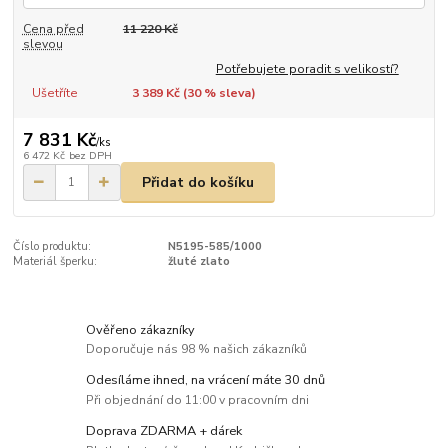
Cena před
11 220 Kč
slevou
Potřebujete poradit s velikostí?
Ušetříte
3 389 Kč (
30
% sleva)
7 831 Kč
/
ks
6 472 Kč
bez DPH
Přidat do košíku
Číslo produktu:
N5195-585/1000
Materiál šperku:
žluté zlato
Ověřeno zákazníky
Doporučuje nás 98 % našich zákazníků
Odesíláme ihned, na vrácení máte 30 dnů
Při objednání do 11:00 v pracovním dni
Doprava ZDARMA + dárek