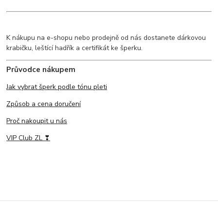
K nákupu na e-shopu nebo prodejně od nás dostanete dárkovou
krabičku, leštící hadřík a certifikát ke šperku.
Průvodce nákupem
Jak vybrat šperk podle tónu pleti
Způsob a cena doručení
Proč nakoupit u nás
VIP Club ZL ❣