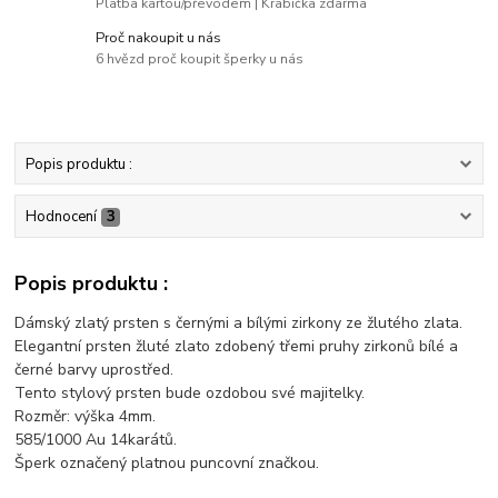
Platba kartou/převodem | Krabička zdarma
Proč nakoupit u nás
6 hvězd proč koupit šperky u nás
Popis produktu :
Hodnocení
3
Popis produktu :
Dámský zlatý prsten s černými a bílými zirkony ze žlutého zlata.
Elegantní prsten žluté zlato zdobený třemi pruhy zirkonů bílé a
černé barvy uprostřed.
Tento stylový prsten bude ozdobou své majitelky.
Rozměr: výška 4mm.
585/1000 Au 14karátů.
Šperk označený platnou puncovní značkou.