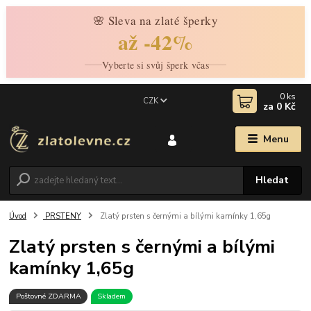
🌸 Sleva na zlaté šperky
až -42%
Vyberte si svůj šperk včas
0
ks
CZK
za
0 Kč
Menu
Hledat
Úvod
PRSTENY
Zlatý prsten s černými a bílými kamínky 1,65g
Zlatý prsten s černými a bílými
kamínky 1,65g
Poštovné ZDARMA
Skladem