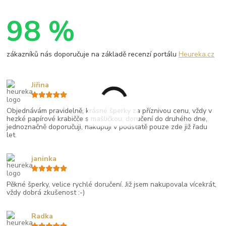
98 %
zákazníků nás doporučuje na základě recenzí portálu
Heureka.cz
Jiřina
Objednávám pravidelně, krásné šperky za příznivou cenu, vždy v
hezké papírové krabičče s mašličkou, doručení do druhého dne,
jednoznačně doporučuji, nakupuji v podstatě pouze zde již řadu
let.
janinka
Pěkné šperky, velice rychlé doručení. Již jsem nakupovala vícekrát,
vždy dobrá zkušenost :-)
Radka