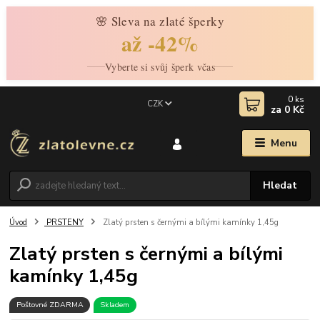
🌸 Sleva na zlaté šperky
až -42%
Vyberte si svůj šperk včas
0
ks
CZK
za
0 Kč
Menu
Hledat
Úvod
PRSTENY
Zlatý prsten s černými a bílými kamínky 1,45g
Zlatý prsten s černými a bílými
kamínky 1,45g
Poštovné ZDARMA
Skladem