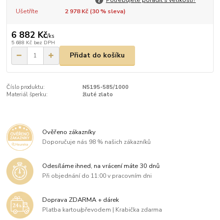
Ušetříte
2 978 Kč (
30
% sleva)
6 882 Kč
/
ks
5 688 Kč
bez DPH
Přidat do košíku
Číslo produktu:
N5195-585/1000
Materiál šperku:
žluté zlato
Ověřeno zákazníky
Doporučuje nás 98 % našich zákazníků
Odesíláme ihned, na vrácení máte 30 dnů
Při objednání do 11:00 v pracovním dni
Doprava ZDARMA + dárek
Platba kartou/převodem | Krabička zdarma