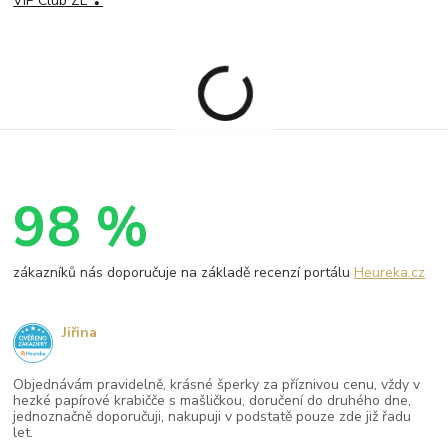
VIP Club ZL ❣
98 %
zákazníků nás doporučuje na základě recenzí portálu
Heureka.cz
Jiřina
Objednávám pravidelně, krásné šperky za příznivou cenu, vždy v
hezké papírové krabičče s mašličkou, doručení do druhého dne,
jednoznačně doporučuji, nakupuji v podstatě pouze zde již řadu
let.