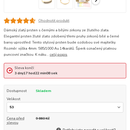
Ohodnotit produkt
Dámský zlatý prsten s černými a bílými zirkony ze žlutého zlata.
Elegantní prsten žluté zlato zdobený třemi pruhy zirkonů bílé a černé
barvy uprostřed. Tento stylový prsten bude ozdobou své majitelky.
Rozměr: výška 4mm. 585/1000 Au 14karátů. Šperk označený platnou
puncovní značkou. K náku...
celý popis
Sleva končí:
3
dny
17
hod
22
min
08
sek
Dostupnost
Skladem
Velikost
Cena před
9 860 Kč
slevou
Potřebujete poradit s velikostí?