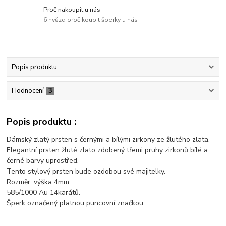
Proč nakoupit u nás
6 hvězd proč koupit šperky u nás
Popis produktu :
Hodnocení
3
Popis produktu :
Dámský zlatý prsten s černými a bílými zirkony ze žlutého zlata.
Elegantní prsten žluté zlato zdobený třemi pruhy zirkonů bílé a
černé barvy uprostřed.
Tento stylový prsten bude ozdobou své majitelky.
Rozměr: výška 4mm.
585/1000 Au 14karátů.
Šperk označený platnou puncovní značkou.