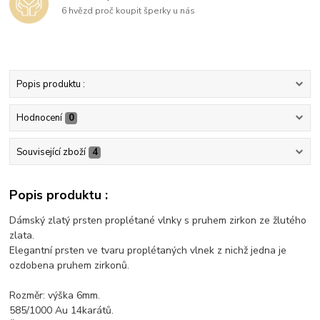
6 hvězd proč koupit šperky u nás
Popis produktu :
Hodnocení
0
Související zboží
4
Popis produktu :
Dámský zlatý prsten proplétané vlnky s pruhem zirkon ze žlutého
zlata.
Elegantní prsten ve tvaru proplétaných vlnek z nichž jedna je
ozdobena pruhem zirkonů.
Rozměr: výška 6mm.
585/1000 Au 14karátů.