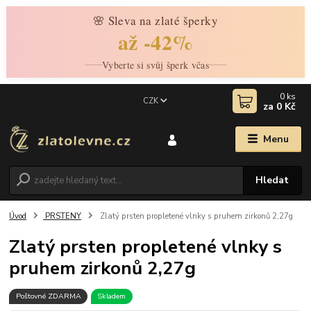
🌸 Sleva na zlaté šperky
až -42%
Vyberte si svůj šperk včas
0
ks
CZK
za
0 Kč
Menu
Hledat
Úvod
PRSTENY
Zlatý prsten propletené vlnky s pruhem zirkonů 2,27g
Zlatý prsten propletené vlnky s
pruhem zirkonů 2,27g
Poštovné ZDARMA
Skladem