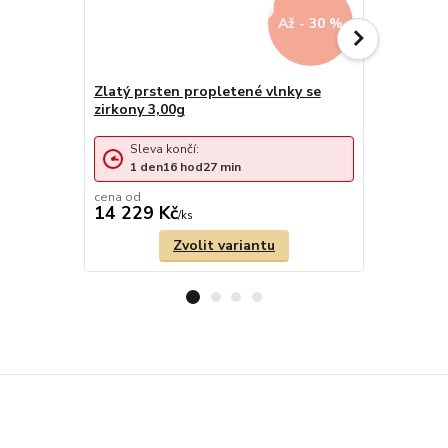
Až - 30 %
Zlatý prsten propletené vlnky se
Zlatý prst
zirkony 3,00g
Sleva končí:
1
den
16
hod
27
min
cena od
cena od
14 229 Kč
7 400 Kč
/
ks
Zvolit variantu