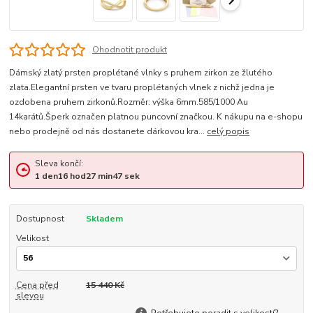
Ohodnotit produkt
Dámský zlatý prsten proplétané vlnky s pruhem zirkon ze žlutého
zlata.Elegantní prsten ve tvaru proplétaných vlnek z nichž jedna je
ozdobena pruhem zirkonů.Rozměr: výška 6mm.585/1000 Au
14karátů.Šperk označen platnou puncovní značkou. K nákupu na e-shopu
nebo prodejně od nás dostanete dárkovou kra...
celý popis
Sleva končí:
1
den
16
hod
27
min
46
sek
Dostupnost
Skladem
Velikost
Cena před
15 440 Kč
slevou
Potřebujete poradit s velikostí?