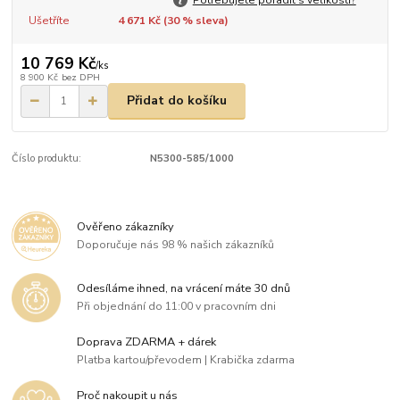
Ušetříte
4 671 Kč (
30
% sleva)
10 769 Kč
/
ks
8 900 Kč
bez DPH
Přidat do košíku
Číslo produktu:
N5300-585/1000
Ověřeno zákazníky
Doporučuje nás 98 % našich zákazníků
Odesíláme ihned, na vrácení máte 30 dnů
Při objednání do 11:00 v pracovním dni
Doprava ZDARMA + dárek
Platba kartou/převodem | Krabička zdarma
Proč nakoupit u nás