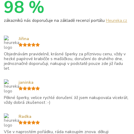
98 %
zákazníků nás doporučuje na základě recenzí portálu
Heureka.cz
Jiřina
Objednávám pravidelně, krásné šperky za příznivou cenu, vždy v
hezké papírové krabičče s mašličkou, doručení do druhého dne,
jednoznačně doporučuji, nakupuji v podstatě pouze zde již řadu
let.
janinka
Pěkné šperky, velice rychlé doručení. Již jsem nakupovala vícekrát,
vždy dobrá zkušenost :-)
Radka
Vše v naprostém pořádku, ráda nakoupím znova. děkuji