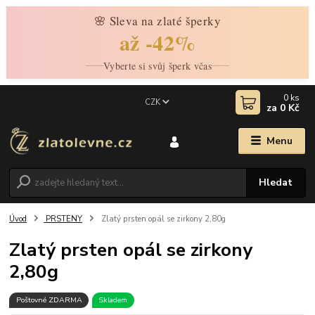
🌸 Sleva na zlaté šperky
až -42%
Vyberte si svůj šperk včas
0
ks
CZK
za
0 Kč
Menu
Hledat
Úvod
PRSTENY
Zlatý prsten opál se zirkony 2,80g
Zlatý prsten opál se zirkony
2,80g
Poštovné ZDARMA
Skladem