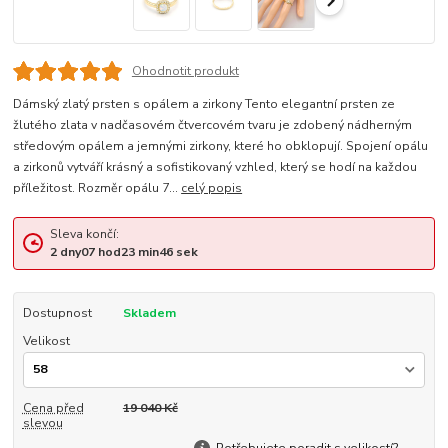
Ohodnotit produkt
Dámský zlatý prsten s opálem a zirkony Tento elegantní prsten ze
žlutého zlata v nadčasovém čtvercovém tvaru je zdobený nádherným
středovým opálem a jemnými zirkony, které ho obklopují. Spojení opálu
a zirkonů vytváří krásný a sofistikovaný vzhled, který se hodí na každou
příležitost. Rozměr opálu 7...
celý popis
Sleva končí:
2
dny
07
hod
23
min
45
sek
Dostupnost
Skladem
Velikost
Cena před
19 040 Kč
slevou
Potřebujete poradit s velikostí?