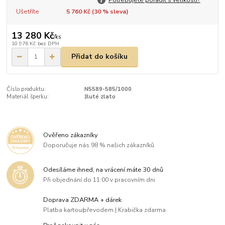
Ušetříte
5 760 Kč (
30
% sleva)
13 280 Kč
/
ks
10 976 Kč
bez DPH
Přidat do košíku
Číslo produktu:
N5589-585/1000
Materiál šperku:
žluté zlato
Ověřeno zákazníky
Doporučuje nás 98 % našich zákazníků
Odesíláme ihned, na vrácení máte 30 dnů
Při objednání do 11:00 v pracovním dni
Doprava ZDARMA + dárek
Platba kartou/převodem | Krabička zdarma