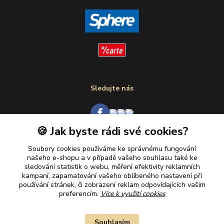
Sledujte nás
🍪 Jak byste rádi své cookies?
Plaťte u nás bezpečně
Soubory cookies používáme ke správnému fungování
našeho e-shopu a v případě vašeho souhlasu také ke
sledování statistik o webu, měření efektivity reklamních
kampaní, zapamatování vašeho oblíbeného nastavení při
používání stránek, či zobrazení reklam odpovídajících vašim
preferencím.
Více k využití cookies
Souhlasím