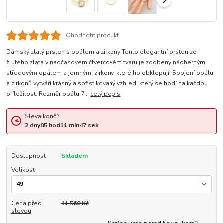
Ohodnotit produkt
Dámský zlatý prsten s opálem a zirkony Tento elegantní prsten ze
žlutého zlata v nadčasovém čtvercovém tvaru je zdobený nádherným
středovým opálem a jemnými zirkony, které ho obklopují. Spojení opálu
a zirkonů vytváří krásný a sofistikovaný vzhled, který se hodí na každou
příležitost. Rozměr opálu 7...
celý popis
Sleva končí:
2
dny
05
hod
11
min
46
sek
Dostupnost
Skladem
Velikost
Cena před
11 560 Kč
slevou
Potřebujete poradit s velikostí?