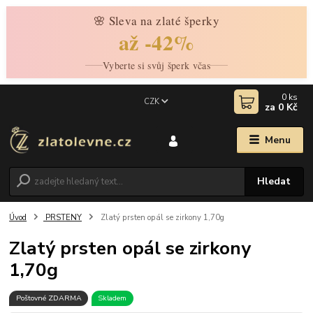
🌸 Sleva na zlaté šperky
až -42%
Vyberte si svůj šperk včas
0
ks
CZK
za
0 Kč
Menu
Hledat
Úvod
PRSTENY
Zlatý prsten opál se zirkony 1,70g
Zlatý prsten opál se zirkony
1,70g
Poštovné ZDARMA
Skladem