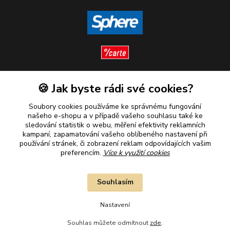
🍪 Jak byste rádi své cookies?
Sledujte nás
Soubory cookies používáme ke správnému fungování
našeho e-shopu a v případě vašeho souhlasu také ke
sledování statistik o webu, měření efektivity reklamních
kampaní, zapamatování vašeho oblíbeného nastavení při
Plaťte u nás bezpečně
používání stránek, či zobrazení reklam odpovídajících vašim
preferencím.
Více k využití cookies
Souhlasím
Nastavení
Souhlas můžete odmítnout
zde
.