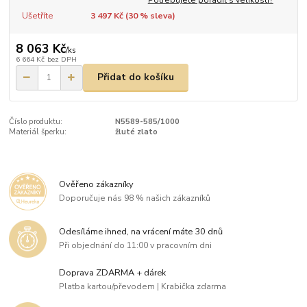
Ušetříte
3 497 Kč (
30
% sleva)
8 063 Kč
/
ks
6 664 Kč
bez DPH
Přidat do košíku
Číslo produktu:
N5589-585/1000
Materiál šperku:
žluté zlato
Ověřeno zákazníky
Doporučuje nás 98 % našich zákazníků
Odesíláme ihned, na vrácení máte 30 dnů
Při objednání do 11:00 v pracovním dni
Doprava ZDARMA + dárek
Platba kartou/převodem | Krabička zdarma