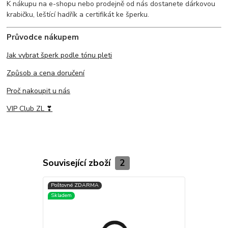
K nákupu na e-shopu nebo prodejně od nás dostanete dárkovou
krabičku, leštící hadřík a certifikát ke šperku.
Průvodce nákupem
Jak vybrat šperk podle tónu pleti
Způsob a cena doručení
Proč nakoupit u nás
VIP Club ZL ❣
Související zboží
2