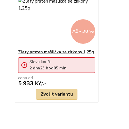
Až - 30 %
Zlatý prsten mašlička se zirkony 1,25g
Sleva končí:
2
dny
23
hod
05
min
cena od
5 933 Kč
/
ks
Zvolit variantu