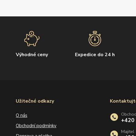
Výhodné ceny
Expedice do 24 h
Užitečné odkazy
Kontaktujt
Obcho
O nás
+420
Obchodní podmínky
Majitel
Doprava a platba