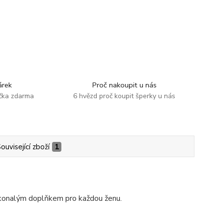
rek
Proč nakoupit u nás
ička zdarma
6 hvězd proč koupit šperky u nás
ouvisející zboží
1
dokonalým doplňkem pro každou ženu.