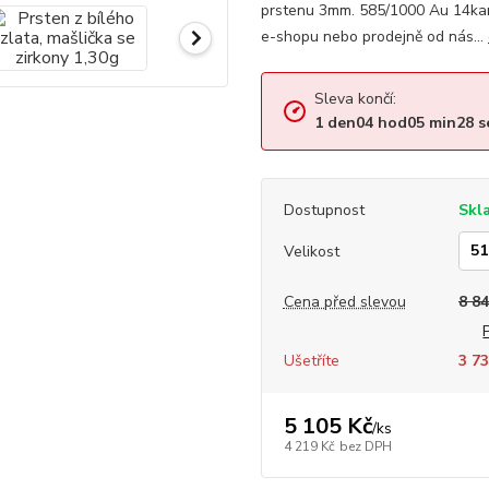
prstenu 3mm. 585/1000 Au 14kar
e-shopu nebo prodejně od nás...
Sleva končí:
1
den
04
hod
05
min
28
s
Dostupnost
Skl
Velikost
Cena před slevou
8 84
Ušetříte
3 73
5 105 Kč
/
ks
4 219 Kč
bez DPH