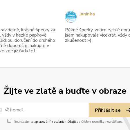
janinka
avidelně, krásné šperky za
Pěkné šperky, velice rychlé doruč
, vždy v hezké papírové
jsem nakupovala vícekrát, vždy 
ličkou, doručení do druhého
zkušenost :-)
ně doporučuji, nakupuji v
 zde již řadu let.
Žijte ve zlatě a buďte v obraze
Přihlásit se
Souhlasím se
zpracováním osobních údajů
za účelem rozesílky newsletteru.