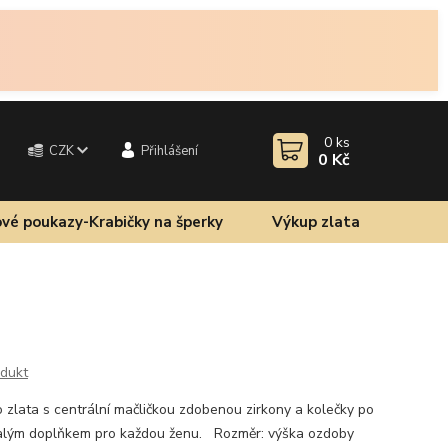
0
ks
CZK
Přihlášení
0 Kč
vé poukazy-Krabičky na šperky
Výkup zlata
odukt
o zlata s centrální mačličkou zdobenou zirkony a kolečky po
nalým doplňkem pro každou ženu. Rozměr: výška ozdoby