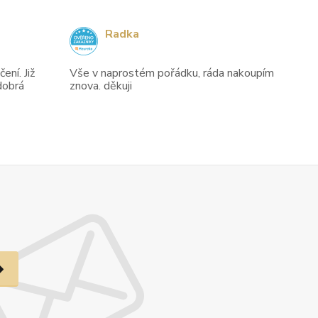
Radka
ení. Již
Vše v naprostém pořádku, ráda nakoupím
dobrá
znova. děkuji