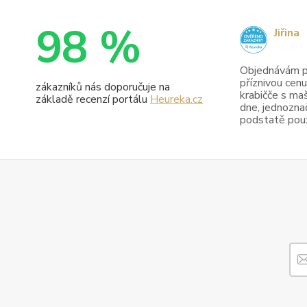
98 %
Jiřina
Objednávám pr
příznivou cenu
zákazníků nás doporučuje na
krabičče s maš
základě recenzí portálu
Heureka.cz
dne, jednoznač
podstatě pouze