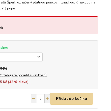
átů Šperk označený platnou puncovní značkou. K nákupu na
celý popis
ek
adem
0 Kč
Potřebujete poradit s velikostí?
5 Kč (
42
% sleva)
Přidat do košíku