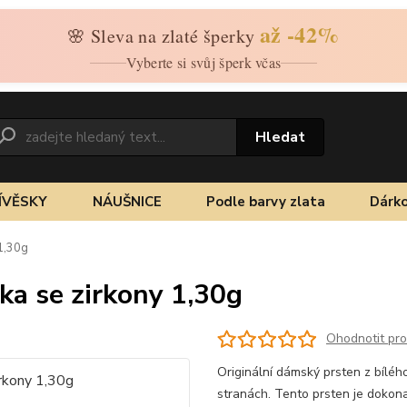
až -42%
🌸 Sleva na zlaté šperky
Vyberte si svůj šperk včas
Hledat
ÍVĚSKY
NÁUŠNICE
Podle barvy zlata
Dárko
 1,30g
čka se zirkony 1,30g
Ohodnotit pr
Originální dámský prsten z bíléh
stranách. Tento prsten je doko