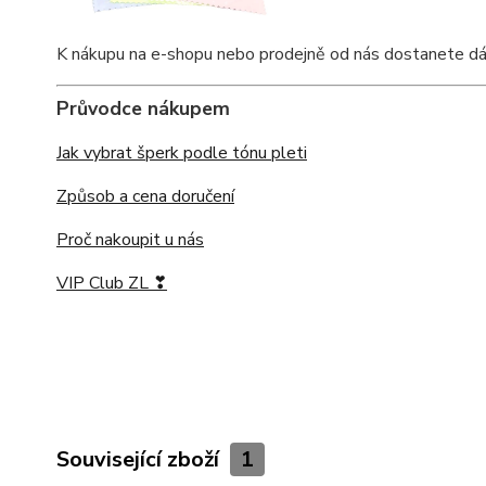
K nákupu na e-shopu nebo prodejně od nás dostanete dárkov
Průvodce nákupem
Jak vybrat šperk podle tónu pleti
Způsob a cena doručení
Proč nakoupit u nás
VIP Club ZL ❣
Související zboží
1