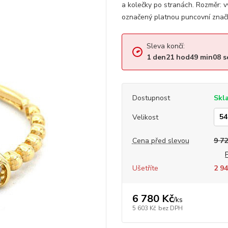
a kolečky po stranách. Rozměr:
označený platnou puncovní značk
Sleva končí:
1
den
21
hod
49
min
07
s
Dostupnost
Skl
Velikost
Cena před slevou
9 72
Ušetříte
2 94
6 780 Kč
/
ks
5 603 Kč
bez DPH