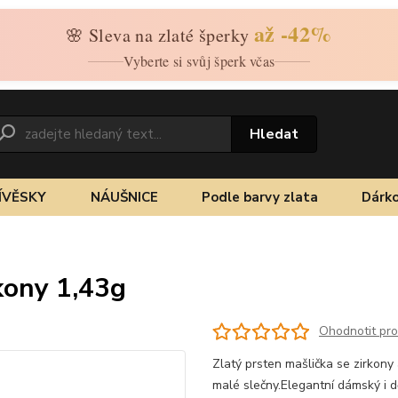
až -42%
🌸 Sleva na zlaté šperky
Vyberte si svůj šperk včas
Hledat
ÍVĚSKY
NÁUŠNICE
Podle barvy zlata
Dárko
rkony 1,43g
Ohodnotit pr
Zlatý prsten mašlička se zirkony
malé slečny.Elegantní dámský i 