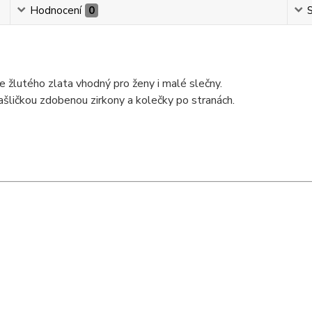
Hodnocení
0
S
e žlutého zlata vhodný pro ženy i malé slečny.
ličkou zdobenou zirkony a kolečky po stranách.