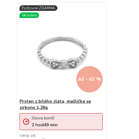
Až - 42 %
Prsten z bílého zlata, mašlička se
zirkony 1,28g
Sleva končí:
2
hod
49
min
cena od