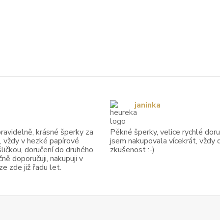
janinka
avidelně, krásné šperky za
Pěkné šperky, velice rychlé doruč
, vždy v hezké papírové
jsem nakupovala vícekrát, vždy 
ličkou, doručení do druhého
zkušenost :-)
ně doporučuji, nakupuji v
 zde již řadu let.