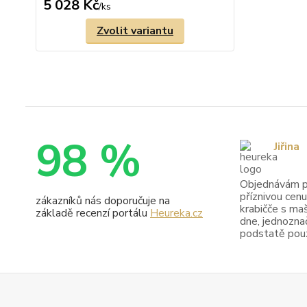
5 028 Kč
/
ks
Zvolit variantu
98 %
Jiřina
Objednávám pr
příznivou cenu
zákazníků nás doporučuje na
krabičče s maš
základě recenzí portálu
Heureka.cz
dne, jednoznač
podstatě pouze