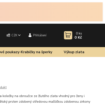
0
ks
CZK
Přihlášení
0 Kč
vé poukazy-Krabičky na šperky
Výkup zlata
odukt
 a kolečky na obroučce ze žlutého zlata vhodný pro ženy i
dětský prsten zdobený středovou mašličkou zdobenou zirkony