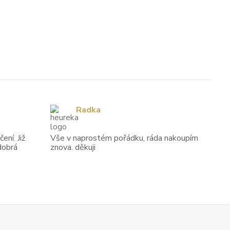
Radka
ení. Již
Vše v naprostém pořádku, ráda nakoupím
dobrá
znova. děkuji