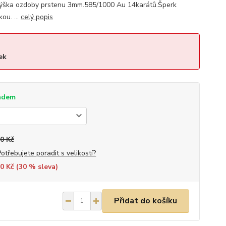
 výška ozdoby prstenu 3mm.585/1000 Au 14karátů.Šperk
ou. ...
celý popis
ek
adem
0 Kč
Potřebujete poradit s velikostí?
0 Kč (
30
% sleva)
Přidat do košíku