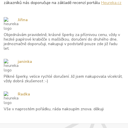
zákazníků nás doporučuje na základě recenzí portálu
Heureka.cz
Jiřina
Objednávám pravidelně, krásné šperky za příznivou cenu, vždy v
hezké papírové krabičče s mašličkou, doručení do druhého dne,
jednoznačně doporučuji, nakupuji v podstatě pouze zde již řadu
let.
janinka
Pěkné šperky, velice rychlé doručení. Již jsem nakupovala vícekrát,
vždy dobrá zkušenost :-)
Radka
Vše v naprostém pořádku, ráda nakoupím znova. děkuji