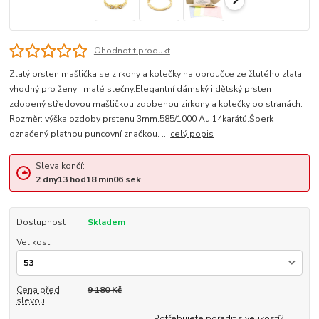
Ohodnotit produkt
Zlatý prsten mašlička se zirkony a kolečky na obroučce ze žlutého zlata
vhodný pro ženy i malé slečny.Elegantní dámský i dětský prsten
zdobený středovou mašličkou zdobenou zirkony a kolečky po stranách.
Rozměr: výška ozdoby prstenu 3mm.585/1000 Au 14karátů.Šperk
označený platnou puncovní značkou. ...
celý popis
Sleva končí:
2
dny
13
hod
18
min
05
sek
Dostupnost
Skladem
Velikost
Cena před
9 180 Kč
slevou
Potřebujete poradit s velikostí?