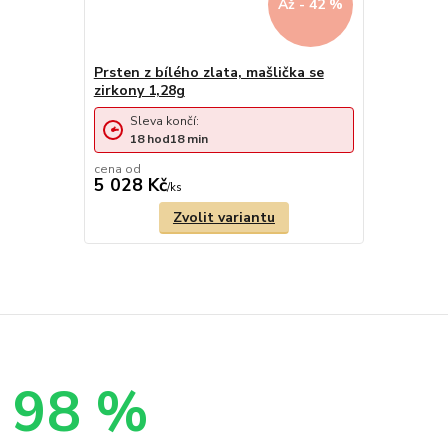
Až - 42 %
Prsten z bílého zlata, mašlička se
zirkony 1,28g
Sleva končí:
18
hod
18
min
cena od
5 028 Kč
/
ks
Zvolit variantu
98 %