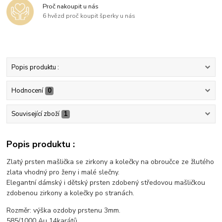
Proč nakoupit u nás
6 hvězd proč koupit šperky u nás
Popis produktu :
Hodnocení
0
Související zboží
1
Popis produktu :
Zlatý prsten mašlička se zirkony a kolečky na obroučce ze žlutého
zlata vhodný pro ženy i malé slečny.
Elegantní dámský i dětský prsten zdobený středovou mašličkou
zdobenou zirkony a kolečky po stranách.
Rozměr: výška ozdoby prstenu 3mm.
585/1000 Au 14karátů.