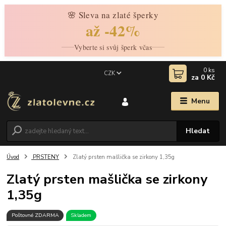
🌸 Sleva na zlaté šperky
až -42%
Vyberte si svůj šperk včas
0
ks
CZK
za
0 Kč
Menu
Hledat
Úvod
PRSTENY
Zlatý prsten mašlička se zirkony 1,35g
Zlatý prsten mašlička se zirkony
1,35g
Poštovné ZDARMA
Skladem