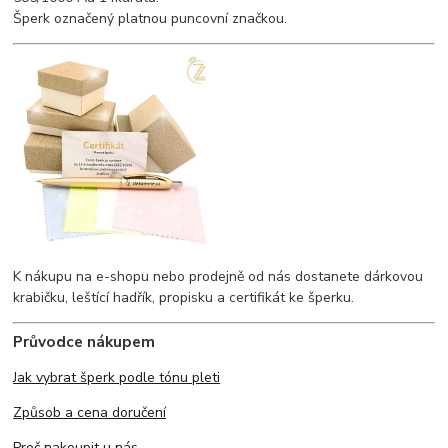
Šperk označený platnou puncovní značkou.
K nákupu na e-shopu nebo prodejně od nás dostanete dárkovou
krabičku, leštící hadřík, propisku a certifikát ke šperku.
Průvodce nákupem
Jak vybrat šperk podle tónu pleti
Způsob a cena doručení
Proč nakoupit u nás