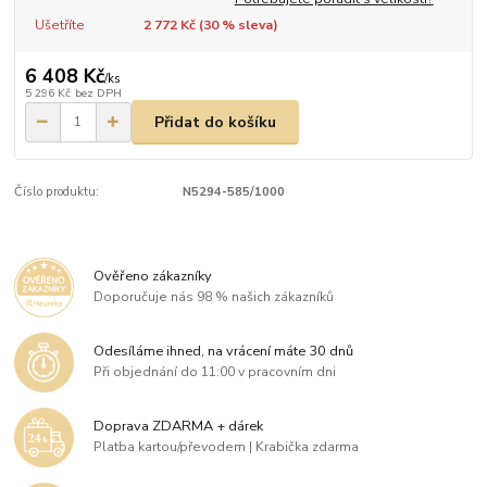
Ušetříte
2 772 Kč (
30
% sleva)
6 408 Kč
/
ks
5 296 Kč
bez DPH
Přidat do košíku
Číslo produktu:
N5294-585/1000
Ověřeno zákazníky
Doporučuje nás 98 % našich zákazníků
Odesíláme ihned, na vrácení máte 30 dnů
Při objednání do 11:00 v pracovním dni
Doprava ZDARMA + dárek
Platba kartou/převodem | Krabička zdarma