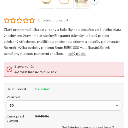
Ohodnotit produkt
Zlatý prsten mašlička se zirkony a kolečky na obroučce ze žlutého zlata
vhodný pro ženy i malé slečny.Elegantní dámský i dětský prsten
zdobený středovou mašličkou zdobenou zirkony a kolečky po stranách.
Rozměr: výška ozdoby prstenu 3mm.585/1000 Au 14karátů.Šperk
označený platnou puncovní značkou. ...
celý popis
Sleva končí:
4
dny
06
hod
47
min
32
sek
Dostupnost
Skladem
Velikost
Cena před
9 040 Kč
slevou
Potřebujete poradit s velikostí?