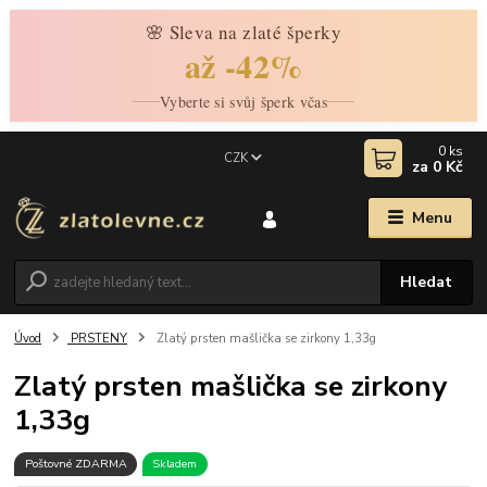
🌸 Sleva na zlaté šperky
až -42%
Vyberte si svůj šperk včas
0
ks
CZK
za
0 Kč
Menu
Hledat
Úvod
PRSTENY
Zlatý prsten mašlička se zirkony 1,33g
Zlatý prsten mašlička se zirkony
1,33g
Poštovné ZDARMA
Skladem