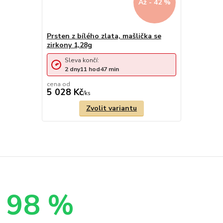
Až - 42 %
Prsten z bílého zlata, mašlička se
zirkony 1,28g
Sleva končí:
2
dny
11
hod
47
min
cena od
5 028 Kč
/
ks
Zvolit variantu
98 %