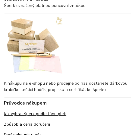
Šperk označený platnou puncovní značkou.
K nákupu na e-shopu nebo prodejně od nás dostanete dárkovou
krabičku, leštící hadřík, propisku a certifikát ke šperku.
Průvodce nákupem
Jak vybrat šperk podle tónu pleti
Způsob a cena doručení
Proč nakoupit u nás