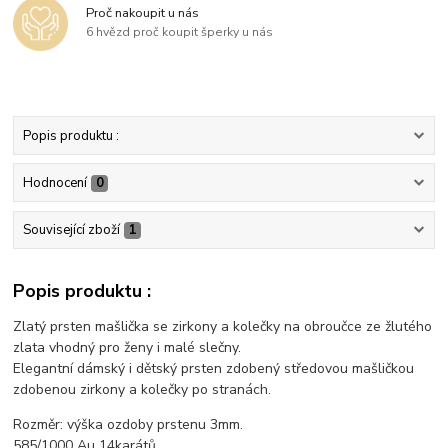
Proč nakoupit u nás
6 hvězd proč koupit šperky u nás
Popis produktu :
Hodnocení
0
Související zboží
1
Popis produktu :
Zlatý prsten mašlička se zirkony a kolečky na obroučce ze žlutého
zlata vhodný pro ženy i malé slečny.
Elegantní dámský i dětský prsten zdobený středovou mašličkou
zdobenou zirkony a kolečky po stranách.
Rozměr: výška ozdoby prstenu 3mm.
585/1000 Au 14karátů.