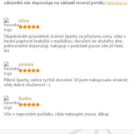
zákazníků nás doporučuje na základě recenzí portálu
Heureka.cz
Jiřina
Objednávám pravidelně, krásné šperky za příznivou cenu, vždy v
hezké papírové krabičče s mašličkou, doručení do druhého dne,
jednoznačně doporučuji, nakupuji v podstatě pouze zde již řadu
let.
janinka
Pěkné šperky, velice rychlé doručení. Již jsem nakupovala vícekrát,
vždy dobrá zkušenost :-)
Radka
Vše v naprostém pořádku, ráda nakoupím znova. děkuji