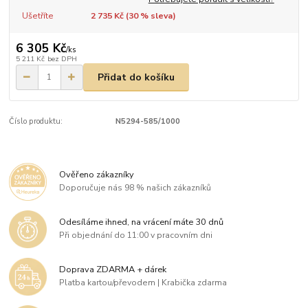
Ušetříte
2 735 Kč (
30
% sleva)
6 305 Kč
/
ks
5 211 Kč
bez DPH
Přidat do košíku
Číslo produktu:
N5294-585/1000
Ověřeno zákazníky
Doporučuje nás 98 % našich zákazníků
Odesíláme ihned, na vrácení máte 30 dnů
Při objednání do 11:00 v pracovním dni
Doprava ZDARMA + dárek
Platba kartou/převodem | Krabička zdarma