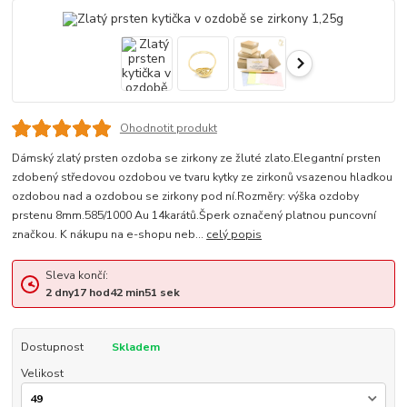
Ohodnotit produkt
Dámský zlatý prsten ozdoba se zirkony ze žluté zlato.Elegantní prsten
zdobený středovou ozdobou ve tvaru kytky ze zirkonů vsazenou hladkou
ozdobou nad a ozdobou se zirkony pod ní.Rozměry: výška ozdoby
prstenu 8mm.585/1000 Au 14karátů.Šperk označený platnou puncovní
značkou. K nákupu na e-shopu neb...
celý popis
Sleva končí:
2
dny
17
hod
42
min
50
sek
Dostupnost
Skladem
Velikost