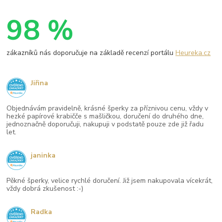
98 %
zákazníků nás doporučuje na základě recenzí portálu
Heureka.cz
Jiřina
Objednávám pravidelně, krásné šperky za příznivou cenu, vždy v
hezké papírové krabičče s mašličkou, doručení do druhého dne,
jednoznačně doporučuji, nakupuji v podstatě pouze zde již řadu
let.
janinka
Pěkné šperky, velice rychlé doručení. Již jsem nakupovala vícekrát,
vždy dobrá zkušenost :-)
Radka