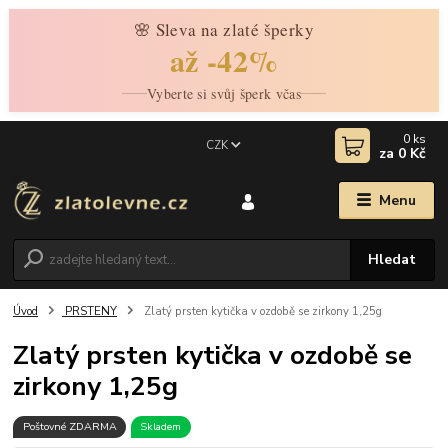
🌸 Sleva na zlaté šperky
až -42%
Vyberte si svůj šperk včas
0
ks
CZK
za
0 Kč
Menu
Hledat
Úvod
PRSTENY
Zlatý prsten kytička v ozdobě se zirkony 1,25g
Zlatý prsten kytička v ozdobě se
zirkony 1,25g
Poštovné ZDARMA
Skladem