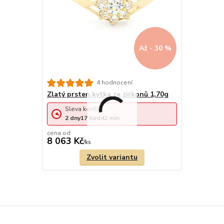
Až - 30 %
4 hodnocení
Zlatý prsten kytka ze zirkonů 1,70g
Sleva končí:
2
dny
17
hod
42
min
cena od
8 063 Kč
/
ks
Zvolit variantu