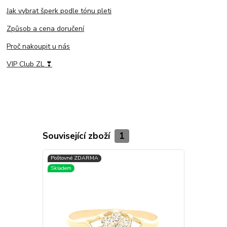
Jak vybrat šperk podle tónu pleti
Způsob a cena doručení
Proč nakoupit u nás
VIP Club ZL ❣
Související zboží
1