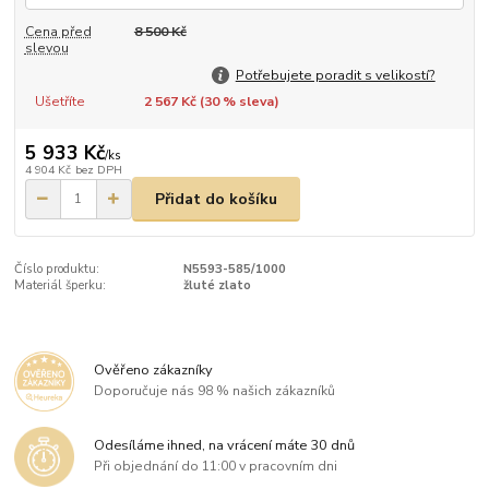
Cena před
8 500 Kč
slevou
Potřebujete poradit s velikostí?
Ušetříte
2 567 Kč (
30
% sleva)
5 933 Kč
/
ks
4 904 Kč
bez DPH
Přidat do košíku
Číslo produktu:
N5593-585/1000
Materiál šperku:
žluté zlato
Ověřeno zákazníky
Doporučuje nás 98 % našich zákazníků
Odesíláme ihned, na vrácení máte 30 dnů
Při objednání do 11:00 v pracovním dni