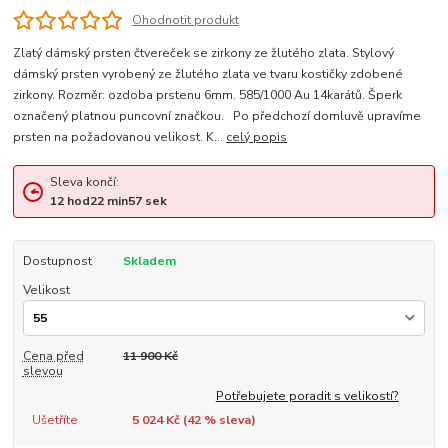
Ohodnotit produkt
Zlatý dámský prsten čtvereček se zirkony ze žlutého zlata. Stylový
dámský prsten vyrobený ze žlutého zlata ve tvaru kostičky zdobené
zirkony. Rozměr: ozdoba prstenu 6mm. 585/1000 Au 14karátů. Šperk
označený platnou puncovní značkou. Po předchozí domluvě upravíme
prsten na požadovanou velikost. K...
celý popis
Sleva končí:
12
hod
22
min
56
sek
Dostupnost
Skladem
Velikost
Cena před
11 900 Kč
slevou
Potřebujete poradit s velikostí?
Ušetříte
5 024 Kč (
42
% sleva)