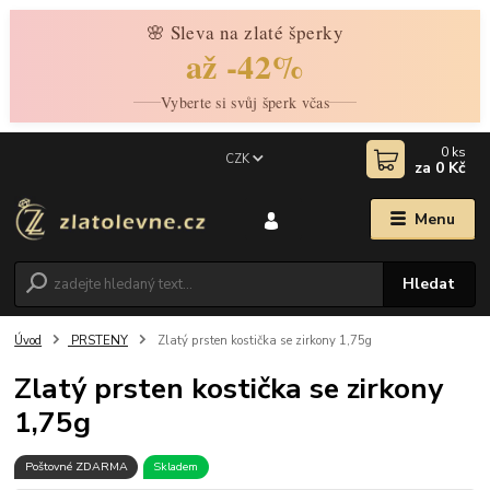
🌸 Sleva na zlaté šperky
až -42%
Vyberte si svůj šperk včas
0
ks
CZK
za
0 Kč
Menu
Hledat
Úvod
PRSTENY
Zlatý prsten kostička se zirkony 1,75g
Zlatý prsten kostička se zirkony
1,75g
Poštovné ZDARMA
Skladem