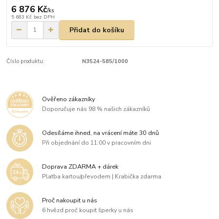
6 876 Kč
/
ks
5 683 Kč
bez DPH
Přidat do košíku
Číslo produktu:
N3524-585/1000
Ověřeno zákazníky
Doporučuje nás 98 % našich zákazníků
Odesíláme ihned, na vrácení máte 30 dnů
Při objednání do 11:00 v pracovním dni
Doprava ZDARMA + dárek
Platba kartou/převodem | Krabička zdarma
Proč nakoupit u nás
6 hvězd proč koupit šperky u nás